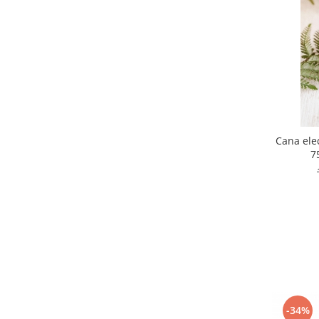
Cana elec
7
-34%