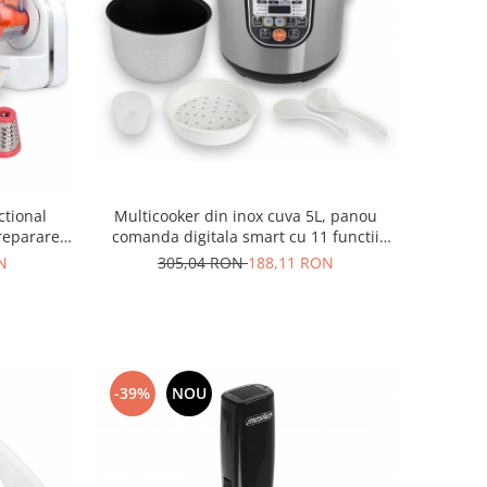
Multicooker din inox cuva 5L, panou
ctional
comanda digitala smart cu 11 functii
preparare
presetate sau programabile
ice
305,04 RON
188,11 RON
N
-39%
NOU