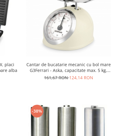
Cantar de bucatarie mecanic cu bol mare
, placi
G3Ferrari - Aska, capacitate max. 5 kg,
oare alba
diviziune 25g, functie tara si zero, design
161,67 RON
124,14 RON
retro, alb
-38%