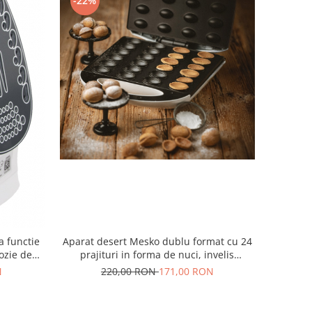
-22%
a functie
Aparat desert Mesko dublu format cu 24
lozie de
prajituri in forma de nuci, invelis
antiaderent, 1600 W carcasa
N
220,00 RON
171,00 RON
termoizolanta, picioare antiderapante,