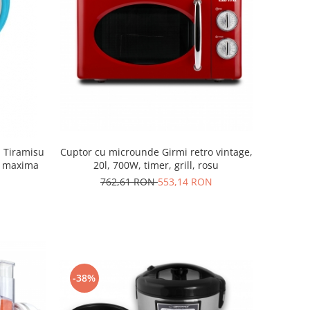
Cuptor cu microunde Girmi retro vintage,
1 Tiramisu
20l, 700W, timer, grill, rosu
za maxima
762,61 RON
553,14 RON
-38%