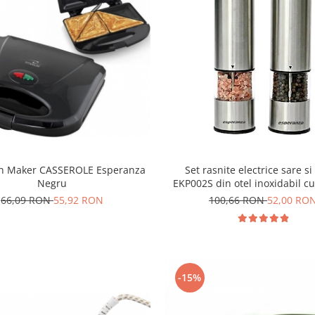
h Maker CASSEROLE Esperanza
Set rasnite electrice sare si
Negru
EKP002S din otel inoxidabil c
depozitare transparente, contro
66,09 RON
55,92 RON
100,66 RON
52,00 RO
macinarii
-15%