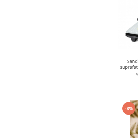
Sand
suprafat
-8%