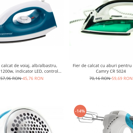
 calcat de voiaj, alb/albastru,
Fier de calcat cu aburi pentru 
1200w, indicator LED, control
Camry CR 5024
ura, dimensiuni reduse, cablu
57,96 RON
45,76 RON
70,16 RON
59,69 RON
1.4 m ideal calatorii
-14%