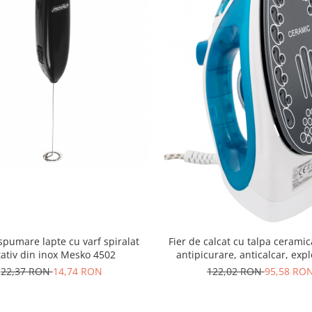
spumare lapte cu varf spiralat
Fier de calcat cu talpa ceramic
tativ din inox Mesko 4502
antipicurare, anticalcar, exp
aburi 2200w albastru
22,37 RON
14,74 RON
122,02 RON
95,58 RO