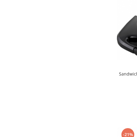
Razatoare electrice
Roboti de bucatarie
Sandwich-makere
Ingrijire locuinta
Aparate de curatat cu abur
Aspiratoare
Fiare, statii & aparate de calcat cu
abur
Tehnica de birou
Sandwic
Laminatoare si accesorii
-21%