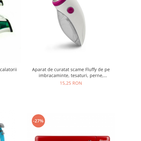
calatorii
Aparat de curatat scame Fluffy de pe
imbracaminte, tesaturi, perne,
asternuturi, pantaloni, sacouri, 13 cm *
15,25 RON
5,5 cm * 4,5 cm, alimentare baterii
-27%