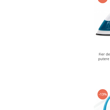
Fier de
putere 
temperat
-13%