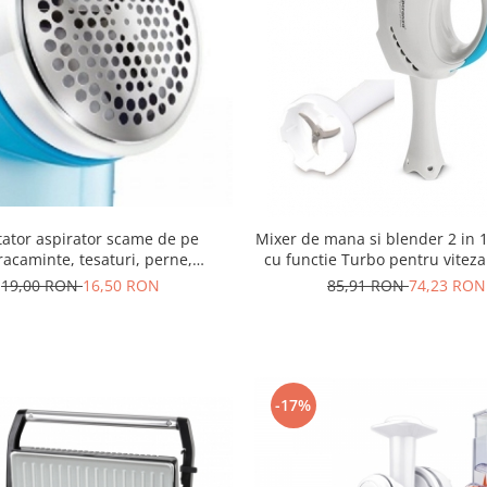
tator aspirator scame de pe
Mixer de mana si blender 2 in 
acaminte, tesaturi, perne,
cu functie Turbo pentru vite
turi, pantaloni, sacouri Flossy
19,00 RON
16,50 RON
85,91 RON
74,23 RON
-17%