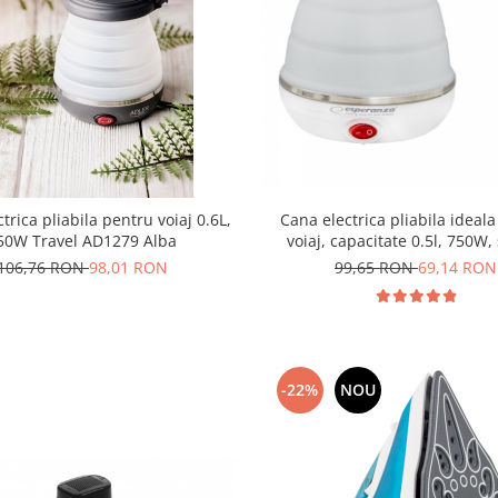
Cana electrica pliabila ideal
trica pliabila pentru voiaj 0.6L,
voiaj, capacitate 0.5l, 750W, 
50W Travel AD1279 Alba
99,65 RON
69,14 RON
106,76 RON
98,01 RON
-22%
NOU