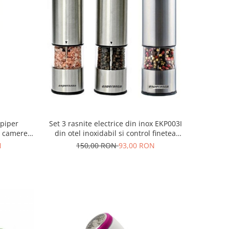
 piper
Set 3 rasnite electrice din inox EKP003I
u camere
din otel inoxidabil si control finetea
l finetea
macinarii
N
150,00 RON
93,00 RON