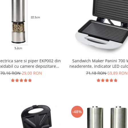
lectrica sare si piper EKP002 din
Sandwich Maker Panini 700 W
oxidabil cu camere depozitare
neaderente, indicator LED cul
ente, control finetea macinarii
70,16 RON
29,00 RON
71,18 RON
59,89 RON
-48%