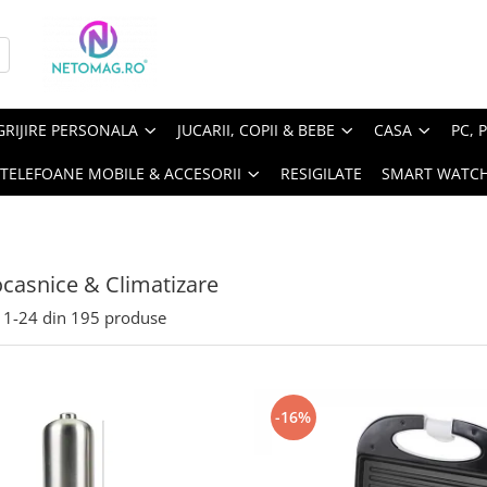
GRIJIRE PERSONALA
JUCARII, COPII & BEBE
CASA
PC, 
TELEFOANE MOBILE & ACCESORII
RESIGILATE
SMART WATC
ocasnice & Climatizare
1-
24
din
195
produse
-16%