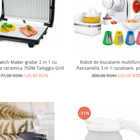
wich Maker gratar 2 in 1 cu
Robot de bucatarie multifun
a ceramica 750W Taleggio Grill
Panzanella 3 in 1 razatoare, 
inghetata, storcator citr
177,00 RON
140,00 RON
300,00 RON
250,00 RO
-31%