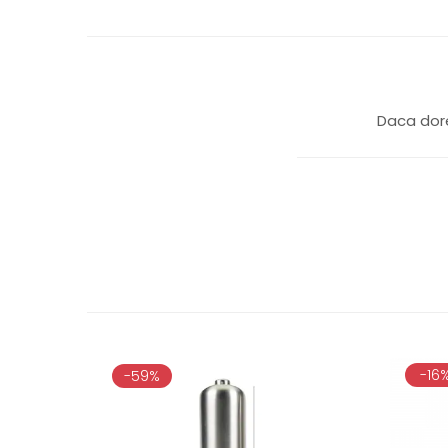
Daca dore
-16
-59%