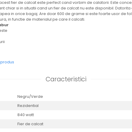
acest fier de calcat este perfect cand vorbim de calatorii. Este con
t chiar si in situatii cand un fier de calcat nu este disponibil. Datorita
capea in orice bagaj. Are doar 600 de grame si este foarte usor de fol
ra, in functie de materialul pe care il calcati.
abur
este
rii
e produs
Caracteristici
Negru/Verde
Rezidential
840 watt
Fier de calcat