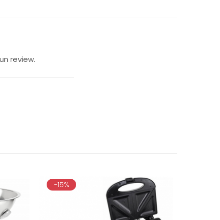
un review.
-15%