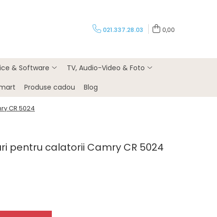
021.337.28.03
0,00
rice & Software
TV, Audio-Video & Foto
Smart
Produse cadou
Blog
amry CR 5024
uri pentru calatorii Camry CR 5024