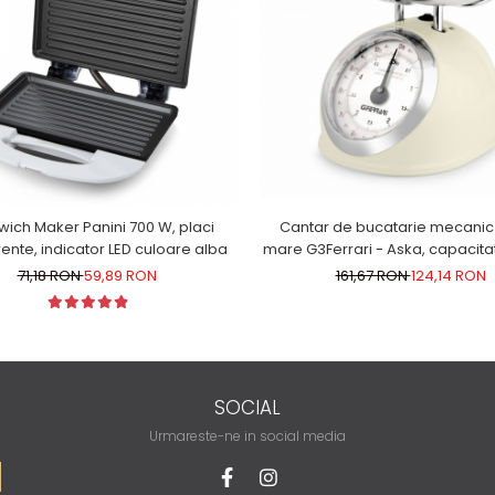
Cantar de bucatarie mecanic
ich Maker Panini 700 W, placi
mare G3Ferrari - Aska, capacita
nte, indicator LED culoare alba
kg, diviziune 25g, functie tara 
161,67 RON
124,14 RON
71,18 RON
59,89 RON
design retro, alb
SOCIAL
Urmareste-ne in social media