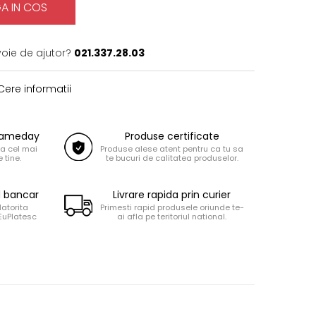
A IN COS
voie de ajutor?
021.337.28.03
ere informatii
 Sameday
Produse certificate
la cel mai
Produse alese atent pentru ca tu sa
 tine.
te bucuri de calitatea produselor.
d bancar
Livrare rapida prin curier
datorita
Primesti rapid produsele oriunde te-
 EuPlatesc
ai afla pe teritoriul national.