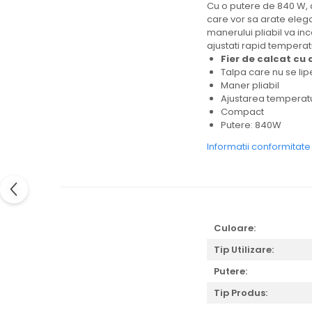
Cu o putere de 840 W, 
Ingrijire locuinta
care vor sa arate elegan
manerului pliabil va in
Aparate de curatat cu abur
ajustati rapid temperatu
Aspiratoare
Fier de calcat cu 
Fiare, statii & aparate de calcat cu
Talpa care nu se lip
abur
Maner pliabil
Tehnica de birou
Ajustarea temperatu
Compact
Laminatoare si accesorii
Putere: 840W
Informatii conformitat
Culoare:
Tip Utilizare:
Putere:
Tip Produs: