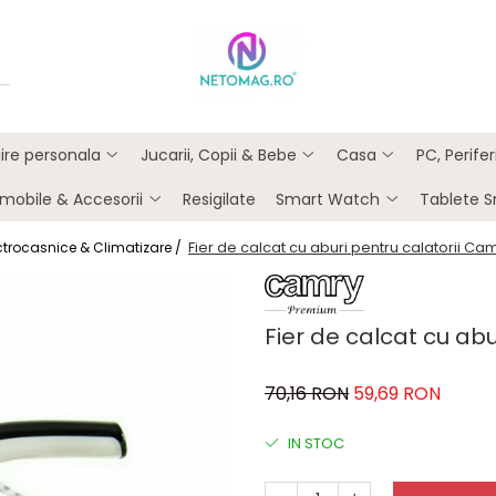
ijire personala
Jucarii, Copii & Bebe
Casa
PC, Perife
mobile & Accesorii
Resigilate
Smart Watch
Tablete 
Fier de calcat cu aburi pentru calatorii C
ctrocasnice & Climatizare /
Fier de calcat cu ab
70,16 RON
59,69 RON
IN STOC