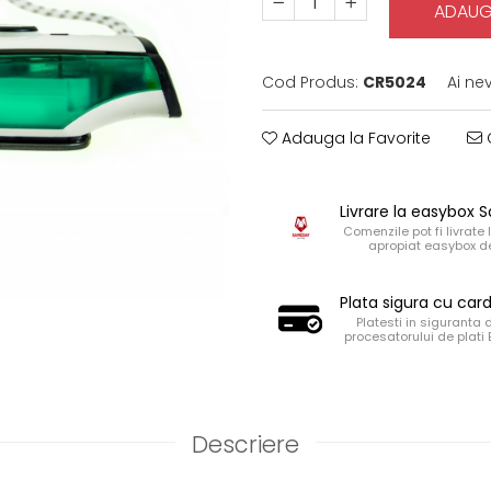
ADAUG
Cod Produs:
CR5024
Ai ne
Adauga la Favorite
C
Livrare la easybox
Comenzile pot fi livrate 
apropiat easybox de
Plata sigura cu car
Platesti in siguranta 
procesatorului de plati
Descriere