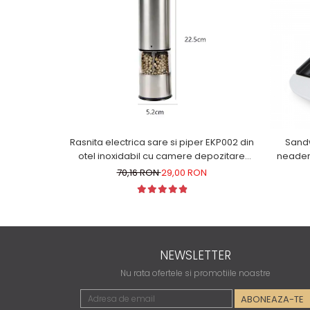
Rasnita electrica sare si piper EKP002 din
Sandw
otel inoxidabil cu camere depozitare
neadere
transparente, control finetea macinarii
70,16 RON
29,00 RON
NEWSLETTER
Nu rata ofertele si promotiile noastre