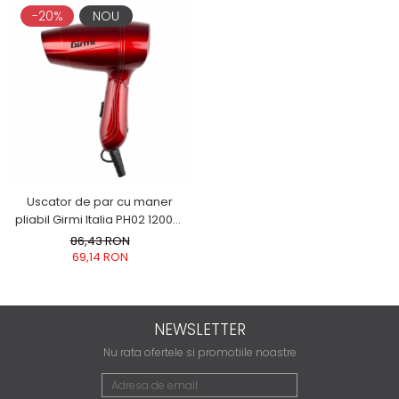
-20%
NOU
Uscator de par cu maner
pliabil Girmi Italia PH02 1200W
dubluvoltaj concentrator de
86,43 RON
aer cablu 173 cm rosu
69,14 RON
NEWSLETTER
Nu rata ofertele si promotiile noastre