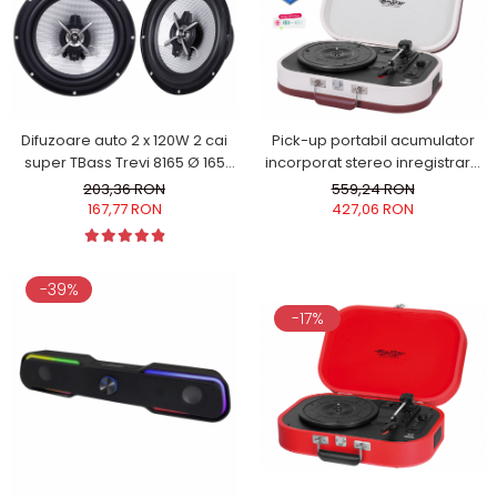
Difuzoare auto 2 x 120W 2 cai
Pick-up portabil acumulator
super TBass Trevi 8165 Ø 165
incorporat stereo inregistrare
mm sensibilitate 94dB Woofer
pe stick USB functie Bluetooth
203,36 RON
559,24 RON
polipropilena surround din
port USB intrare/iesire AUX-IN
167,77 RON
427,06 RON
carbon frecventa 54Hz-25KHz
iesire audio 2 x RCA viteze vinil
33/45/78 rpm Trevi 0T102016
cream
-39%
-17%