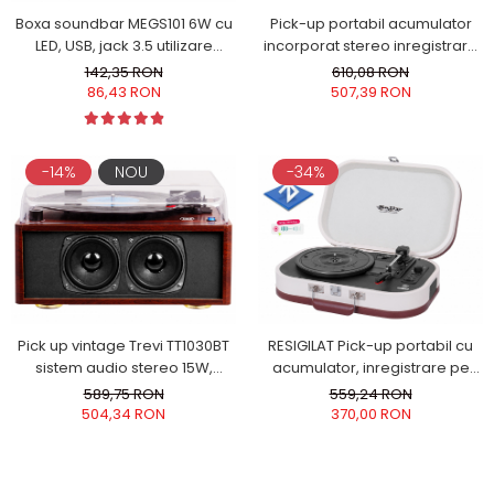
Pick-up portabil acumulator
Boxa soundbar MEGS101 6W cu
incorporat stereo inregistrare
LED, USB, jack 3.5 utilizare
pe stick USB functie Bluetooth
PC/Laptop
610,08 RON
142,35 RON
port USB intrare/iesire AUX-IN
507,39 RON
86,43 RON
iesire audio 2 x RCA viteze vinil
33/45/78 rpm Trevi 0T102002
-14%
NOU
-34%
Pick up vintage Trevi TT1030BT
RESIGILAT Pick-up portabil cu
sistem audio stereo 15W,
acumulator, inregistrare pe
carcasa din lemn cires,
stick USB functie Bluetooth port
589,75 RON
559,24 RON
intrare/iesire auxiliara 2 RCA si
USB intrare/iesire AUX-IN iesire
504,34 RON
370,00 RON
wireless
audio 2 x RCA viteze vinil
33/45/78 rpm Trevi 0T102016
cream - RESIGILAT