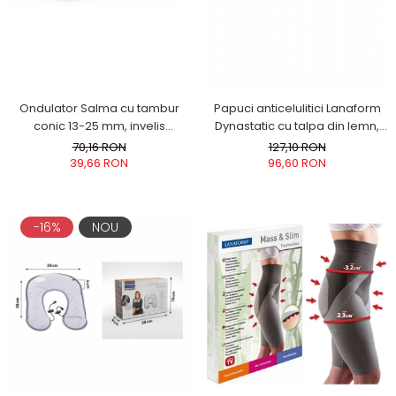
Ondulator Salma cu tambur
Papuci anticelulitici Lanaform
conic 13-25 mm, invelis
Dynastatic cu talpa din lemn,
ceramic, 180 grade incalzire
forma ortopedica, marimea
70,16 RON
127,10 RON
rapida, bucle luxuriante
37, crem
39,66 RON
96,60 RON
eficienta maxima la par uscat.
-16%
NOU