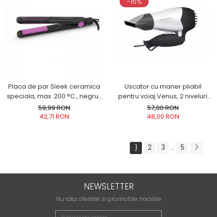
-16%
Placa de par Sleek ceramica
Uscator cu maner pliabil
speciala, max. 200 °C , negru-
pentru voiaj Venus, 2 niveluri
roz pentru indreptarea parului
flux de aer, carlig de agatare
59,99 RON
57,00 RON
850W ideal calatorii
42,71 RON
48,00 RON
1
2
3
5
...
NEWSLETTER
Nu rata ofertele si promotiile noastre