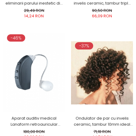
invelis ceramic, tambur triplu
eliminarii parului inestetic din
Ingrijire locuinta
pentru creare valuri, incalzire
nas, urechi sau din zona
90,50 RON
29,49 RON
Aparate de curatat cu abur
rapida, cablu 1.8m
sprancenelor gri petrol
66,09 RON
14,24 RON
Aspiratoare
Fiare, statii & aparate de calcat cu
abur
-46%
Tehnica de birou
-37%
Laminatoare si accesorii
Ondulator de par cu invelis
Aparat auditiv medical
ceramic, tambur 10mm ideal
Lanaform retroauricular
bucle mici coafura afro,
amplificare 140db culoarea gri
71,18 RON
180,00 RON