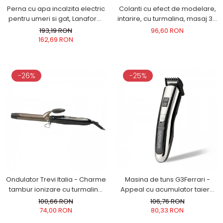
Perna cu apa incalzita electric
Colanti cu efect de modelare,
pentru umeri si gat, Lanaform
intarire, cu turmalina, masaj 3D
Neck Warmer
marime M, gri, ideali pentru
193,19 RON
96,60 RON
activitate sportiva
162,69 RON
-26%
-25%
Ondulator Trevi Italia - Charme
Masina de tuns G3Ferrari -
tambur ionizare cu turmalina
Appeal cu acumulator taiere
diametru de 25 mm, incalzire
0.8-12mm, LED, lama
100,66 RON
106,76 RON
rapida 32W
detasabila, operare 45 min
74,00 RON
80,33 RON