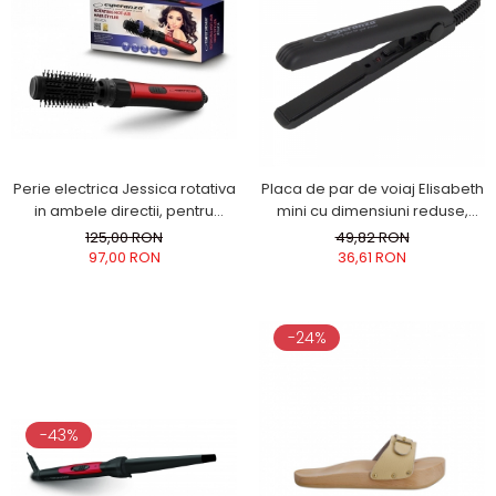
Perie electrica Jessica rotativa
Placa de par de voiaj Elisabeth
in ambele directii, pentru
mini cu dimensiuni reduse,
uscare si coafare simultana
ceramica, cablu 180 cm
125,00 RON
49,82 RON
97,00 RON
36,61 RON
-24%
-43%