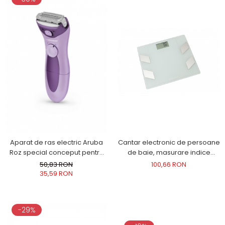
Aparat de ras electric Aruba
Cantar electronic de persoane
Roz special conceput pentru
de baie, masurare indice
doamne, alimentare 2 baterii
grasime, masa musculara,
50,83 RON
100,66 RON
AA
osoasa, ecran LCD, sticla
35,59 RON
securizata, alb 150 kg max,
oprire automata
-29%