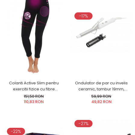
-17%
Colanti Active Slim pentru
Ondulator de par cu invelis
exercitii fizice cu fibre
ceramic, tambur 19mm,
biorceramice si micromasaj
incalzire rapida pentru bucle
151,50 RON
59,99 RON
3D, marime XL
luxuriante, alb
110,83 RON
49,82 RON
-27%
-22%