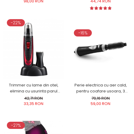
incalzire rapida, cablu 1.8m
44,74 RON
98,00 RON
-22%
-16%
Trimmer cu lame din otel,
Perie electrica cu aer cald,
elimina cu usurinta parul
pentru coafare usoara, 3
nedorit de pe fata, barbie,
niveluri de ventilatie, neagra
42,71 RON
70,16 RON
mustata, sprancene, din nas si
33,35 RON
59,00 RON
urechi
-27%