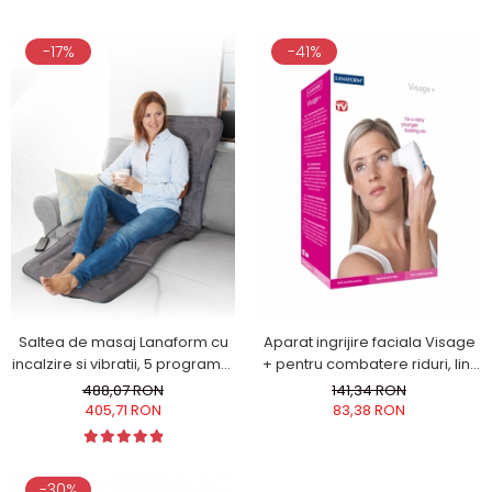
-17%
-41%
Saltea de masaj Lanaform cu
Aparat ingrijire faciala Visage
incalzire si vibratii, 5 programe,
+ pentru combatere riduri, linii
3 intensitati, 4 zone de masaj si
fine, si semne ale imbatranirii,
488,07 RON
141,34 RON
10 motoare, lungime 175 cm
wireless, alb
405,71 RON
83,38 RON
-30%