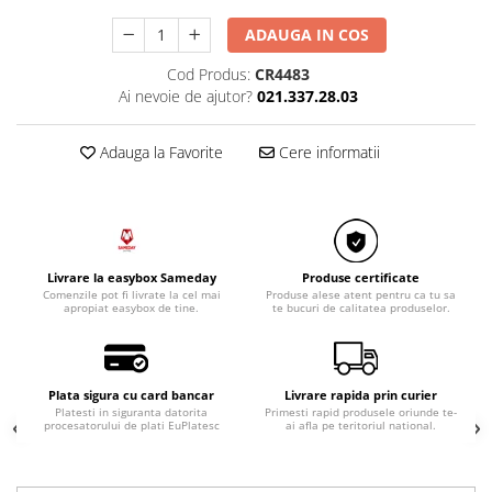
ADAUGA IN COS
Cod Produs:
CR4483
Ai nevoie de ajutor?
021.337.28.03
Adauga la Favorite
Cere informatii
Livrare la easybox Sameday
Produse certificate
Comenzile pot fi livrate la cel mai
Produse alese atent pentru ca tu sa
apropiat easybox de tine.
te bucuri de calitatea produselor.
Plata sigura cu card bancar
Livrare rapida prin curier
Platesti in siguranta datorita
Primesti rapid produsele oriunde te-
procesatorului de plati EuPlatesc
ai afla pe teritoriul national.