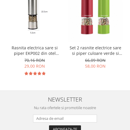
Rasnita electrica sare si
Set 2 rasnite electrice sare
piper EKP002 din otel
si piper culoare verde si
inoxidabil cu camere
rosu EKP001VR
70,16 RON
66,09 RON
depozitare transparente,
29,00 RON
58,00 RON
control finetea macinarii
NEWSLETTER
Nu rata ofertele si promotiile noastre