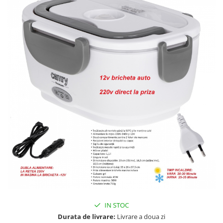
Razatoare electrice
Roboti de bucatarie
Sandwich-makere
Ingrijire locuinta
Aparate de curatat cu abur
Aspiratoare
Fiare, statii & aparate de calcat cu
abur
Tehnica de birou
Laminatoare si accesorii
IN STOC
Durata de livrare:
Livrare a doua zi