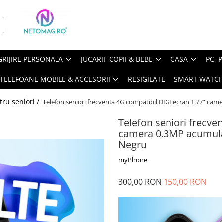
GRIJIRE PERSONALA
JUCARII, COPII & BEBE
CASA
PC, 
TELEFOANE MOBILE & ACCESORII
RESIGILATE
SMART WATC
tru seniori /
Telefon seniori frecventa 4G compatibil DIGI ecran 1.77” 
Telefon seniori frecve
camera 0.3MP acumul
Negru
myPhone
300,00 RON
150,00 RON