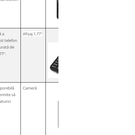
ă a
Afișaj 1,77"
est telefon
urată de
77".
ponibilă
Cameră
ermite să
 atunci