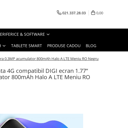
021.337.28.03
0,00
PERIFERICE & SOFTWARE
H
TABLETE SMART
PRODUSE CADOU
BLOG
camera 0.3MP acumulator 800mAh Halo A LTE Meniu RO Negru
nta 4G compatibil DIGI ecran 1.77”
ator 800mAh Halo A LTE Meniu RO