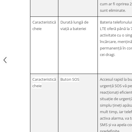
cum ar fi oprirea 2
sunt eliminate.
Caracteristică
Durată lungă de
Bateria telefonul
cheie
viață a bateriei
LTE oferă până la 7
activitate cu o sin
încărcare, mențin
permanență în con
cei dragi.
Caracteristică
Buton SOS
Accesul rapid la b
cheie
urgență SOS vă pe
reacționați eficient
situație de urgență
simplu țineți apăs
mult timp, iar tele
activa alarma, va t
SMS și va apela co
predefinite.