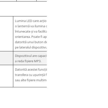
Lumina LED care acționează ca
o lanternă va ilumina camerele
întunecate și va facilita
orientarea. Poate fi aprinsă
datorită unui buton dedicat de
pe lateralul dispozitivului.
Dispozitivul are capacitatea de
a reda fișiere MP3.
Datorită acestei funcții, puteți
transfera cu ușurință fotografii
sau alte fișiere multimedia.