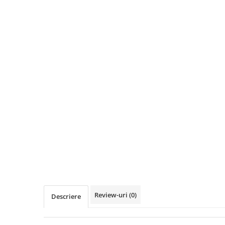
Razatoare electrice
Roboti de bucatarie
Sandwich-makere
Ingrijire locuinta
Aparate de curatat cu abur
Aspiratoare
Fiare, statii & aparate de calcat cu
abur
Tehnica de birou
Laminatoare si accesorii
Review-uri
(0)
Descriere