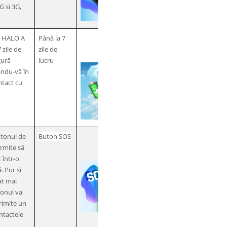
G si 3G,
ui HALO A
Până la 7
 zile de
zile de
gură
lucru
ându-vă în
tact cu
utonul de
Buton SOS
rmite să
 într-o
. Pur și
at mai
fonul va
rimite un
ntactele