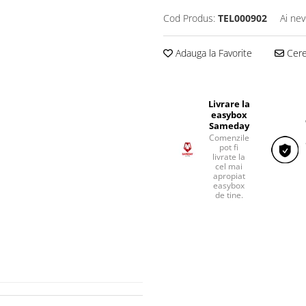
Cod Produs:
TEL000902
Ai nev
Adauga la Favorite
Cere 
Livrare la
easybox
Sameday
Comenzile
pot fi
livrate la
cel mai
apropiat
easybox
de tine.