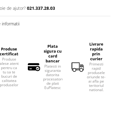
oie de ajutor?
021.337.28.03
informatii
Livrare
Plata
Produse
rapida
sigura cu
certificate
prin
card
curier
Produse
bancar
alese atent
Primesti
Platesti in
pentru ca
rapid
siguranta
tu sa te
produsele
datorita
bucuri de
oriunde te-
procesatorului
calitatea
ai afla pe
de plati
produselor.
teritoriul
EuPlatesc
national.