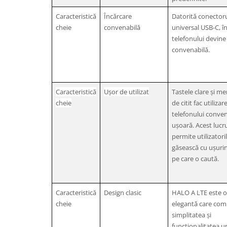
Caracteristică
Încărcare
Datorită conectoru
cheie
convenabilă
universal USB-C, î
telefonului devine 
convenabilă.
Caracteristică
Ușor de utilizat
Tastele clare și me
cheie
de citit fac utilizar
telefonului conven
ușoară. Acest lucru
permite utilizatori
găsească cu ușurin
pe care o caută.
Caracteristică
Design clasic
HALO A LTE este o
cheie
elegantă care com
simplitatea și
funcționalitatea u