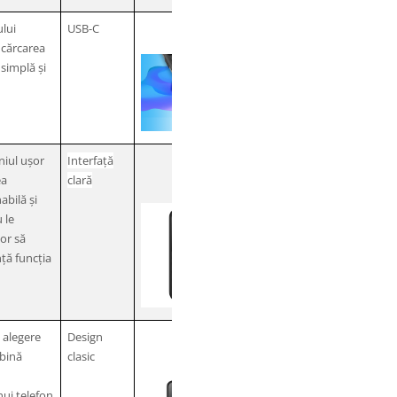
lui
USB-C
ncărcarea
simplă și
niul ușor
Interfață
ea
clară
abilă și
 le
lor să
ță funcția
 alegere
Design
bină
clasic
nui telefon