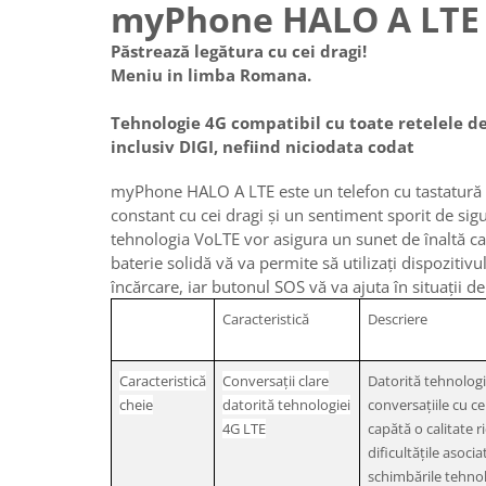
myPhone HALO A LTE
Păstrează legătura cu cei dragi!
Meniu in limba Romana.
Tehnologie 4G compatibil cu toate retelele d
inclusiv DIGI, nefiind niciodata codat
myPhone HALO A LTE este un telefon cu tastatură 
constant cu cei dragi și un sentiment sporit de sigu
tehnologia VoLTE vor asigura un sunet de înaltă cal
baterie solidă vă va permite să utilizați dispozitivu
încărcare, iar butonul SOS vă va ajuta în situații d
Caracteristică
Descriere
Caracteristică
Conversații clare
Datorită tehnologi
cheie
datorită tehnologiei
conversațiile cu ce
4G LTE
capătă o calitate ri
dificultățile asocia
schimbările tehnol