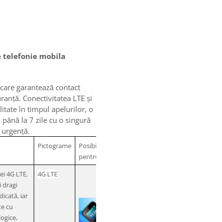
e telefonie mobila
care garantează contact
ranță. Conectivitatea LTE și
itate în timpul apelurilor, o
l până la 7 zile cu o singură
e urgență.
Pictograme
Posibile îndrumări
pentru grafică
ei 4G LTE,
4G LTE
i dragi
dicată, iar
te cu
ogice,