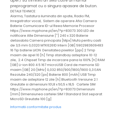
apel / sa trimiteti un SMS catre un numar
preprogramat cu o singura apasare de buton.
DETALII TEHNICE:
Alarma, Tastatura iluminata din spate, Radio FM,
Inregistrator vocal, Sistem de operare Afia Camera
Baterie Comunicare ID-ul Reea Memorie Procesor
https://www.myphone.pl/en/?p=83073 300 LED de
notificare Alte Dimensiune ["] 240 x 320 Baterie
detasabila Camera principala [Mpx] Mufa pentru casti
de 3,5 mm 0,0320 MTK6261D Intern [GB] 5902983609483
16 Tip baterie LiION Densitatea pixelilor [ppi] 2 Timp
maxim de apel 10 [h] Timp standbay asteptare 10-12
zile, 2.4 Chipset Timp de incarcare pana la 100% [h] RAM
[GB] Li-ion 800 4.5 167 microUSB Card de memorie SD
maxim [GB] 2G [MHz] 0,032 850/900/1800/1900 0,3 EAN
Rezolutie 240/320 [px] Baterie 800 [mAh] USB Timp
maxim de asteptare 12 zile [h] Bluetooth Versiune 2.1
Greutate si dimensiuni 101,8 x 50,5 x 18,5 Cartele SIM
https://www.myphone.pl/en/?p=83073 Dimensiuni
[mm] Dimensiunea cartelei SIM 1 Standard Slot separat
MicroSD Greutate 100 [g]
Informatii conformitate produs