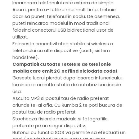
Incarcarea telefonului este extrem de simpla.
Acum, pentru a-l utiliza mai mult timp, trebuie
doar sa puneti telefonul in soclu. De asemenea,
puteti reincarca modelul in mod traditional
folosind conectorul USB bidirectional usor de
utilizat.
Foloseste conectivitatea stabila si wireless a
telefonului cu alte dispozitive (casti, sistem
handsfree).
Compatibil cu toate retelele de telefonie
mobila care emit 2G nefiind niciodata codat
Gaseste lucrul pierdut dupa lasarea intunericului,
lumineaza orarul la statia de autobuz sau incuie
usa.
Asculta MP3 si postul tau de radio preferat
oriunde te-ai afla. Cu Rumba 2 te poti bucura de
postul tau de radio preferat.
Stocheaza fisierele muzicale si fotografiile
preferate pe un singur dispozitiv.
Butonul cu functia SOS va permite sa efectuati un