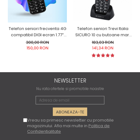
Telefon seniori Trevi Italia
Telefon seniori frecventa 4G
SICURO 10 cu butoane mari
compatibil DIGI ecran 1.77”
iluminate difuzor, lanterna,
camera 0.3MP acumulator
183,03 RON
300,00 RON
agenda 200, 5 numere cu
800mAh Halo A LTE Meniu RO
141,34 RON
150,00 RON
functie SOS ,iesire casti,
Negru
ceas, alarma
NEWSLETTER
Nu rata ofertele si promotiile noastre
Vreau sa primesc newsletter cu promotiile
magazinului. Afla mai multe in
Politica de
Confidentialitate