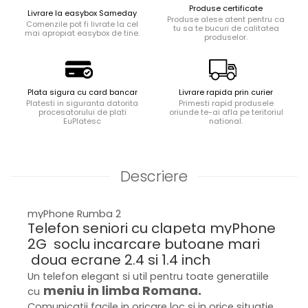
Produse certificate
Livrare la easybox Sameday
Produse alese atent pentru ca
Comenzile pot fi livrate la cel
tu sa te bucuri de calitatea
mai apropiat easybox de tine.
produselor.
Plata sigura cu card bancar
Livrare rapida prin curier
Platesti in siguranta datorita
Primesti rapid produsele
procesatorului de plati
oriunde te-ai afla pe teritoriul
EuPlatesc
national.
Descriere
myPhone Rumba 2
Telefon seniori cu clapeta myPhone
2G soclu incarcare butoane mari
doua ecrane 2.4 si 1.4 inch
Un telefon elegant si util pentru toate generatiile
meniu in limba Romana.
cu
Comunicatii facile in oricare loc si in orice situatie