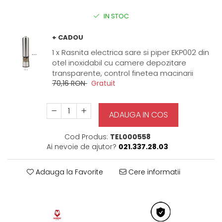
IN STOC
+ CADOU
1 x Rasnita electrica sare si piper EKP002 din
otel inoxidabil cu camere depozitare
transparente, control finetea macinarii
70,16 RON
Gratuit
ADAUGA IN COS
Cod Produs:
TEL000558
Ai nevoie de ajutor?
021.337.28.03
Adauga la Favorite
Cere informatii