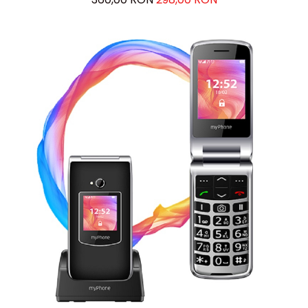
Ingrijire locuinta
Aparate de curatat cu abur
Aspiratoare
Fiare, statii & aparate de calcat cu
abur
Tehnica de birou
Laminatoare si accesorii