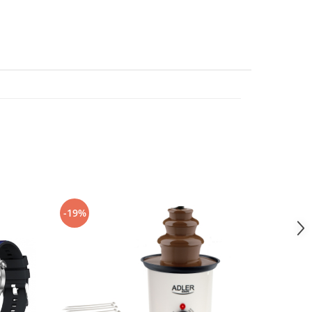
-17%
-19%