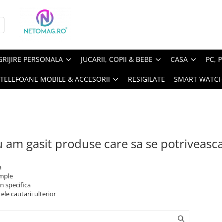
GRIJIRE PERSONALA
JUCARII, COPII & BEBE
CASA
PC, 
TELEFOANE MOBILE & ACCESORII
RESIGILATE
SMART WATC
 am gasit produse care sa se potriveasc
a
imple
n specifica
ele cautarii ulterior