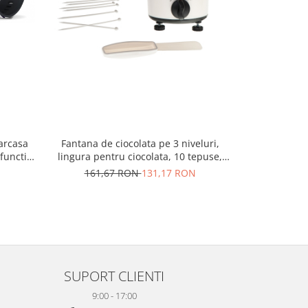
carcasa
Fantana de ciocolata pe 3 niveluri,
Telefon seni
functie
lingura pentru ciocolata, 10 tepuse,
soclu incarc
ate,
incalzire 80 grade
ecra
161,67 RON
131,17 RON
360,
em
ratara
u
SUPORT CLIENTI
9:00 - 17:00