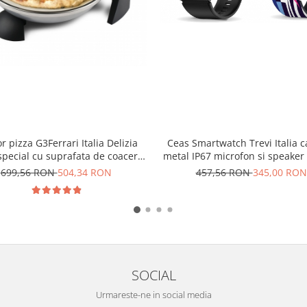
Ceas Smartwatch Trevi Italia 
r pizza G3Ferrari Italia Delizia
metal IP67 microfon si speaker 
 special cu suprafata de coacere
apel, mesaje, monitor sanat
atra refractara, termoregulator
457,56 RON
345,00 RON
699,56 RON
504,34 RON
sport,retele sociale, sist
pana la 400° C si timer
vocal,Bluetooth,Android,IOS b
metal de schimb arginti
SOCIAL
Urmareste-ne in social media