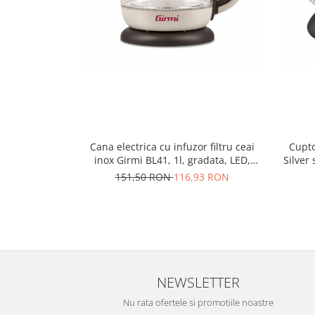
Razatoare electrice
Roboti de bucatarie
Sandwich-makere
Ingrijire locuinta
Aparate de curatat cu abur
Aspiratoare
Fiare, statii & aparate de calcat cu
abur
Cana electrica cu infuzor filtru ceai
Cupto
Tehnica de birou
inox Girmi BL41, 1l, gradata, LED,
Silver
oprire automata, alba
din pi
Laminatoare si accesorii
151,50 RON
116,93 RON
NEWSLETTER
Nu rata ofertele si promotiile noastre