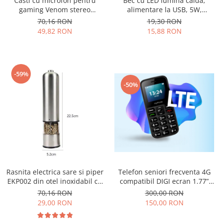
Casti cu microfon pentru
Bec cu LED lumina calda,
Razatoare electrice
gaming Venom stereo
alimentare la USB, 5W,
Roboti de bucatarie
conexiune jack 2 x 3.5
lungime cablu 2.5m
70,16 RON
19,30 RON
microfon si casca, ajustabile,
Sandwich-makere
49,82 RON
15,88 RON
flexibile
Ingrijire locuinta
Aparate de curatat cu abur
Aspiratoare
-59%
Fiare, statii & aparate de calcat cu
-50%
abur
Tehnica de birou
Laminatoare si accesorii
Rasnita electrica sare si piper
Telefon seniori frecventa 4G
EKP002 din otel inoxidabil cu
compatibil DIGI ecran 1.77”
camere depozitare
camera 0.3MP acumulator
70,16 RON
300,00 RON
transparente, control finetea
800mAh Halo A LTE Meniu RO
29,00 RON
150,00 RON
macinarii
Negru