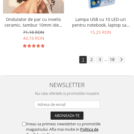
Ondulator de par cu invelis
Lampa USB cu 10 LED-uri
ceramic, tambur 10mm ideal
pentru notebook, laptop sau
bucle mici coafura afro,
computere, lumineaza
71,18 RON
15,25 RON
incalzire rapida, cablu 1.8m
uniform tastatura, 26cm
44,74 RON
lungime
1
2
3
18
...
NEWSLETTER
Nu rata ofertele si promotiile noastre
Vreau sa primesc newsletter cu promotiile
magazinului. Afla mai multe in
Politica de