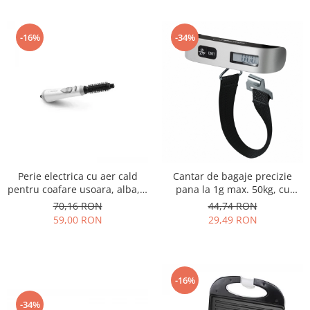
-16%
-34%
Perie electrica cu aer cald
Cantar de bagaje precizie
pentru coafare usoara, alba, 3
pana la 1g max. 50kg, cu
niveluri de ventilatie, alba
ecran LCD, usor ideal calatorii
70,16 RON
44,74 RON
59,00 RON
29,49 RON
-16%
-34%