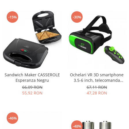
-15%
-30%
Sandwich Maker CASSEROLE
Ochelari VR 3D smartphone
Esperanza Negru
3.5-6 inch, telecomanda
bluetooth, Android iOS,
66,09 RON
67,11 RON
Esperanza
55,92 RON
47,28 RON
-46%
-48%