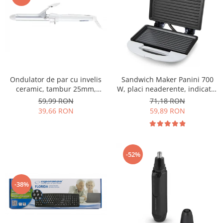
Ondulator de par cu invelis
Sandwich Maker Panini 700
ceramic, tambur 25mm,
W, placi neaderente, indicator
incalzire rapida pentru bucle
LED culoare alba
59,99 RON
71,18 RON
luxuriante, alb
39,66 RON
59,89 RON
-52%
-38%