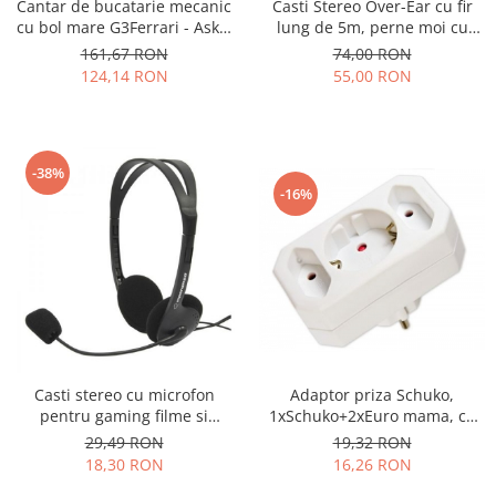
Cantar de bucatarie mecanic
Casti Stereo Over-Ear cu fir
cu bol mare G3Ferrari - Aska,
lung de 5m, perne moi cu
capacitate max. 5 kg,
izolatie fonica perfecta,
161,67 RON
74,00 RON
diviziune 25g, functie tara si
control volum pe fir, reglaj
124,14 RON
55,00 RON
zero, design retro, alb
usor pe dimensiunea capului
si pliabile, adaptor mufa jack
3.5 inclus culoare negru cu
ros
-38%
-16%
Casti stereo cu microfon
Adaptor priza Schuko,
pentru gaming filme si
1xSchuko+2xEuro mama, cu
muzica, conexiune cu fir mufe
protectie pentru copii, Arcas -
29,49 RON
19,32 RON
jack 2 x 3.5 mm usoare si
AD-3
18,30 RON
16,26 RON
comode