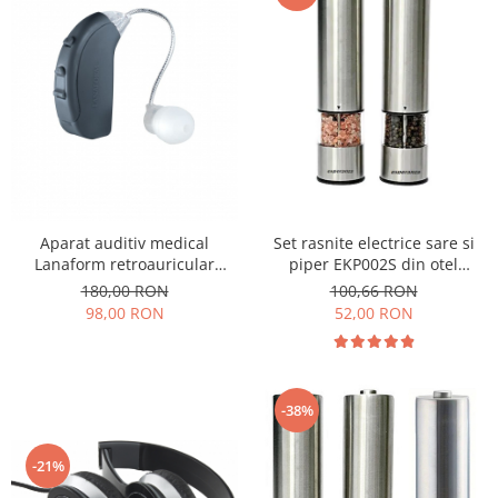
Set rasnite electrice sare si
Aparat auditiv medical
piper EKP002S din otel
Lanaform retroauricular
inoxidabil cu camere
amplificare 140db culoarea
100,66 RON
180,00 RON
depozitare transparente,
gri
52,00 RON
98,00 RON
control finetea macinarii
-38%
-21%