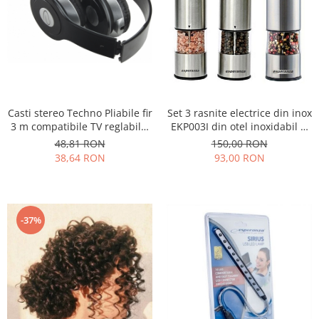
Casti stereo Techno Pliabile fir
Set 3 rasnite electrice din inox
3 m compatibile TV reglabile,
EKP003I din otel inoxidabil si
cu control volum pe fir jack
control finetea macinarii
48,81 RON
150,00 RON
3.5, perne moi de inalta
38,64 RON
93,00 RON
calitate rezistenta impact
culoare negru
-37%