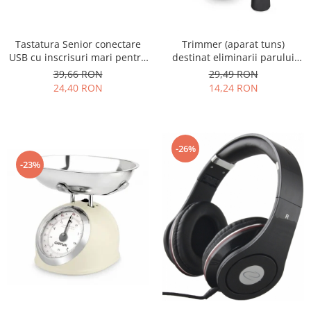
Tastatura Senior conectare
Trimmer (aparat tuns)
USB cu inscrisuri mari pentru
destinat eliminarii parului
persoane in varsta sau cu
inestetic din nas, urechi sau
39,66 RON
29,49 RON
deficiente de vedere
din zona sprancenelor gri
24,40 RON
14,24 RON
petrol
-26%
-23%