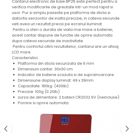
Cantarul electronic de baie BP25 este perfect pentru a
verifica modificarile de greutate intr-un mod rapid si
usor. Pur si simplu paseste pe platforma de sticla si
datorita senzorilor de inalta precizie, in cateva secunde
veti avea un rezultat precis pe ecranul iluminat.
Pentru a oferi o durata de viata mai mare a bateriei,
acest cantar dispune de functie de oprire automata
dupa cateva secunde de inactivitate.
Pentru confortul citirii rezultatelor, cantarul are un afisaj
LCD mare.
Caracteristici:
Platforma din sticla securizata de 6 mm
Dimensiuni cantar: 30x30 cm
Indicator de baterie scazuta si de supraincarcare
Dimensiune display luminat: 49 x 39mm
Capacitate: 180kg (400lb)
Precizie: 100g (0.20lb)
sursa de alimentare: 2 baterii CR2032 6V (neincluse)
Pornire si oprire automata