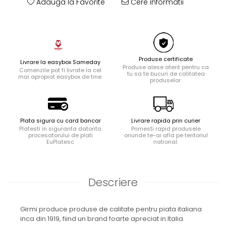
Adauga la Favorite
Cere informatii
Ingrijire locuinta
Aparate de curatat cu abur
Aspiratoare
Fiare, statii & aparate de calcat cu
abur
Produse certificate
Livrare la easybox Sameday
Produse alese atent pentru ca
Tehnica de birou
Comenzile pot fi livrate la cel
tu sa te bucuri de calitatea
mai apropiat easybox de tine.
produselor.
Laminatoare si accesorii
Plata sigura cu card bancar
Livrare rapida prin curier
Platesti in siguranta datorita
Primesti rapid produsele
procesatorului de plati
oriunde te-ai afla pe teritoriul
EuPlatesc
national.
Descriere
Girmi produce produse de calitate pentru piata italiana
inca din 1919, fiind un brand foarte apreciat in Italia.