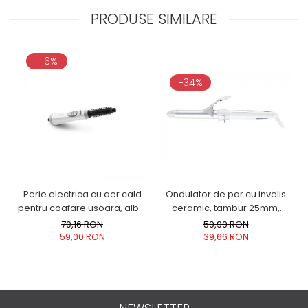
PRODUSE SIMILARE
-16%
-34%
Perie electrica cu aer cald
Ondulator de par cu invelis
pentru coafare usoara, alba,
ceramic, tambur 25mm,
3 niveluri de ventilatie, alba
incalzire rapida pentru bucle
70,16 RON
59,99 RON
luxuriante, alb
59,00 RON
39,66 RON