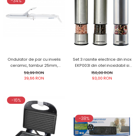
-34%
Ondulator de par cu invelis
Set 3 rasnite electrice din inox
ceramic, tambur 25mm,
EKP003I din otel inoxidabil si
incalzire rapida pentru bucle
control finetea macinarii
59,99 RON
150,00 RON
luxuriante, alb
39,66 RON
93,00 RON
-16%
-38%