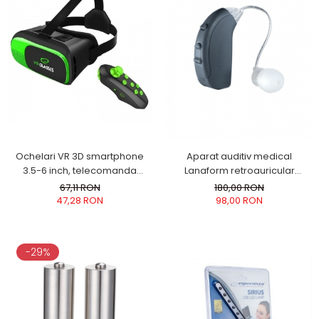
Ochelari VR 3D smartphone
Aparat auditiv medical
3.5-6 inch, telecomanda
Lanaform retroauricular
bluetooth, Android iOS,
amplificare 140db culoarea gri
67,11 RON
180,00 RON
Esperanza
47,28 RON
98,00 RON
-29%