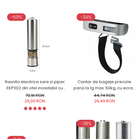
Negru
-59%
-34%
Rasnita electrica sare si piper
Cantar de bagaje precizie
EKP002 din otel inoxidabil cu
pana la 1g max. 50kg, cu ecran
camere depozitare
LCD, usor ideal calatorii
70,16 RON
44,74 RON
transparente, control finetea
29,00 RON
29,49 RON
macinarii
-38%