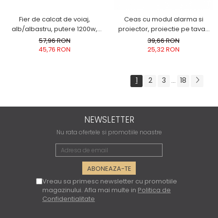
Fier de calcat de voiaj,
Ceas cu modul alarma si
alb/albastru, putere 1200w,
proiector, proiectie pe tavan
indicator LED, control
cu imagini preferentiale de ora
57,96 RON
39,66 RON
temperatura, dimensiuni
afisata sau cer instelat
45,76 RON
25,32 RON
reduse, cablu 1.4 m ideal
alimentare 3 baterii AAA
calatorii
1
2
3
18
...
NEWSLETTER
Nu rata ofertele si promotiile noastre
Vreau sa primesc newsletter cu promotiile
magazinului. Afla mai multe in
Politica de
Confidentialitate