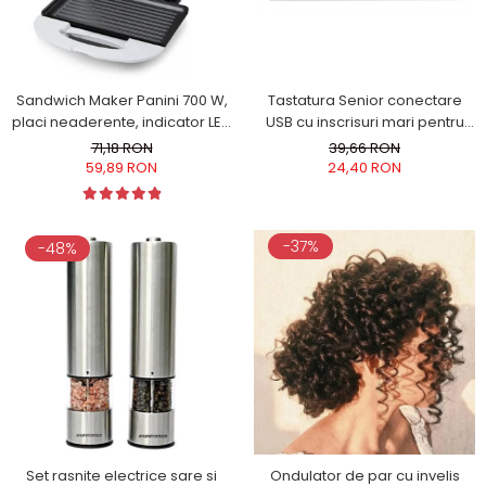
Tastatura Senior conectare
Sandwich Maker Panini 700 W,
USB cu inscrisuri mari pentru
placi neaderente, indicator LED
persoane in varsta sau cu
culoare alba
39,66 RON
71,18 RON
deficiente de vedere
24,40 RON
59,89 RON
-37%
-48%
Set rasnite electrice sare si
Ondulator de par cu invelis