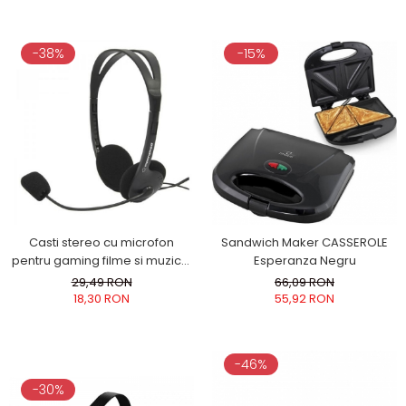
retro, alb
dimensiunea capului si pliabile,
adaptor mufa jack 3.5 inclus
culoare negru cu ros
-38%
-15%
Casti stereo cu microfon
Sandwich Maker CASSEROLE
pentru gaming filme si muzica,
Esperanza Negru
conexiune cu fir mufe jack 2 x
29,49 RON
66,09 RON
3.5 mm usoare si comode
18,30 RON
55,92 RON
-46%
-30%