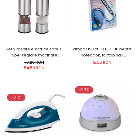
Set 2 rasnite electrice sare si
Lampa USB cu 10 LED-uri pentru
piper reglare macinare
notebook, laptop sau
culoare Gri EKP001GG
computere, lumineaza uniform
76,26 RON
15,25 RON
tastatura, 26cm lungime
54,50 RON
-36%
-21%