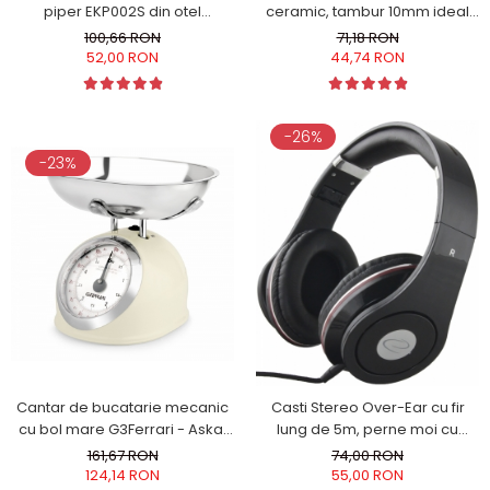
piper EKP002S din otel
ceramic, tambur 10mm ideal
inoxidabil cu camere
bucle mici coafura afro,
100,66 RON
71,18 RON
depozitare transparente,
incalzire rapida, cablu 1.8m
52,00 RON
44,74 RON
control finetea macinarii
-26%
-23%
Cantar de bucatarie mecanic
Casti Stereo Over-Ear cu fir
cu bol mare G3Ferrari - Aska,
lung de 5m, perne moi cu
capacitate max. 5 kg, diviziune
izolatie fonica perfecta, control
161,67 RON
74,00 RON
25g, functie tara si zero, design
volum pe fir, reglaj usor pe
124,14 RON
55,00 RON