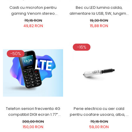
Ingrijire locuinta
Casti cu microfon pentru
Bec cu LED lumina calda,
gaming Venom stereo
alimentare la USB, 5W, lungime
Aparate de curatat cu abur
conexiune jack 2 x 3.5 microfon
cablu 2.5m
70,16 RON
19,30 RON
Aspiratoare
si casca, ajustabile, flexibile
49,82 RON
15,88 RON
Fiare, statii & aparate de calcat cu
abur
Tehnica de birou
-16%
Laminatoare si accesorii
-50%
Telefon seniori frecventa 4G
Perie electrica cu aer cald
compatibil DIGI ecran 1.77”
pentru coafare usoara, alba, 3
camera 0.3MP acumulator
niveluri de ventilatie, alba
300,00 RON
70,16 RON
800mAh Halo A LTE Meniu RO
150,00 RON
59,00 RON