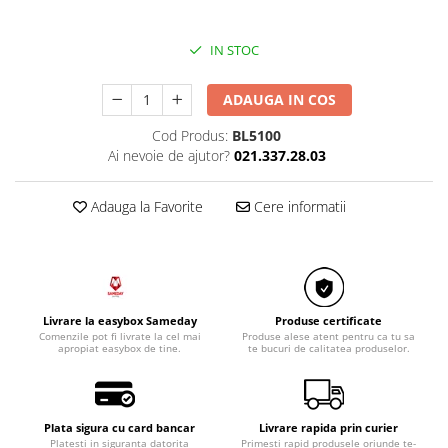
IN STOC
ADAUGA IN COS
Cod Produs:
BL5100
Ai nevoie de ajutor?
021.337.28.03
Adauga la Favorite
Cere informatii
Livrare la easybox Sameday
Produse certificate
Comenzile pot fi livrate la cel mai
Produse alese atent pentru ca tu sa
apropiat easybox de tine.
te bucuri de calitatea produselor.
Plata sigura cu card bancar
Livrare rapida prin curier
Platesti in siguranta datorita
Primesti rapid produsele oriunde te-