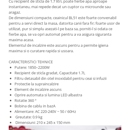
Cu recipient de sticla de 1.7 litri, poate fierbe apa aproape
instantaneu, mai repede decat un cuptor cu microunde sau
aragaz.
De dimensiuni compacte, ceainicul BL51 este foarte convenabil
pentru a servi direct la masa, datorita canii fara fir; foarte usor de
utilizat, pur si simplu asezati-l pe baza sa, porniti-l si odata ce
fierbe apa, se va opri automat pentru a va asigura siguranta
maxima acasa.
Elementul de incalzire este ascuns pentru a permite igiena
maxima si o curatare rapida si usoara.
CARACTERISTICI TEHNICE
Putere: 1850–2200W
Recipient de sticla gradat, Capacitate 1.7L
Filtru detasabil din otel inoxidabil pentru ceai si infuzii
Protectie la supraincalzire
Element de incalzire ascuns
Oprire automata si lumina LED albastra
Rotatie 360 ​​°
Bobina de cablu in bazA
Alimentare: AC 220-240V ~ 50 / 60Hz
Greutate: 0.9 kg
Dimensiuni: 210 x 245 x 150 mm