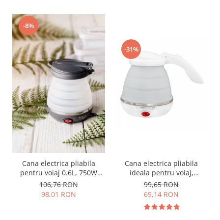
-8%
-31%
Cana electrica pliabila
Cana electrica pliabila
pentru voiaj 0.6L, 750W
ideala pentru voiaj,
Travel AD1279 Alba
capacitate 0.5l, 750W,
106,76 RON
99,65 RON
silicon
98,01 RON
69,14 RON