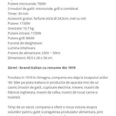
Putere microunde: 700W
3 moduri de gatit: microunde, grill si combinat
Timer: 30 min
Accesorii: gratar, farfurie sticla Ø 24,5cm, inel cu roti
Putere: 1150W
Greutate: 10.7 kg
Putere intrare: 1150W
Putere grill: 800W
Functie de dezghetare
Lumina interioara
Putere de alimentare: 230V ~ 50Hz
Dimensiuni: 45,5 x 26 x 34 cm
Girmi - brand italian cu renume din 1919
Fondata in 1919 in Omegna, compania era deja la inceputul anilor
'60 lider pe piata italiana in productia de aparate mici de uz
casnic (masini de gatit, cuptoare electrice, mixere, masini de
fabricat inghetata, masini de cafea, masini de tocat carne si
toaster).
Timp de un secol, compania a oferit o noua viziune asupra
solutiilor pentru gatit si pregatirea produselor alimentare, prin