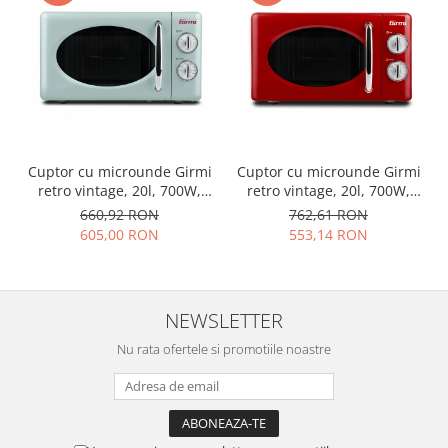
Cuptor cu microunde Girmi
Cuptor cu microunde Girmi
retro vintage, 20l, 700W,
retro vintage, 20l, 700W,
timer, grill, verde
timer, grill, rosu
660,92 RON
762,61 RON
605,00 RON
553,14 RON
NEWSLETTER
Nu rata ofertele si promotiile noastre