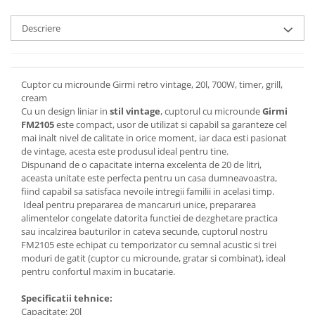
Descriere
Cuptor cu microunde Girmi retro vintage, 20l, 700W, timer, grill,
cream
Cu un design liniar in
stil vintage
, cuptorul cu microunde
Girmi
FM2105
este compact, usor de utilizat si capabil sa garanteze cel
mai inalt nivel de calitate in orice moment, iar daca esti pasionat
de vintage, acesta este produsul ideal pentru tine.
Dispunand de o capacitate interna excelenta de 20 de litri,
aceasta unitate este perfecta pentru un casa dumneavoastra,
fiind capabil sa satisfaca nevoile intregii familii in acelasi timp.
Ideal pentru prepararea de mancaruri unice, prepararea
alimentelor congelate datorita functiei de dezghetare practica
sau incalzirea bauturilor in cateva secunde, cuptorul nostru
FM2105 este echipat cu temporizator cu semnal acustic si trei
moduri de gatit (cuptor cu microunde, gratar si combinat), ideal
pentru confortul maxim in bucatarie.
Specificatii tehnice:
Capacitate: 20l