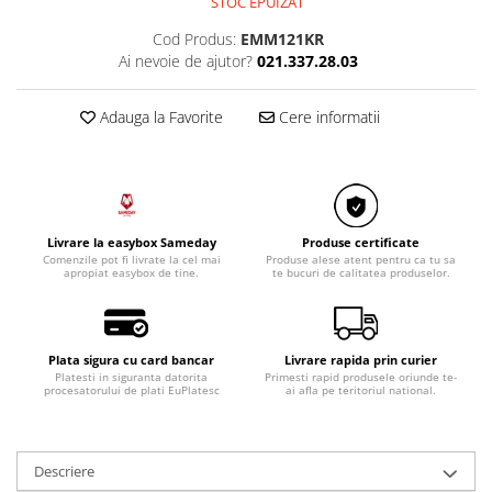
STOC EPUIZAT
Razatoare electrice
Cod Produs:
EMM121KR
Roboti de bucatarie
Ai nevoie de ajutor?
021.337.28.03
Sandwich-makere
Ingrijire locuinta
Adauga la Favorite
Cere informatii
Aparate de curatat cu abur
Aspiratoare
Fiare, statii & aparate de calcat cu
abur
Tehnica de birou
Livrare la easybox Sameday
Produse certificate
Comenzile pot fi livrate la cel mai
Produse alese atent pentru ca tu sa
Laminatoare si accesorii
apropiat easybox de tine.
te bucuri de calitatea produselor.
Plata sigura cu card bancar
Livrare rapida prin curier
Platesti in siguranta datorita
Primesti rapid produsele oriunde te-
procesatorului de plati EuPlatesc
ai afla pe teritoriul national.
Descriere