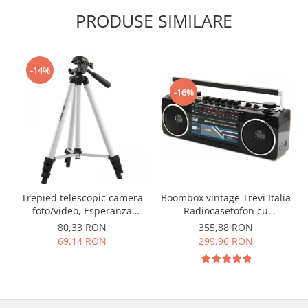
PRODUSE SIMILARE
-14%
-16%
Boombox vintage Trevi Italia
Trepied telescopic camera
Radiocasetofon cu
foto/video, Esperanza
inregistrare pe caseta de la
Sequoia,1350 mm, EF110
355,88 RON
80,33 RON
Radio, USB/SD, sau prin
299,96 RON
69,14 RON
microfonul incorporat, 4
benzi radio conectori
USB/SD, mufa 3.5mm casti,
concectare bluetooth 6.5W