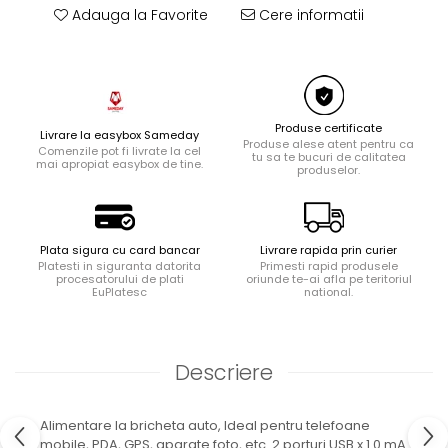
Adauga la Favorite
Cere informatii
Ingrijire locuinta
Aparate de curatat cu abur
Aspiratoare
Fiare, statii & aparate de calcat cu
abur
Produse certificate
Livrare la easybox Sameday
Tehnica de birou
Produse alese atent pentru ca
Comenzile pot fi livrate la cel
tu sa te bucuri de calitatea
mai apropiat easybox de tine.
Laminatoare si accesorii
produselor.
Plata sigura cu card bancar
Livrare rapida prin curier
Platesti in siguranta datorita
Primesti rapid produsele
procesatorului de plati
oriunde te-ai afla pe teritoriul
EuPlatesc
national.
Descriere
Alimentare la bricheta auto, Ideal pentru telefoane
mobile, PDA, GPS, aparate foto, etc. 2 porturi USB x 1.0 mA