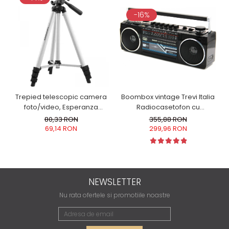
-16%
Boombox vintage Trevi Italia
Trepied telescopic camera
Radiocasetofon cu
foto/video, Esperanza
inregistrare pe caseta de la
Sequoia,1350 mm, EF110
355,88 RON
80,33 RON
Radio, USB/SD, sau prin
299,96 RON
69,14 RON
microfonul incorporat, 4
benzi radio conectori
USB/SD, mufa 3.5mm casti,
concectare bluetooth 6.5W
NEWSLETTER
Nu rata ofertele si promotiile noastre