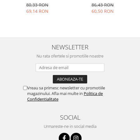
Sequoia,1350 mm, EF110
fonica perfecta, control
80,33 RON
86,43 RON
volum pe fir jack 3.5 mm
69,14 RON
60,50 RON
conexiune TV frecventa 20-
22000 Hz impedanta 32 Ώ
NEWSLETTER
Nu rata ofertele si promotiile noastre
Vreau sa primesc newsletter cu promotiile
magazinului. Afla mai multe in
Politica de
Confidentialitate
SOCIAL
Urmareste-ne in social media