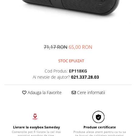
Epilatoare
Cani electrice si fierbatoare
Produse de curatare
Ingrijire faciala
Cantare de bucatarie
Papuci
Cuptoare cu microunde
Truse manichiura si pedichiura
Cuptoare electrice
Articole Sanatate & Wellness
Cutite
Aparate aromaterapie si wellness
Feliatoare
71,17 RON
65,00 RON
Aparatori si Protectii corporale
Fierbatoare oua
Cantare corporale
STOC EPUIZAT
Friteuze
Igiena dentara
Gratare electrice
Cod Produs:
EP118KG
Incalzitoare corporale
Ai nevoie de ajutor?
021.337.28.03
Masini de paine
Lenjerie modelatoare
Mixere, tocatoare & roboti de
Tensiometre
bucatarie
Adauga la Favorite
Cere informatii
Termometre
Multicooker
Testere alcoolemie
Plite electrice
Uleiuri esentiale aromaterapie
Prajitoare de paine
Rasnite
Livrare la easybox Sameday
Produse certificate
Rasnite si dozatoare condimente
Comenzile pot fi livrate la cel mai
Produse alese atent pentru ca tu sa
apropiat easybox de tine.
te bucuri de calitatea produselor.