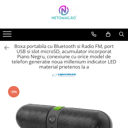
Electrocasnice & Climatizare
Ingrijire personala
Jucarii, Copii & Bebe
Casa
PC, Periferice & Software
TV, Audio-Video & Foto
Articole voiaj
Telefoane mobile & Accesorii
Smart Watch
Climatizare & sisteme de incalzire
Articole hair styling
Cantare bebelusi si copii
Articole antidaunatori gradina
Accesorii laptop
Accesorii foto & video
Accesorii articole de voiaj
Casti audio
Premium
Purificatoare
Ondulatoare de par
Nebulizatoare copii
Confort
Alte accesorii Laptop
Baterii, acumulatori si incarcatoare
Casti bluetooth telefoane
Boxa portabila cu Bluetooth si Radio FM, port
Umidificatoare
Perii de par electrice
Distrugatoare documente si
Selfie stick-uri
Termometre copii
Perne
Gamepad, Joystick-uri & Casti
USB si slot microSD, acumulator incorporat
accesorii
Gaming
Electrocasnice pentru bucatarie
Placi de indreptat parul
Trepiede
Culcusuri, perne si saltele animale
Piano Negru, conexiune cu orice model de
telefon generatie noua millenium indicator LED
Periferice
Uscatoare de par
Boxe Portabile
Incarcatoare telefoane
Cuptoare pizza
Decoratiuni interioare
material prietenos la a
Aparate de ras si tuns
Boxe PC
Accesorii si piese electrocasnice
Ceasuri & Radio cu ceas
Ochelari VR
Ceasuri decorative
bucatarie
Casti cu microfon
Aparate de ras
Pickup-uri
Suport si docking telefoane
Iluminat&electrice
Aparate de gatit cu aburi &
Microfoane
Aparate de tuns
Radio si casetofoane
Deshidratoare
Telefoane mobile
Accesorii prize si intrerupatoare
-9%
Mouse
Aparate intretinere si ingrijire
Aparate de preparat desert
Alarme & accesorii
receiver
Telefoane pentru seniori
corporala
Tastaturi
Aparate de vidat
Cabluri electrice si conductori
Aparate pentru manichiura-
Aragazuri
Lanterne
pedichiura
Blendere & Tocatoare
Prelungitoare
Aparate de masaj
Cafetiere
Prize