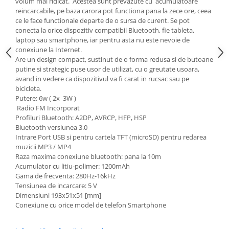
volum mai ridicat. Acestea sunt prevazute cu acumulatoare
reincarcabile, pe baza carora pot functiona pana la zece ore, ceea
ce le face functionale departe de o sursa de curent. Se pot
conecta la orice dispozitiv compatibil Bluetooth, fie tableta,
laptop sau smartphone, iar pentru asta nu este nevoie de
conexiune la Internet.
Are un design compact, sustinut de o forma redusa si de butoane
putine si strategic puse usor de utilizat, cu o greutate usoara,
avand in vedere ca dispozitivul va fi carat in rucsac sau pe
bicicleta.
Putere: 6w ( 2x 3W )
Radio FM Incorporat
Profiluri Bluetooth: A2DP, AVRCP, HFP, HSP
Bluetooth versiunea 3.0
Intrare Port USB si pentru cartela TFT (microSD) pentru redarea
muzicii MP3 / MP4
Raza maxima conexiune bluetooth: pana la 10m
Acumulator cu litiu-polimer: 1200mAh
Gama de frecventa: 280Hz-16kHz
Tensiunea de incarcare: 5 V
Dimensiuni 193x51x51 [mm]
Conexiune cu orice model de telefon Smartphone