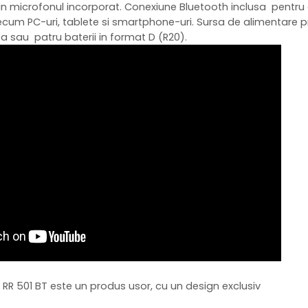
in microfonul incorporat. Conexiune Bluetooth inclusa pentr
recum PC-uri, tablete si smartphone-uri. Sursa de alimentare p
a sau patru baterii in format D (R20).
 RR 501 BT este un produs usor, cu un design exclusiv