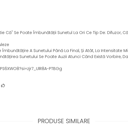
ie Că" Se Poate Îmbunătății Sunetul La Ori Ce Tip De: Difuzor, Căș
uleze
e Îmbunătățire A Sunetului Până La Final, Și Atât, La Intensitate M
ătățirea Sunetului Se Poate Auzii Atunci Când Există Vorbire, D
FTPS6XWO8?si=zjr7_UlR8A-PTBGg
?
PRODUSE SIMILARE