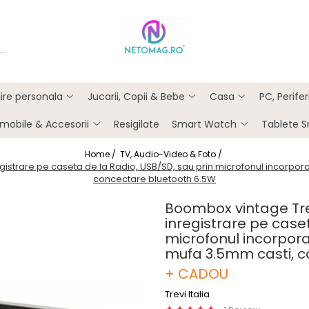
ijire personala
Jucarii, Copii & Bebe
Casa
PC, Perife
mobile & Accesorii
Resigilate
Smart Watch
Tablete 
Home /
TV, Audio-Video & Foto /
gistrare pe caseta de la Radio, USB/SD, sau prin microfonul incorpora
concectare bluetooth 6.5W
Boombox vintage Tre
inregistrare pe case
microfonul incorpora
mufa 3.5mm casti, c
+ CADOU
Trevi Italia