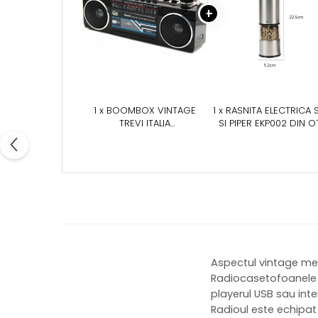
1 x BOOMBOX VINTAGE
1 x RASNITA ELECTRICA 
TREVI ITALIA
SI PIPER EKP002 DIN O
RADIOCASETOFON CU
INOXIDABIL CU CAME
INREGISTRARE PE CASETA
DEPOZITARE TRANSPARE
DE LA RADIO, USB/SD, SAU
CONTROL FINETEA
PRIN MICROFONUL
MACINARII
INCORPORAT, 4 BENZI
RADIO CONECTORI USB/SD,
MUFA 3.5MM CASTI,
CONCECTARE BLUETOOTH
6.5W
Aspectul vintage me
Radiocasetofoanele a
playerul USB sau inte
Radioul este echipat