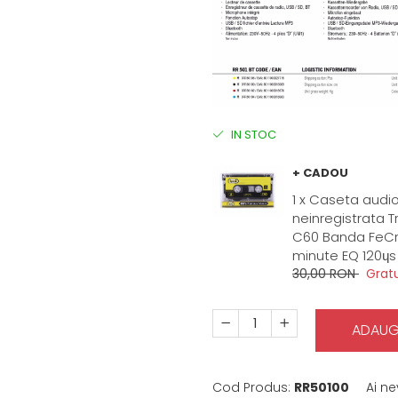
IN STOC
+ CADOU
1 x Caseta audi
neinregistrata Tr
C60 Banda FeCr
minute EQ 120ɥs
30,00 RON
Gratu
ADAUG
Cod Produs:
RR50100
Ai ne