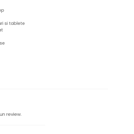
op
 si tablete
at
use
un review.