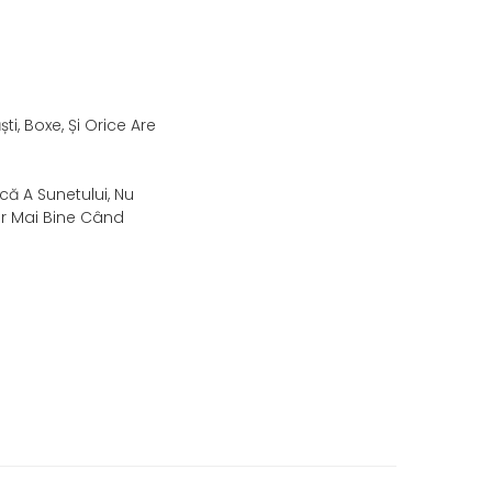
ti, Boxe, Și Orice Are
ică A Sunetului, Nu
ar Mai Bine Când