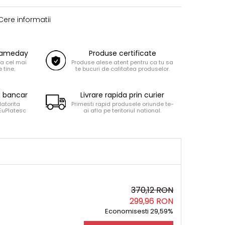
ere informatii
 Sameday
Produse certificate
la cel mai
Produse alese atent pentru ca tu sa
 tine.
te bucuri de calitatea produselor.
d bancar
Livrare rapida prin curier
datorita
Primesti rapid produsele oriunde te-
 EuPlatesc
ai afla pe teritoriul national.
370,12 RON
299,96 RON
Economisesti 29,59%