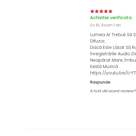
Achizitie verificata
Eo Ri,
Acum 1 an
Lumea Ar Trebuii Să Șt
Difuzor;
Dacă Este Lăsat Să R
Înregistrările Audio D
Neapărat Mare, Îmbun
Există Muzică:
https://youtu.be/U-
Raspunde
A fost util acest review