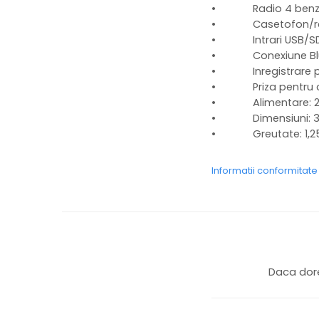
• Radio 4 benzi
• Casetofon/record
• Intrari USB/SD c
• Conexiune Bluetoo
• Inregistrare pe c
• Priza pentru c
• Alimentare: 230V 
• Dimensiuni: 31,7 (
• Greutate: 1,25
Informatii conformitat
Daca dore