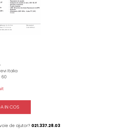
o
evi Italia
 60
it
A IN COS
voie de ajutor?
021.337.28.03