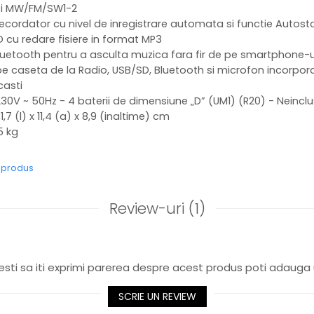
 MW/FM/SW1-2
ator cu nivel de inregistrare automata si functie Autost
u redare fisiere in format MP3
th pentru a asculta muzica fara fir de pe smartphone-uri
aseta de la Radio, USB/SD, Bluetooth si microfon incorpor
asti
~ 50Hz - 4 baterii de dimensiune „D” (UM1) (R20) - Neincl
l) x 11,4 (a) x 8,9 (inaltime) cm
 kg
e produs
Review-uri
(1)
sti sa iti exprimi parerea despre acest produs poti adauga 
SCRIE UN REVIEW