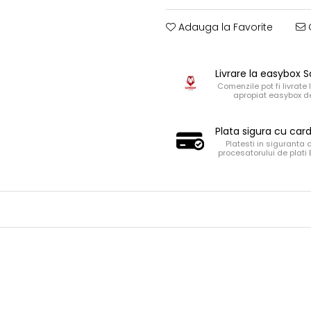
Adauga la Favorite
C
Livrare la easybox
Comenzile pot fi livrate 
apropiat easybox de
Plata sigura cu car
Platesti in siguranta 
procesatorului de plati