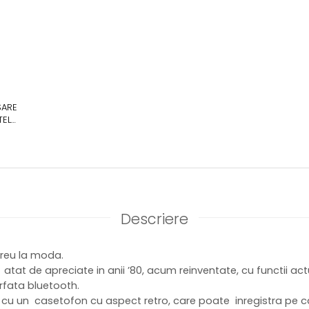
SARE
TEL
RE
NTE,
Descriere
reu la moda.
tat de apreciate in anii ’80, acum reinventate, cu functii actu
rfata bluetooth.
 cu un casetofon cu aspect retro, care poate inregistra pe ca