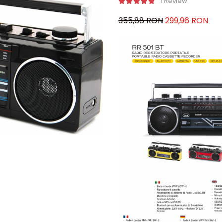
1 Review
355,88 RON
299,96 RON