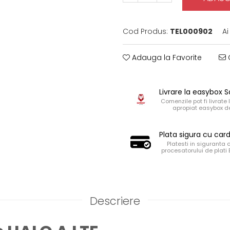
Cod Produs:
TEL000902
Ai
Adauga la Favorite
C
Livrare la easybox
Comenzile pot fi livrate 
apropiat easybox de
Plata sigura cu car
Platesti in siguranta 
procesatorului de plati
Descriere