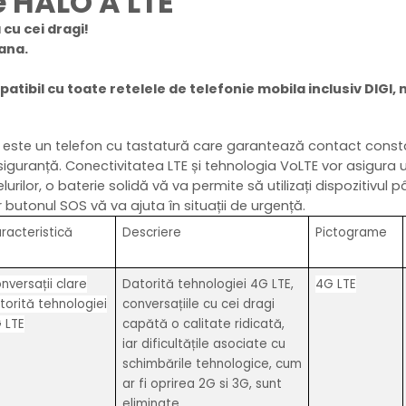
 HALO A LTE
cu cei dragi!
ana.
tibil cu toate retelele de telefonie mobila inclusiv DIGI, 
ste un telefon cu tastatură care garantează contact constan
siguranță. Conectivitatea LTE și tehnologia VoLTE vor asigura 
lurilor, o baterie solidă vă va permite să utilizați dispozitivul p
r butonul SOS vă va ajuta în situații de urgență.
racteristică
Descriere
Pictograme
nversații clare
Datorită tehnologiei 4G LTE,
4G LTE
torită tehnologiei
conversațiile cu cei dragi
 LTE
capătă o calitate ridicată,
iar dificultățile asociate cu
schimbările tehnologice, cum
ar fi oprirea 2G si 3G, sunt
eliminate.