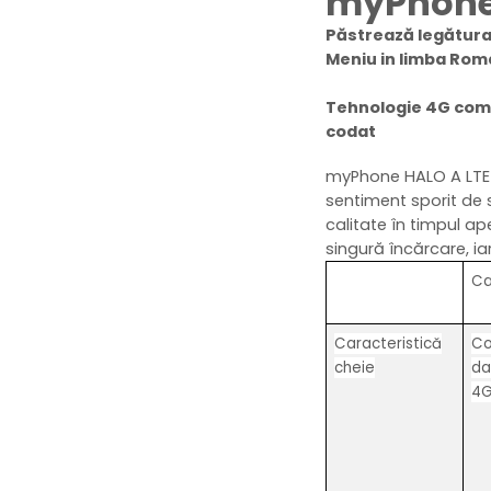
myPhone
Păstrează legătura 
Meniu in limba Rom
Tehnologie 4G compa
codat
myPhone HALO A LTE e
sentiment sporit de 
calitate în timpul ape
singură încărcare, ia
Ca
Caracteristică
Co
cheie
da
4G