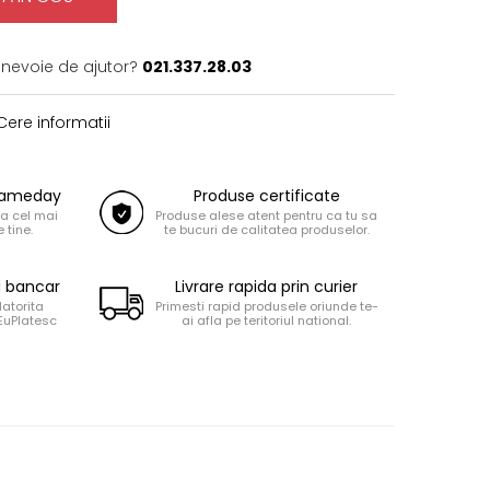
 nevoie de ajutor?
021.337.28.03
ere informatii
 Sameday
Produse certificate
la cel mai
Produse alese atent pentru ca tu sa
 tine.
te bucuri de calitatea produselor.
d bancar
Livrare rapida prin curier
datorita
Primesti rapid produsele oriunde te-
 EuPlatesc
ai afla pe teritoriul national.