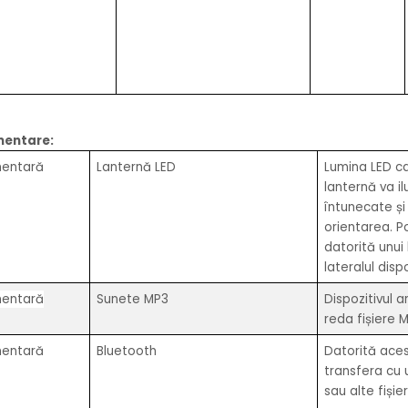
mentare:
mentară
Lanternă LED
Lumina LED c
lanternă va i
întunecate și 
orientarea. P
datorită unui
lateralul dispo
mentară
Sunete MP3
Dispozitivul 
reda fișiere M
mentară
Bluetooth
Datorită acest
transfera cu u
sau alte fișie