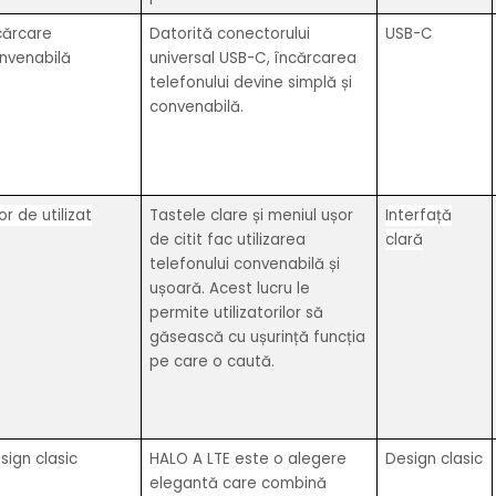
cărcare
Datorită conectorului
USB-C
nvenabilă
universal USB-C, încărcarea
telefonului devine simplă și
convenabilă.
or de utilizat
Tastele clare și meniul ușor
Interfață
de citit fac utilizarea
clară
telefonului convenabilă și
ușoară. Acest lucru le
permite utilizatorilor să
găsească cu ușurință funcția
pe care o caută.
sign clasic
HALO A LTE este o alegere
Design clasic
elegantă care combină