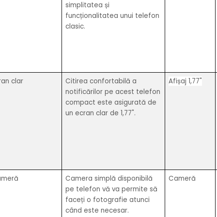
simplitatea și
funcționalitatea unui telefon
clasic.
ran clar
Citirea confortabilă a
Afișaj 1,77"
notificărilor pe acest telefon
compact este asigurată de
un ecran clar de 1,77".
ameră
Camera simplă disponibilă
Cameră
pe telefon vă va permite să
faceți o fotografie atunci
când este necesar.