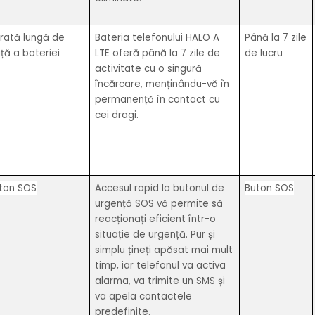
rată lungă de
Bateria telefonului HALO A
Până la 7 zile
ață a bateriei
LTE oferă până la 7 zile de
de lucru
activitate cu o singură
încărcare, menținându-vă în
permanență în contact cu
cei dragi.
ton SOS
Accesul rapid la butonul de
Buton SOS
urgență SOS vă permite să
reacționați eficient într-o
situație de urgență. Pur și
simplu țineți apăsat mai mult
timp, iar telefonul va activa
alarma, va trimite un SMS și
va apela contactele
predefinite.