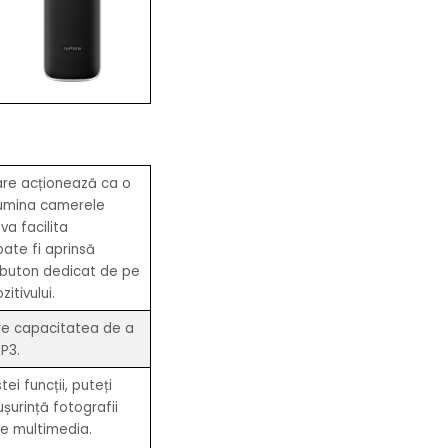
are acționează ca o
lumina camerele
va facilita
oate fi aprinsă
 buton dedicat de pe
zitivului.
are capacitatea de a
P3.
ei funcții, puteți
șurință fotografii
re multimedia.