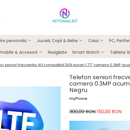
ijire personala
Jucarii, Copii & Bebe
Casa
PC, Perife
mobile & Accesorii
Resigilate
Smart Watch
Tablete 
on seniori frecventa 4G compatibil DIGI ecran 1.77” camera 0.3MP a
Telefon seniori frecv
camera 0.3MP acumu
Negru
myPhone
300,00 RON
150,00 RON