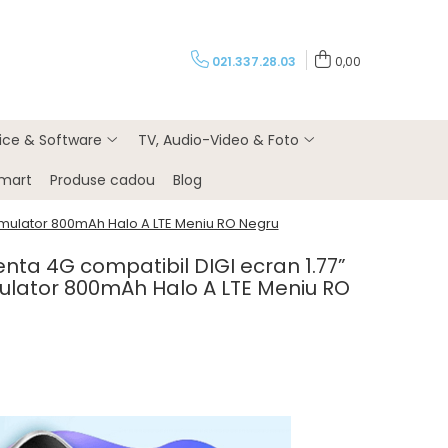
021.337.28.03
0,00
rice & Software
TV, Audio-Video & Foto
Smart
Produse cadou
Blog
cumulator 800mAh Halo A LTE Meniu RO Negru
enta 4G compatibil DIGI ecran 1.77”
lator 800mAh Halo A LTE Meniu RO