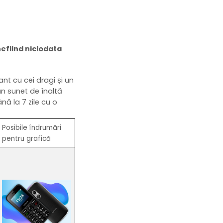
nefiind niciodata
t cu cei dragi și un
un sunet de înaltă
ână la 7 zile cu o
Posibile îndrumări
pentru grafică