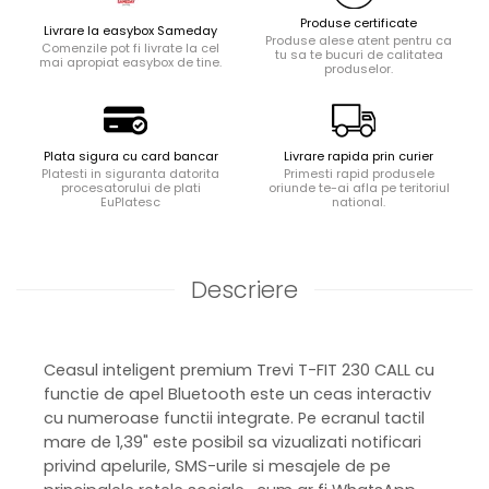
Produse certificate
Livrare la easybox Sameday
Produse alese atent pentru ca
Comenzile pot fi livrate la cel
tu sa te bucuri de calitatea
mai apropiat easybox de tine.
produselor.
Plata sigura cu card bancar
Livrare rapida prin curier
Platesti in siguranta datorita
Primesti rapid produsele
procesatorului de plati
oriunde te-ai afla pe teritoriul
EuPlatesc
national.
Descriere
Ceasul inteligent premium Trevi T-FIT 230 CALL cu
functie de apel Bluetooth este un ceas interactiv
cu numeroase functii integrate. Pe ecranul tactil
mare de 1,39" este posibil sa vizualizati notificari
privind apelurile, SMS-urile si mesajele de pe