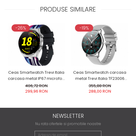
PRODUSE SIMILARE
-26%
-19%
Ceas Smartwatch Trevi Italia
Ceas Smartwatch carcasa
carcasa metal IP67 microfon
metal Trevi Italia TF23006
si speaker functie apel,
IP67 microfon si speaker
406,72 RON
355,88 RON
mesaje, monitor sanatate,
functie apel, mesaje,
299,96 RON
288,00 RON
sport,retele sociale, sistem
monitorizare sanatate,
vocal,Bluetooth,Android,IOS
sport,retele sociale, sistem
bratara metal de schimb
vocal,Bluetooth, Android,IOS
argintiu
silver
NEWSLETTER
Nu rata ofertele si promotiile noastre