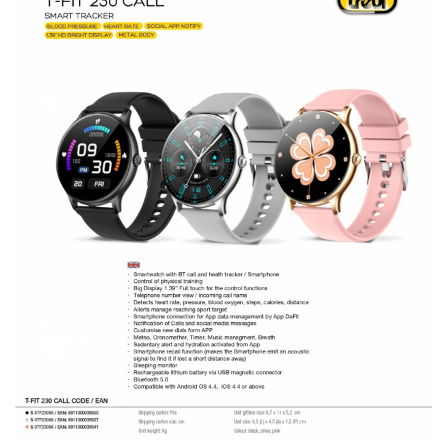
Ingrijire locuinta
Aparate de curatat cu abur
Aspiratoare
Fiare, statii & aparate de calcat cu
abur
Tehnica de birou
Laminatoare si accesorii