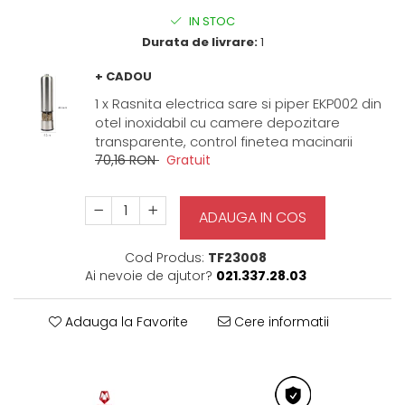
IN STOC
Durata de livrare:
1
+ CADOU
1 x Rasnita electrica sare si piper EKP002 din
otel inoxidabil cu camere depozitare
transparente, control finetea macinarii
70,16 RON
Gratuit
ADAUGA IN COS
Cod Produs:
TF23008
Ai nevoie de ajutor?
021.337.28.03
Adauga la Favorite
Cere informatii