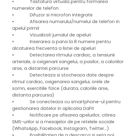
• Tastatura virtuala pentru formarea
numerelor de telefon
• Difuzor si microfon integrate
• Afisarea numarului/numelui de telefon in
apelul primit
• Vizualizati jurnalul de apeluri
• Inserarea a pana la 8 numere pentru
alcatuirea frecventa a listei de apeluri
• Detectarea ritmului cardiac, a tensiunii
arteriale, a oxigenarii sangelui, a pasilor, a caloriilor
arse, a distantei parcurse
• Detecteaza si stocheaza date despre:
ritmul cardiac, oxigenarea sangelui, orele de
somn, exercitiile fizice (durata, caloriile arse,
distanta parcursa)
• Se conecteaza cu smartphone-ul pentru
gestionarea datelor in aplicatia DaFit
• Notificare pe afisarea apelurilor, citirea
SMS-urilor si a mesajelor de pe retelele sociale
(WhatsApp, Facebook, Instagram, Twitter...)
• Posibilitatea de a descarca si seta noi