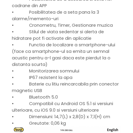
cadrane din APP
• Posibilitatea de a seta pana la 3
alarme/memento-uri
• Cronometru, Timer, Gestionare muzica
• Stilul de viata sedentar si alerta de
hidratare pot fi activate din aplicatie
• Functia de localizare a smartphone-ului
(face ca smartphone-ul sa emita un semnal
acustic pentru a-l gasi daca este pierdut la o
distanta scurta)
• Monitorizarea somnului
• IP67 rezistent la apa
• Baterie cu litiu reincarcabila prin conector
magnetic USB
• Bluetooth 5.0
• Compatibil cu Android OS 5.1 si versiuni
ulterioare, cu iOS 9.0 si versiuni ulterioare
• Dimensiuni: 14,7(L) x 2,8(D) x 7,1(H) cm
• Greutate: 0,06 kg