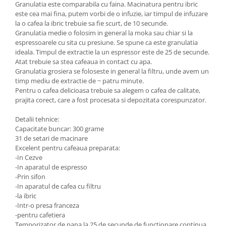
Granulatia este comparabila cu faina. Macinatura pentru ibric
este cea mai fina, putem vorbi de o infuzie, iar timpul de infuzare
la o cafea la ibric trebuie sa fie scurt, de 10 secunde.
Granulatia medie o folosim in general la moka sau chiar si la
espressoarele cu sita cu presiune. Se spune ca este granulatia
ideala. Timpul de extractie la un espressor este de 25 de secunde.
Atat trebuie sa stea cafeaua in contact cu apa.
Granulatia grosiera se foloseste in general la filtru, unde avem un
timp mediu de extractie de ~ patru minute.
Pentru o cafea delicioasa trebuie sa alegem o cafea de calitate,
prajita corect, care a fost procesata si depozitata corespunzator.
Detalii tehnice:
Capacitate buncar: 300 grame
31 de setari de macinare
Excelent pentru cafeaua preparata:
-In Cezve
-In aparatul de espresso
-Prin sifon
-In aparatul de cafea cu filtru
-la ibric
-Intr-o presa franceza
-pentru cafetiera
Temporizator de pana la 25 de secunde de functionare continua