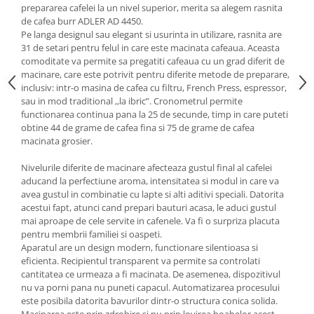
prepararea cafelei la un nivel superior, merita sa alegem rasnita
de cafea burr ADLER AD 4450.
Pe langa designul sau elegant si usurinta in utilizare, rasnita are
31 de setari pentru felul in care este macinata cafeaua. Aceasta
comoditate va permite sa pregatiti cafeaua cu un grad diferit de
macinare, care este potrivit pentru diferite metode de preparare,
inclusiv: intr-o masina de cafea cu filtru, French Press, espressor,
sau in mod traditional ,,la ibric”. Cronometrul permite
functionarea continua pana la 25 de secunde, timp in care puteti
obtine 44 de grame de cafea fina si 75 de grame de cafea
macinata grosier.
Nivelurile diferite de macinare afecteaza gustul final al cafelei
aducand la perfectiune aroma, intensitatea si modul in care va
avea gustul in combinatie cu lapte si alti aditivi speciali. Datorita
acestui fapt, atunci cand prepari bauturi acasa, le aduci gustul
mai aproape de cele servite in cafenele. Va fi o surpriza placuta
pentru membrii familiei si oaspeti.
Aparatul are un design modern, functionare silentioasa si
eficienta. Recipientul transparent va permite sa controlati
cantitatea ce urmeaza a fi macinata. De asemenea, dispozitivul
nu va porni pana nu puneti capacul. Automatizarea procesului
este posibila datorita bavurilor dintr-o structura conica solida.
Macinarea este prin zdrobire si nu prin lovirea boabelor acest