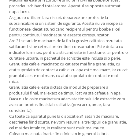
procedeu schiband total aroma. Aparatul se opreste automat
dupa lucru.
Asigura o utilizare fara riscuri, deoarece are protectie la
supraincalzire si un sistem de siguranta. Acesta nu va incepe sa
functioneze, decat atunci cand recipientul pentru boabe si cel
pentru continutul macinat sunt asezate corespunzator.
Are 31 setari de macinare, de la fin la grosier calitatea rezultata
satifacand si pe cei mai pretentiosi consumatori. Este dotata cu
indicator luminos, pentru a sti cand este in functiune, iar pentru o
curatare usoara, in pachetul de achizitie este inclusa si o perie.
Granulatia cafelei macinate: cu cat este mai fina granulatia, cu
atat suprafata de contact a cafelei cu apa este mai mare, iar cu cat
granulatia este mai mare, cu atat suprafata de contact e mai
mica.
Granulatia cafelei este dictata de modul de preparare a
produsului final, mai exact de timpul cat va sta cafeaua in apa.
Daca nu folosim macinatura adecvata timpului de extractie vom
avea un produs final slab calitativ, (prea acru, amar, fara
consistenta).
Cu toate ca aparatul pune la dispozitie 31 setari de macinare,
descrierea fiind scurta, ne vom rezuma la trei tipuri de granulatie,
cel mai des intalnite, in realitate sunt mult mai multe.
Cafeaua macinata foarte fin o folosim in general la ibric.