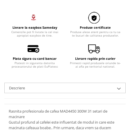
Livrare la easybox Sameday
Produse certificate
Comenzile pot fi livrate la cel mai
Produse alese atent pentru ca tu sa
apropiat easybox de tine.
te bucuri de calitatea produselor.
Plata sigura cu card bancar
Livrare rapida prin curier
Platesti in siguranta datorita
Primesti rapid produsele oriunde te-
procesatorului de plati EuPlatesc
ai afla pe teritoriul national.
Descriere
Rasnita profesionala de cafea MAD4450 300W 31 setari de
macinare
Gustul profund al cafelei este influentat de modul in care este
macinata cafeaua boabe.. Prin urmare, daca vrem sa ducem