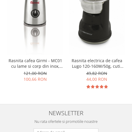
Rasnita electrica de cafea
Rasnita cafea Girmi - MC01
Lugo 120-160W/50g, cutit
cu lame si corp din inox,
din otel, negru
capacitate 50g, 150W, inox-
49,82 RON
121,00 RON
negru
44,00 RON
100,66 RON
NEWSLETTER
Nu rata ofertele si promotiile noastre