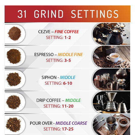
Razatoare electrice
Roboti de bucatarie
Sandwich-makere
Ingrijire locuinta
Aparate de curatat cu abur
Aspiratoare
Fiare, statii & aparate de calcat cu
abur
Tehnica de birou
Laminatoare si accesorii