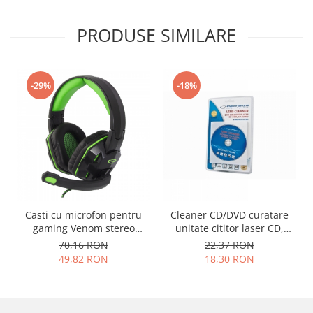
PRODUSE SIMILARE
-29%
-18%
Casti cu microfon pentru
Cleaner CD/DVD curatare
gaming Venom stereo
unitate cititor laser CD,
conexiune jack 2 x 3.5
DVD-player, DVD-ROM, CD
70,16 RON
22,37 RON
microfon si casca,
Auto, Laptopuri,
49,82 RON
18,30 RON
ajustabile, flexibile
Calculatoare si alte
dispozitive cu cititor optic