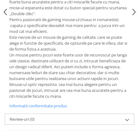
foarte buna acuratete pentru a citi miscarile facute cu mana,
mose-ul esperanta este dotat cu buton special pentru scurtarea
,,Double clikc”.
Pentru pasionatii de gaming mouse-ul (maus in romaneste)
capata o specificatie deosebit mai mare pentru a jucva intr-un
mod cat mai eficient.
Este nevoie de un mouse de gaming de calitate, care se poate
alege in functie de specificatii, de optiunile pe care le ofera, dar si
de forma fizica a acestuia.
Un mouse pentru jocuri este foarte usor de recunoscut pe langa
cele clasice, destinate utilizarii de zi cu zi, intrucat beneficiaza de
un design radical diferit. Aici putem include o forma agresiva,
numeroase leduri de stare sau chiar decorative, dar si multe
butoane utile pentru realizarea unor actiuni rapide in jocuri.
Mouse-ul optic reprezinta cea mai buna alegere pentru un
pasionat de jocuri, intrucat are cea mai buna acuratete pentru a
citi miscarile facute cu mana.
Informatii conformitate produs
Review-uri
(0)