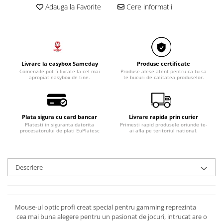
Razatoare electrice
Adauga la Favorite
Cere informatii
Roboti de bucatarie
Sandwich-makere
Ingrijire locuinta
Aparate de curatat cu abur
Livrare la easybox Sameday
Produse certificate
Aspiratoare
Comenzile pot fi livrate la cel mai
Produse alese atent pentru ca tu sa
apropiat easybox de tine.
te bucuri de calitatea produselor.
Fiare, statii & aparate de calcat cu
abur
Tehnica de birou
Plata sigura cu card bancar
Livrare rapida prin curier
Laminatoare si accesorii
Platesti in siguranta datorita
Primesti rapid produsele oriunde te-
procesatorului de plati EuPlatesc
ai afla pe teritoriul national.
Descriere
Mouse-ul optic profi creat special pentru gamming reprezinta
cea mai buna alegere pentru un pasionat de jocuri, intrucat are o