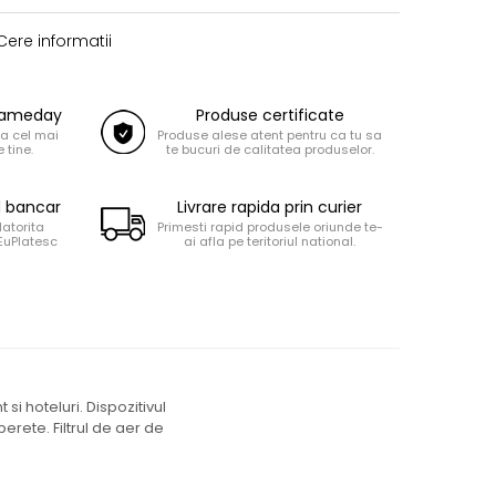
ere informatii
 Sameday
Produse certificate
la cel mai
Produse alese atent pentru ca tu sa
 tine.
te bucuri de calitatea produselor.
d bancar
Livrare rapida prin curier
datorita
Primesti rapid produsele oriunde te-
 EuPlatesc
ai afla pe teritoriul national.
i hoteluri. Dispozitivul
rete. Filtrul de aer de