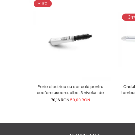
-16%
-34
Perie electrica cu aer cald pentru
Ondula
coafare usoara, alba, 3 niveluri de
tambur
ventilatie, alba
70,16 RON
59,00 RON