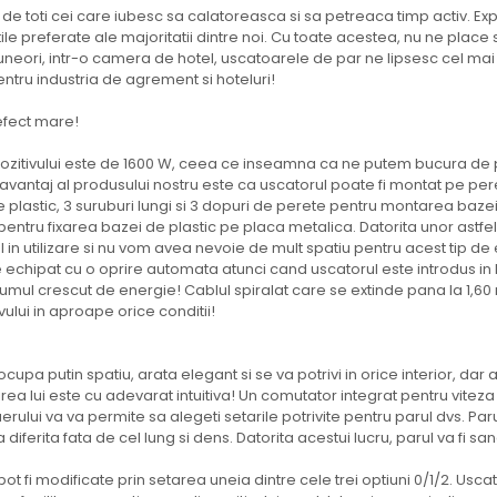
t de toti cei care iubesc sa calatoreasca si sa petreaca timp activ. Ex
tile preferate ale majoritatii dintre noi. Cu toate acestea, nu ne place
 uneori, intr-o camera de hotel, uscatoarele de par ne lipsesc cel mai
entru industria de agrement si hoteluri!
efect mare!
zitivului este de 1600 W, ceea ce inseamna ca ne putem bucura de p
vantaj al produsului nostru este ca uscatorul poate fi montat pe pere
 plastic, 3 suruburi lungi si 3 dopuri de perete pentru montarea bazei
pentru fixarea bazei de plastic pe placa metalica. Datorita unor astfel 
tul in utilizare si nu vom avea nevoie de mult spatiu pentru acest tip 
e echipat cu o oprire automata atunci cand uscatorul este introdus in
umul crescut de energie! Cablul spiralat care se extinde pana la 1,60 
vului in aproape orice conditii!
upa putin spatiu, arata elegant si se va potrivi in orice interior, dar a
sirea lui este cu adevarat intuitiva! Un comutator integrat pentru viteza 
erului va va permite sa alegeti setarile potrivite pentru parul dvs. Parul
iferita fata de cel lung si dens. Datorita acestui lucru, parul va fi sana
t fi modificate prin setarea uneia dintre cele trei optiuni 0/1/2. Uscato