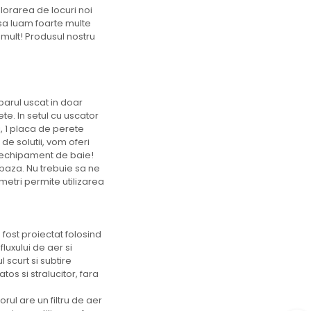
plorarea de locuri noi
 sa luam foarte multe
 mult! Produsul nostru
arul uscat in doar
te. In setul cu uscator
, 1 placa de perete
de solutii, vom oferi
de echipament de baie!
 baza. Nu trebuie sa ne
metri permite utilizarea
 fost proiectat folosind
fluxului de aer si
 scurt si subtire
tos si stralucitor, fara
rul are un filtru de aer