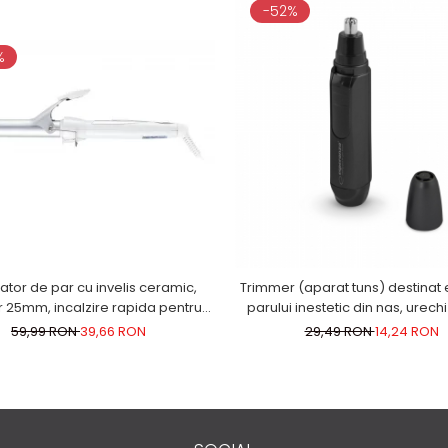
-52%
%
tor de par cu invelis ceramic,
Trimmer (aparat tuns) destinat e
 25mm, incalzire rapida pentru
parului inestetic din nas, urechi
bucle luxuriante, alb
zona sprancenelor g
59,99 RON
39,66 RON
29,49 RON
14,24 RON