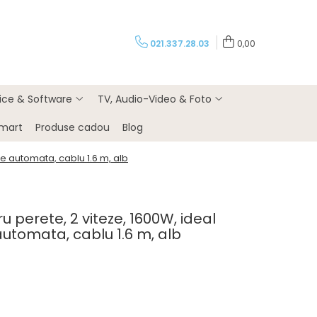
021.337.28.03
0,00
rice & Software
TV, Audio-Video & Foto
Smart
Produse cadou
Blog
re automata, cablu 1.6 m, alb
 perete, 2 viteze, 1600W, ideal
automata, cablu 1.6 m, alb