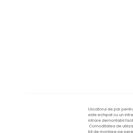
Ingrijire locuinta
Aparate de curatat cu abur
Aspiratoare
Fiare, statii & aparate de calcat cu
abur
Tehnica de birou
Laminatoare si accesorii
Uscatorul de par pentru
este echipat cu un intr
intrare demontabil faci
Comoditatea de utilizar
Kit de montare pe peret