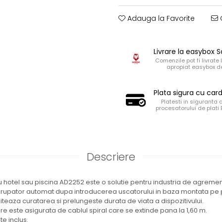
Adauga la Favorite
C
Livrare la easybox
Comenzile pot fi livrate 
apropiat easybox de
Plata sigura cu car
Platesti in siguranta 
procesatorului de plati
Descriere
 hotel sau piscina AD2252 este o solutie pentru industria de agrement s
erupator automat dupa introducerea uscatorului in baza montata pe pe
liteaza curatarea si prelungeste durata de viata a dispozitivului.
e este asigurata de cablul spiral care se extinde pana la 1,60 m.
e inclus.