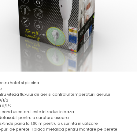
ntru hotel si piscina
e
u viteza fluxului de aer si controlul temperaturii aerului
0/1/2
i 0/1/2
 cand uscatorul este introdus in baza
e detasabil pentru o curatare usoara
xtinde pana la 1,60 m pentru o usurinta in utilizare
dopuri de perete, 1 placa metalica pentru montare pe perete