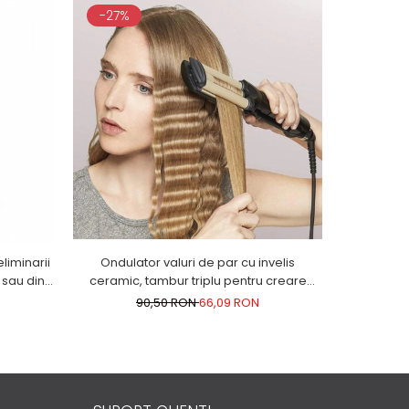
-27%
-46%
Ondulator valuri de par cu invelis
liminarii
Aparat
ceramic, tambur triplu pentru creare
 sau din
retroauricu
valuri, incalzire rapida, cablu 1.8m
ri petrol
90,50 RON
66,09 RON
1