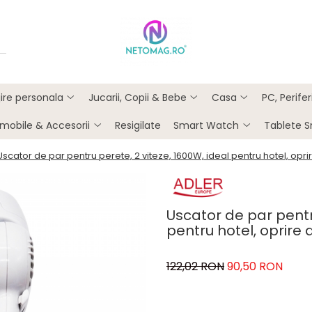
ijire personala
Jucarii, Copii & Bebe
Casa
PC, Perife
mobile & Accesorii
Resigilate
Smart Watch
Tablete 
Uscator de par pentru perete, 2 viteze, 1600W, ideal pentru hotel, opri
Uscator de par pentru
pentru hotel, oprire 
122,02 RON
90,50 RON