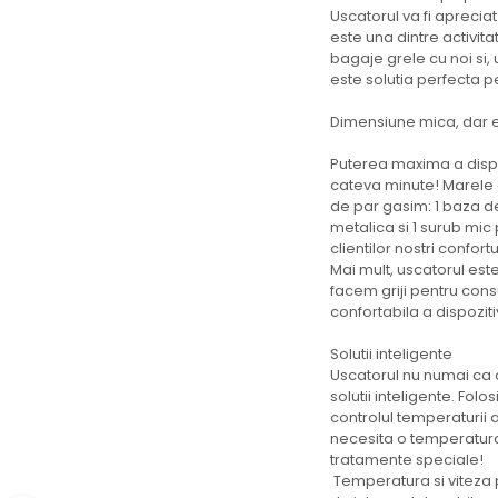
Uscatorul va fi aprecia
este una dintre activita
bagaje grele cu noi si,
este solutia perfecta p
Dimensiune mica, dar 
Puterea maxima a dispo
cateva minute! Marele a
de par gasim: 1 baza de
metalica si 1 surub mic 
clientilor nostri confor
Mai mult, uscatorul est
facem griji pentru cons
confortabila a dispoziti
Solutii inteligente
Uscatorul nu numai ca oc
solutii inteligente. Folo
controlul temperaturii a
necesita o temperatura d
tratamente speciale!
Temperatura si viteza po