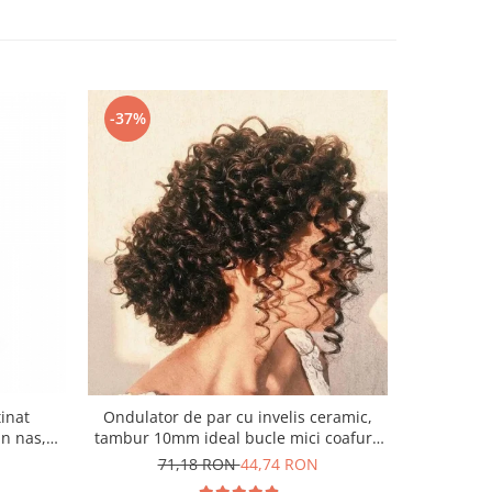
-37%
-46%
inat
Ondulator de par cu invelis ceramic,
Aparat
in nas,
tambur 10mm ideal bucle mici coafura
retroau
r gri
afro, incalzire rapida, cablu 1.8m
71,18 RON
44,74 RON
1