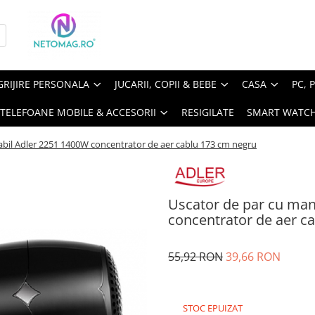
GRIJIRE PERSONALA
JUCARII, COPII & BEBE
CASA
PC, 
TELEFOANE MOBILE & ACCESORII
RESIGILATE
SMART WATC
abil Adler 2251 1400W concentrator de aer cablu 173 cm negru
Uscator de par cu man
concentrator de aer c
55,92 RON
39,66 RON
STOC EPUIZAT