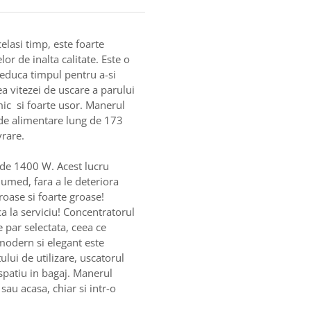
lasi timp, este foarte
elor de inalta calitate. Este o
reduca timpul pentru a-si
ea vitezei de uscare a parului
ic si foarte usor. Manerul
ul de alimentare lung de 173
rare.
 de 1400 W. Acest lucru
 umed, fara a le deteriora
roase si foarte groase!
a la serviciu! Concentratorul
 par selectata, ceea ce
 modern si elegant este
lui de utilizare, uscatorul
 spatiu in bagaj. Manerul
sau acasa, chiar si intr-o