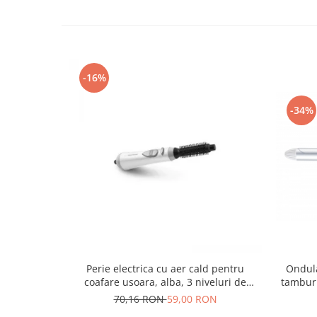
-16%
-34%
Perie electrica cu aer cald pentru
Ondula
coafare usoara, alba, 3 niveluri de
tambur 
ventilatie, alba
70,16 RON
59,00 RON