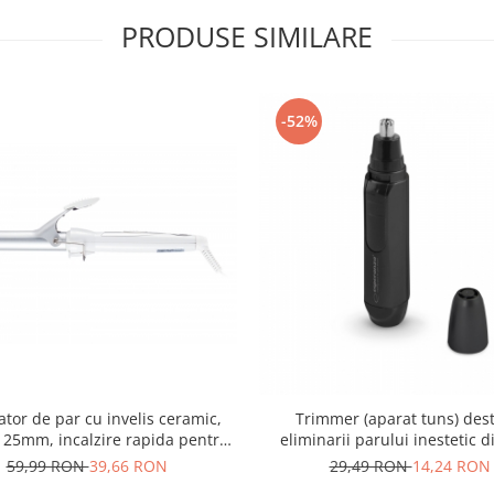
PRODUSE SIMILARE
-52%
tor de par cu invelis ceramic,
Trimmer (aparat tuns) dest
25mm, incalzire rapida pentru
eliminarii parului inestetic d
bucle luxuriante, alb
urechi sau din zona sprancenelo
59,99 RON
39,66 RON
29,49 RON
14,24 RON
petrol