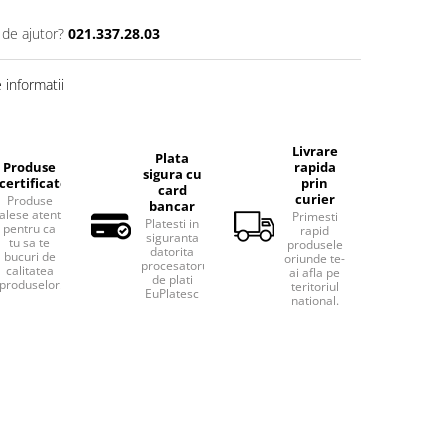
 de ajutor?
021.337.28.03
informatii
Livrare
Plata
Produse
rapida
sigura cu
certificate
prin
card
curier
Produse
bancar
alese atent
Primesti
Platesti in
pentru ca
rapid
siguranta
tu sa te
produsele
datorita
bucuri de
oriunde te-
procesatorului
calitatea
ai afla pe
de plati
produselor.
teritoriul
EuPlatesc
national.