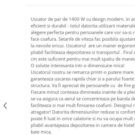
Razatoare electrice
Roboti de bucatarie
Sandwich-makere
Uscator de par de 1400 W cu design modern. In ace
eficient si durabil - totul datorita utilizarii material
Ingrijire locuinta
alegere perfecta pentru persoanele care vor sa-si 
Aparate de curatat cu abur
face coafura. Setarile de viteza fac posibila ajustar
Aspiratoare
la nevoile oricui. Uscatorul are un maner ergonom
Fiare, statii & aparate de calcat cu
pliabil faciliteaza depozitarea si transportul . Fir
abur
cm este suficient pentru mai mult spatiu de manev
Tehnica de birou
O solutie interesanta intr-o dimensiune mica!
Uscatorul nostru se remarca printr-o putere mare
Laminatoare si accesorii
garanteaza uscarea rapida chiar si a parului foarte
structura. Va fi apreciat de persoanele cu de fire g
Fiecare minut conteaza dimineata inainte de a plec
se va asigura ca aerul se concentreaza pe banda de
faciliteaza si mai mult finisarea coafurii. Designul
atragator! Datorita dimensiunilor reduse si confortu
poate fi luat in orice calatorie si nu va ocupa mult
pliabil avantajeaza depozitarea in camera de hotel 
baie mica.