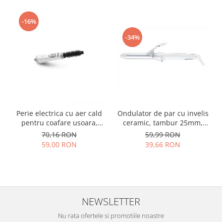
-16%
-34%
Perie electrica cu aer cald
Ondulator de par cu invelis
pentru coafare usoara,
ceramic, tambur 25mm,
alba, 3 niveluri de
incalzire rapida pentru
70,16 RON
59,99 RON
ventilatie, alba
bucle luxuriante, alb
59,00 RON
39,66 RON
NEWSLETTER
Nu rata ofertele si promotiile noastre