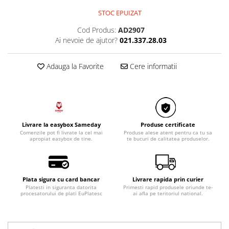
Razatoare electrice
STOC EPUIZAT
Roboti de bucatarie
Cod Produs:
AD2907
Sandwich-makere
Ai nevoie de ajutor?
021.337.28.03
Ingrijire locuinta
Aparate de curatat cu abur
Adauga la Favorite
Cere informatii
Aspiratoare
Fiare, statii & aparate de calcat cu
abur
Tehnica de birou
Livrare la easybox Sameday
Produse certificate
Laminatoare si accesorii
Comenzile pot fi livrate la cel mai
Produse alese atent pentru ca tu sa
apropiat easybox de tine.
te bucuri de calitatea produselor.
Plata sigura cu card bancar
Livrare rapida prin curier
Platesti in siguranta datorita
Primesti rapid produsele oriunde te-
procesatorului de plati EuPlatesc
ai afla pe teritoriul national.