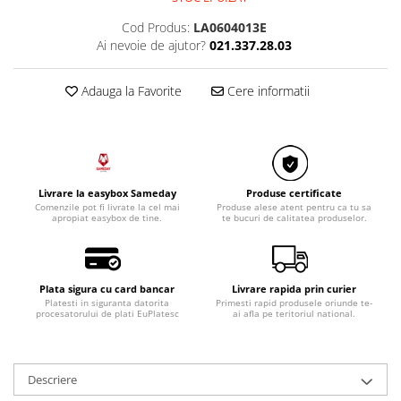
Razatoare electrice
Cod Produs:
LA0604013E
Roboti de bucatarie
Ai nevoie de ajutor?
021.337.28.03
Sandwich-makere
Ingrijire locuinta
Adauga la Favorite
Cere informatii
Aparate de curatat cu abur
Aspiratoare
Fiare, statii & aparate de calcat cu
abur
Tehnica de birou
Livrare la easybox Sameday
Produse certificate
Comenzile pot fi livrate la cel mai
Produse alese atent pentru ca tu sa
apropiat easybox de tine.
te bucuri de calitatea produselor.
Laminatoare si accesorii
Plata sigura cu card bancar
Livrare rapida prin curier
Platesti in siguranta datorita
Primesti rapid produsele oriunde te-
procesatorului de plati EuPlatesc
ai afla pe teritoriul national.
Descriere