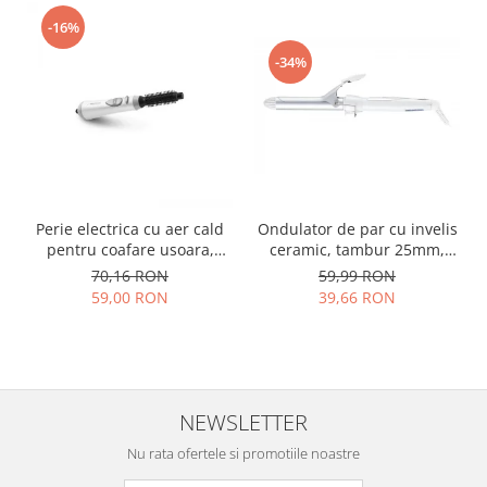
-16%
-34%
Perie electrica cu aer cald
Ondulator de par cu invelis
pentru coafare usoara,
ceramic, tambur 25mm,
alba, 3 niveluri de
incalzire rapida pentru
70,16 RON
59,99 RON
ventilatie, alba
bucle luxuriante, alb
59,00 RON
39,66 RON
NEWSLETTER
Nu rata ofertele si promotiile noastre