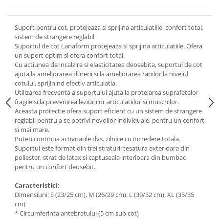
Suport pentru cot, protejeaza si sprijina articulatiile, confort total,
sistem de strangere reglabil
Suportul de cot Lanaform protejeaza si sprijina articulatiile. Ofera
un suport optim si ofera confort total.
Cu actiunea de incalzire si elasticitatea deosebita, suportul de cot
ajuta la ameliorarea durerii si la ameliorarea ranilor la nivelul
cotului, sprijinind efectiv articulatia.
Utilizarea frecventa a suportului ajuta la protejarea suprafetelor
fragile si la prevenirea leziunilor articulatiilor si muschilor.
Aceasta protectie ofera suport eficient cu un sistem de strangere
reglabil pentru a se potrivi nevoilor individuale, pentru un confort
si mai mare.
Puteti continua activitatile dvs. zilnice cu incredere totala.
Suportul este format din trei straturi: tesatura exterioara din
poliester, strat de latex si captuseala interioara din bumbac
pentru un confort deosebit.
Caracteristici:
Dimensiuni: S (23/25 cm), M (26/29 cm), L (30/32 cm), XL (35/35
cm)
* Circumferinta antebratului (5 cm sub cot)