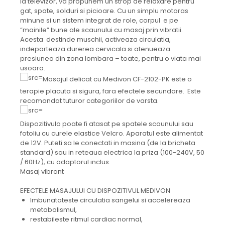
la televizor, va propunem un strop de relaxare pentru
gat, spate, solduri si picioare. Cu un simplu motoras
minune si un sistem integrat de role, corpul e pe
“mainile” bune ale scaunului cu masaj prin vibratii.
Acesta destinde muschii, activeaza circulatia,
indeparteaza durerea cervicala si atenueaza
presiunea din zona lombara – toate, pentru o viata mai
usoara.
Masajul delicat cu Medivon CF-2102-PK este o
terapie placuta si sigura, fara efectele secundare. Este
recomandat tuturor categoriilor de varsta.
Dispozitivulo poate fi atasat pe spatele scaunului sau
fotoliu cu curele elastice Velcro. Aparatul este alimentat
de 12V. Puteti sa le conectati in masina (de la bricheta
standard) sau in reteaua electrica la priza (100-240V, 50
/ 60Hz), cu adaptorul inclus.
Masaj vibrant
EFECTELE MASAJULUI CU DISPOZITIVUL MEDIVON
Imbunatateste circulatia sangelui si accelereaza
metabolismul,
restabileste ritmul cardiac normal,