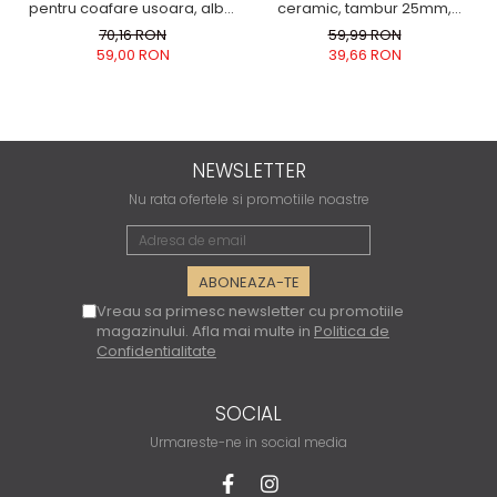
pentru coafare usoara, alba,
ceramic, tambur 25mm,
3 niveluri de ventilatie, alba
incalzire rapida pentru bucle
70,16 RON
59,99 RON
luxuriante, alb
59,00 RON
39,66 RON
NEWSLETTER
Nu rata ofertele si promotiile noastre
Vreau sa primesc newsletter cu promotiile
magazinului. Afla mai multe in
Politica de
Confidentialitate
SOCIAL
Urmareste-ne in social media