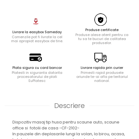
Ingrijire locuinta
Aparate de curatat cu abur
Aspiratoare
Fiare, statii & aparate de calcat cu
Produse certificate
Livrare la easybox Sameday
abur
Produse alese atent pentru ca
Comenzile pot fi livrate la cel
tu sa te bucuri de calitatea
mai apropiat easybox de tine.
Tehnica de birou
produselor.
Laminatoare si accesorii
Plata sigura cu card bancar
Livrare rapida prin curier
Platesti in siguranta datorita
Primesti rapid produsele
procesatorului de plati
oriunde te-ai afla pe teritoriul
EuPlatesc
national.
Descriere
Dispozitiv masaj tip husa pentru scaune auto, scaune
office si fotolii de casa -CF-2102-
In pauzele din deplasarile lungi la volan, la birou, acasa,