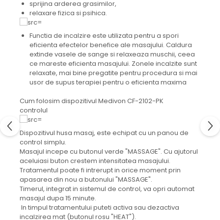
sprijina arderea grasimilor,
relaxare fizica si psihica.
Functia de incalzire este utilizata pentru a spori
eficienta efectelor benefice ale masajului. Caldura
extinde vasele de sange si relaxeaza muschii, ceea
ce mareste eficienta masajului. Zonele incalzite sunt
relaxate, mai bine pregatite pentru procedura si mai
usor de supus terapiei pentru o eficienta maxima
Cum folosim dispozitivul Medivon CF-2102-PK
controlul
Dispozitivul husa masaj, este echipat cu un panou de
control simplu.
Masajul incepe cu butonul verde "MASSAGE". Cu ajutorul
aceluiasi buton crestem intensitatea masajului.
Tratamentul poate fi intrerupt in orice moment prin
apasarea din nou a butonului "MASSAGE".
Timerul, integrat in sistemul de control, va opri automat
masajul dupa 15 minute.
In timpul tratamentului puteti activa sau dezactiva
incalzirea mat (butonul rosu "HEAT").