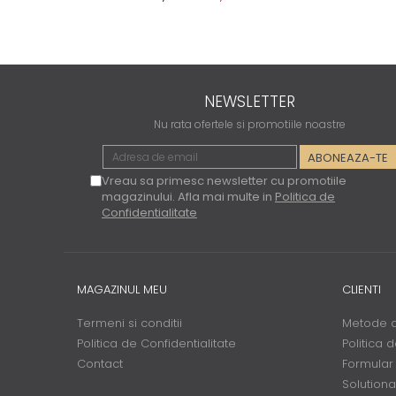
NEWSLETTER
Nu rata ofertele si promotiile noastre
Vreau sa primesc newsletter cu promotiile
magazinului. Afla mai multe in
Politica de
Confidentialitate
MAGAZINUL MEU
CLIENTI
Termeni si conditii
Metode d
Politica de Confidentialitate
Politica 
Contact
Formular
Solutionar