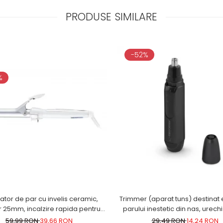
PRODUSE SIMILARE
-52%
%
tor de par cu invelis ceramic,
Trimmer (aparat tuns) destinat e
 25mm, incalzire rapida pentru
parului inestetic din nas, urechi
bucle luxuriante, alb
zona sprancenelor g
59,99 RON
39,66 RON
29,49 RON
14,24 RON