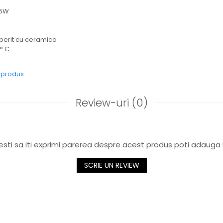
25W
erit cu ceramica
° C
e produs
Review-uri
(0)
sti sa iti exprimi parerea despre acest produs poti adauga 
SCRIE UN REVIEW