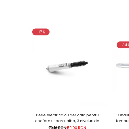
-16%
-34
Perie electrica cu aer cald pentru
Ondula
coafare usoara, alba, 3 niveluri de
tambur
ventilatie, alba
70,16 RON
59,00 RON