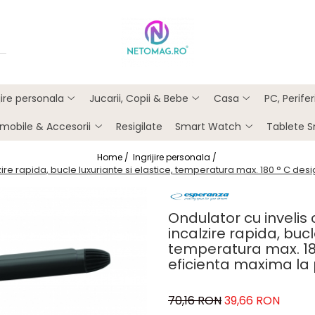
ijire personala
Jucarii, Copii & Bebe
Casa
PC, Perife
mobile & Accesorii
Resigilate
Smart Watch
Tablete 
Home /
Ingrijire personala /
ire rapida, bucle luxuriante si elastice, temperatura max. 180 ° C de
Ondulator cu inveli
incalzire rapida, bucl
temperatura max. 18
eficienta maxima la
70,16 RON
39,66 RON