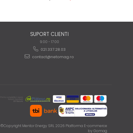
SUPORT CLIENTI
9:00 - 17:00
021.337.28.03
contact@netomag.ro
©Copyright Mentor Energy SRL 2026
Platforma E-commerce
by Gomag