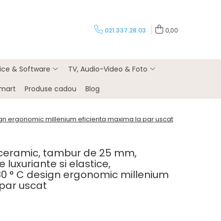
021.337.28.03
0,00
rice & Software
TV, Audio-Video & Foto
Smart
Produse cadou
Blog
sign ergonomic millenium eficienta maxima la par uscat
s ceramic, tambur de 25 mm,
e luxuriante si elastice,
0 ° C design ergonomic millenium
 par uscat