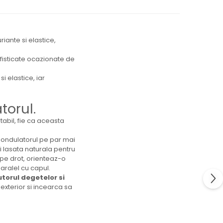
iante si elastice,
ofisticate ocazionate de
 elastice, iar
torul.
tabil, fie ca aceasta
ondulatorul pe par mai
i lasata naturala pentru
a pe drot, orienteaz-o
paralel cu capul.
utorul degetelor si
exterior si incearca sa