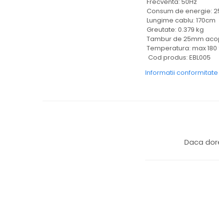
Frecventa: 50Hz
Consum de energie: 
Lungime cablu: 170cm
Greutate: 0.379 kg
Tambur de 25mm acop
Temperatura: max 180 
Cod produs: EBL005
Informatii conformitat
Daca dore