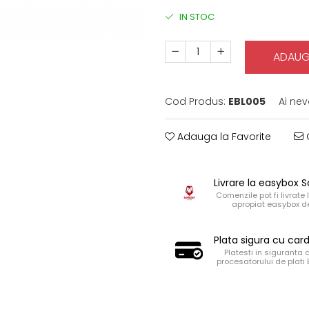
IN STOC
ADAUG
Cod Produs:
EBL005
Ai nev
Adauga la Favorite
C
Livrare la easybox
Comenzile pot fi livrate 
apropiat easybox de
Plata sigura cu car
Platesti in siguranta 
procesatorului de plati