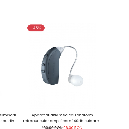
-46%
-37%
liminarii
Aparat auditiv medical Lanaform
Ondulato
 sau din
retroauricular amplificare 140db culoarea
tambur 10
ri petrol
gri
afro, 
180,00 RON
98,00 RON