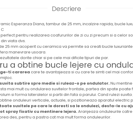
Descriere
ramic Esperanza Diana, tambur de 25 mm, incalzire rapida, bucle luxur
 C
perfect pentru realizarea coafururilor de zi cu zi precum si a celor s
din viata dvs.
 25 mm acoperit cu ceramica va permite sa creati bucle luxuriante si
ofera manevrare usoara.
zultatele dorite chiar si pe cele mai dificile tipuri de par.
ru a obtine bucle lejere cu ondula
lege-ti cararea
care te avantajeaza si cu care te simti cel mai confor
mijloc.
 suvita subtire spre medie si ruleaz-o pe ondulator.
Nu mentine 
ista mai mult cu ondularea suvitelor frontale, partea din spate poate f
olum si forma lateralelor si partii din fata a parului. Cand rulezi suvit
obtine onduleuri verticale, actuale, si pozitioneaza aparatul electric 
toate suvitele pe care le doresti sa le ondulezi, desfa-le cu aj
ot spray fixativ cu mentinere lejera.
Aranjeaza onduleurile catre 
prea des, pentru a pastra cat mai mult forma onduleurilor.