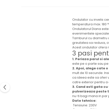
Ingrijire locuinta
Aparate de curatat cu abur
Aspiratoare
Ondulator cu invelis ce
Fiare, statii & aparate de calcat cu
temperatura max. 180 °
abur
Ondulatorul Diana este 
Tehnica de birou
evenimentele speciale 
Tamburul cu diametru de
Laminatoare si accesorii
greutatea sa redusa, 
Acest ondulator ofera re
3 pasi pent
1. Periaza parul si a
este pe o parte sau pe 
2. Apoi, alege cate o
mult de 10 secunde. Ins
ca ideea este sa oferi v
catre exterior pentru a 
3. Cand esti gata cu 
pulverizeaza peste t
nu-ti bagi mana in par 
Date tehnice:
Tensiune: 230V