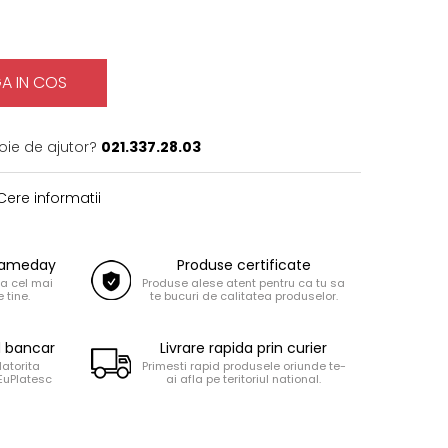
A IN COS
oie de ajutor?
021.337.28.03
ere informatii
 Sameday
Produse certificate
la cel mai
Produse alese atent pentru ca tu sa
 tine.
te bucuri de calitatea produselor.
d bancar
Livrare rapida prin curier
datorita
Primesti rapid produsele oriunde te-
 EuPlatesc
ai afla pe teritoriul national.