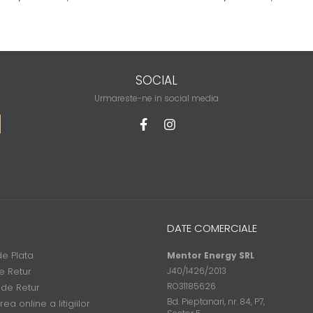
SOCIAL
Urmareste-ne in social media
DATE COMERCIALE
e Plata
Mentor Energy SRL
de Retur
J40/1426/2013
RO31185626
 de Retur
Bd. Pieptanari, nr. 84, P7,
ea online a litigiilor