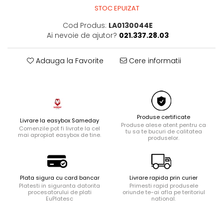
STOC EPUIZAT
Ingrijire locuinta
Aparate de curatat cu abur
Cod Produs:
LA0130044E
Ai nevoie de ajutor?
021.337.28.03
Aspiratoare
Fiare, statii & aparate de calcat cu
abur
Adauga la Favorite
Cere informatii
Tehnica de birou
Laminatoare si accesorii
Produse certificate
Livrare la easybox Sameday
Produse alese atent pentru ca
Comenzile pot fi livrate la cel
tu sa te bucuri de calitatea
mai apropiat easybox de tine.
produselor.
Plata sigura cu card bancar
Livrare rapida prin curier
Platesti in siguranta datorita
Primesti rapid produsele
procesatorului de plati
oriunde te-ai afla pe teritoriul
EuPlatesc
national.