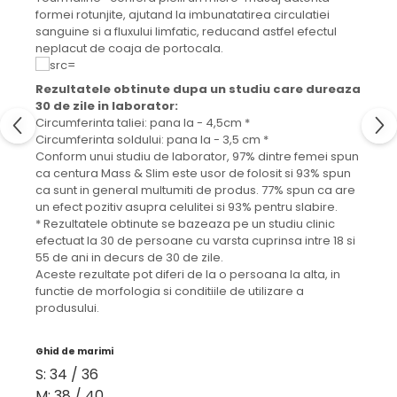
formei rotunjite, ajutand la imbunatatirea circulatiei
sanguine si a fluxului limfatic, reducand astfel efectul
neplacut de coaja de portocala.
Rezultatele obtinute dupa un studiu care dureaza
30 de zile in laborator:
Circumferinta taliei: pana la - 4,5cm *
Circumferinta soldului: pana la - 3,5 cm *
Conform unui studiu de laborator, 97% dintre femei spun
ca centura Mass & Slim este usor de folosit si 93% spun
ca sunt in general multumiti de produs. 77% spun ca are
un efect pozitiv asupra celulitei si 93% pentru slabire.
* Rezultatele obtinute se bazeaza pe un studiu clinic
efectuat la 30 de persoane cu varsta cuprinsa intre 18 si
55 de ani in decurs de 30 de zile.
Aceste rezultate pot diferi de la o persoana la alta, in
functie de morfologia si conditiile de utilizare a
produsului.
Ghid de marimi
S: 34 / 36
M: 38 / 40