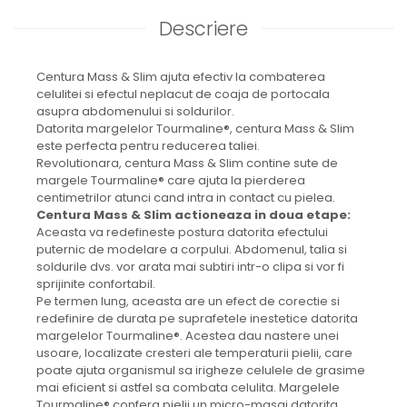
Descriere
Centura Mass & Slim ajuta efectiv la combaterea
celulitei si efectul neplacut de coaja de portocala
asupra abdomenului si soldurilor.
Datorita margelelor Tourmaline®, centura Mass & Slim
este perfecta pentru reducerea taliei.
Revolutionara, centura Mass & Slim contine sute de
margele Tourmaline® care ajuta la pierderea
centimetrilor atunci cand intra in contact cu pielea.
Centura Mass & Slim actioneaza in doua etape:
Aceasta va redefineste postura datorita efectului
puternic de modelare a corpului. Abdomenul, talia si
soldurile dvs. vor arata mai subtiri intr-o clipa si vor fi
sprijinite confortabil.
Pe termen lung, aceasta are un efect de corectie si
redefinire de durata pe suprafetele inestetice datorita
margelelor Tourmaline®. Acestea dau nastere unei
usoare, localizate cresteri ale temperaturii pielii, care
poate ajuta organismul sa irigheze celulele de grasime
mai eficient si astfel sa combata celulita. Margelele
Tourmaline® confera pielii un micro-masaj datorita