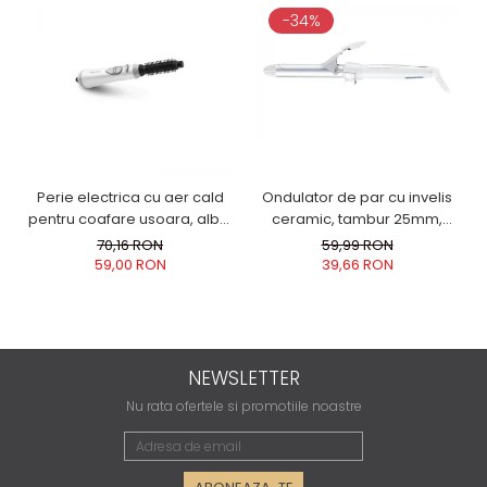
-34%
Perie electrica cu aer cald
Ondulator de par cu invelis
pentru coafare usoara, alba,
ceramic, tambur 25mm,
3 niveluri de ventilatie, alba
incalzire rapida pentru bucle
70,16 RON
59,99 RON
luxuriante, alb
59,00 RON
39,66 RON
NEWSLETTER
Nu rata ofertele si promotiile noastre