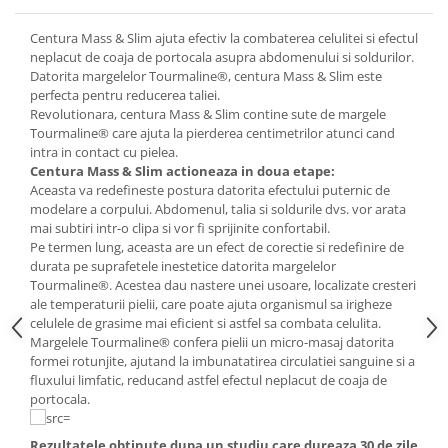
Centura Mass & Slim ajuta efectiv la combaterea celulitei si efectul
neplacut de coaja de portocala asupra abdomenului si soldurilor.
Datorita margelelor Tourmaline®, centura Mass & Slim este
perfecta pentru reducerea taliei.
Revolutionara, centura Mass & Slim contine sute de margele
Tourmaline® care ajuta la pierderea centimetrilor atunci cand
intra in contact cu pielea.
Centura Mass & Slim actioneaza in doua etape:
Aceasta va redefineste postura datorita efectului puternic de
modelare a corpului. Abdomenul, talia si soldurile dvs. vor arata
mai subtiri intr-o clipa si vor fi sprijinite confortabil.
Pe termen lung, aceasta are un efect de corectie si redefinire de
durata pe suprafetele inestetice datorita margelelor
Tourmaline®. Acestea dau nastere unei usoare, localizate cresteri
ale temperaturii pielii, care poate ajuta organismul sa irigheze
celulele de grasime mai eficient si astfel sa combata celulita.
Margelele Tourmaline® confera pielii un micro-masaj datorita
formei rotunjite, ajutand la imbunatatirea circulatiei sanguine si a
fluxului limfatic, reducand astfel efectul neplacut de coaja de
portocala.
Rezultatele obtinute dupa un studiu care dureaza 30 de zile