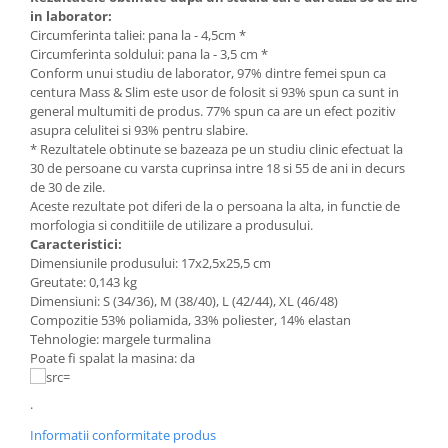
in laborator:
Circumferinta taliei: pana la - 4,5cm *
Circumferinta soldului: pana la - 3,5 cm *
Conform unui studiu de laborator, 97% dintre femei spun ca
centura Mass & Slim este usor de folosit si 93% spun ca sunt in
general multumiti de produs. 77% spun ca are un efect pozitiv
asupra celulitei si 93% pentru slabire.
* Rezultatele obtinute se bazeaza pe un studiu clinic efectuat la
30 de persoane cu varsta cuprinsa intre 18 si 55 de ani in decurs
de 30 de zile.
Aceste rezultate pot diferi de la o persoana la alta, in functie de
morfologia si conditiile de utilizare a produsului.
Caracteristici:
Dimensiunile produsului: 17x2,5x25,5 cm
Greutate: 0,143 kg
Dimensiuni: S (34/36), M (38/40), L (42/44), XL (46/48)
Compozitie 53% poliamida, 33% poliester, 14% elastan
Tehnologie: margele turmalina
Poate fi spalat la masina: da
.
Informatii conformitate produs