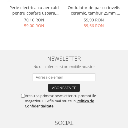
Perie electrica cu aer cald
Ondulator de par cu invelis
pentru coafare usoara,
ceramic, tambur 25mm,
alba, 3 niveluri de
incalzire rapida pentru
70,16 RON
59,99 RON
ventilatie, alba
bucle luxuriante, alb
59,00 RON
39,66 RON
NEWSLETTER
Nu rata ofertele si promotiile noastre
Vreau sa primesc newsletter cu promotiile
magazinului. Afla mai multe in
Politica de
Confidentialitate
SOCIAL