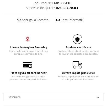
Razatoare electrice
Cod Produs:
LA0130041E
Ai nevoie de ajutor?
021.337.28.03
Roboti de bucatarie
Sandwich-makere
Adauga la Favorite
Cere informatii
Ingrijire locuinta
Aparate de curatat cu abur
Aspiratoare
Fiare, statii & aparate de calcat cu
abur
Livrare la easybox Sameday
Produse certificate
Comenzile pot fi livrate la cel mai
Produse alese atent pentru ca tu sa
Tehnica de birou
apropiat easybox de tine.
te bucuri de calitatea produselor.
Laminatoare si accesorii
Plata sigura cu card bancar
Livrare rapida prin curier
Platesti in siguranta datorita
Primesti rapid produsele oriunde te-
procesatorului de plati EuPlatesc
ai afla pe teritoriul national.
Descriere