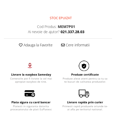
STOC EPUIZAT
Cod Produs:
MEM7P01
Ai nevoie de ajutor?
021.337.28.03
Adauga la Favorite
Cere informatii
Livrare la easybox Sameday
Produse certificate
Comenzile pot fi livrate la cel mai
Produse alese atent pentru ca tu sa
apropiat easybox de tine.
te bucuri de calitatea produselor.
Plata sigura cu card bancar
Livrare rapida prin curier
Platesti in siguranta datorita
Primesti rapid produsele oriunde te-
procesatorului de plati EuPlatesc
ai afla pe teritoriul national.