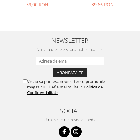
ventilatie, alba
bucle luxuriante, alb
59,00 RON
39,66 RON
NEWSLETTER
Nu rata ofertele si promotiile noastre
Vreau sa primesc newsletter cu promotiile
magazinului. Afla mai multe in
Politica de
Confidentialitate
SOCIAL
Urmareste-ne in social media