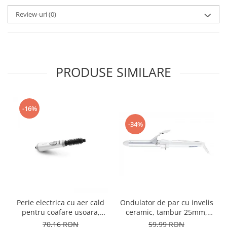
Review-uri
(0)
PRODUSE SIMILARE
-16%
-34%
Perie electrica cu aer cald
Ondulator de par cu invelis
pentru coafare usoara,
ceramic, tambur 25mm,
alba, 3 niveluri de
incalzire rapida pentru
70,16 RON
59,99 RON