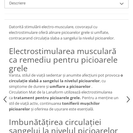
Descriere
Datorită stimulării electro-musculare, covorașul cu
electrostimulare oferă alinare picioarelor grele si umflate,
contracarand circulația slaba a sangelui la nivelul picioarelor.
Electrostimularea musculară
ca remediu pentru picioarele
grele
Varsta, stilul de viață sedentar și anumite afecțiuni pot provoca
o
circulație slabă a sangelui la nivelul picioarelor
, cu
simptome de durere și
umflare a picioarelor
.
Circulation Mat de la Lanaform utilizează electrostimularea
ca
tratament pentru picioarele grele.
Pentru a menține un
stil de viață activ, continuarea
tonifierii mușchilor
picioarelor
și oferirea de ușurare este esențială.
Imbunătățirea circulației
sangelui la nivelul picioarelor