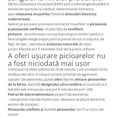
Electro stimularea musculară (EMS) este o tehnologie dovedită in
domeniile sportului și medical, determinand contracția,
apoi
relaxarea mușchilor
folosind
stimulări electrice
nedureroase
.
Aplicat pe picioare, provoacă contracția mușchilor la
picioarele
și picioarele umflate.
In plus fata de
tonifiere
picioare
, ea actioneaza ca o pompa asupra venelor pentru a
face sangele merge inapoi pană la partea de sus a corpului, de
fapt, de fapt , reproduce
acțiunea naturală
de mers
pe jos! Efectele pot fi resimțite chiar de la prima utilizare.
A oferi ușurare picioarelor nu
a fost niciodată mai ușor
Covorașul vă oferă ședințe de 25 de minute, care urmează să fie
desfășurate zilnic in timpul oricărei activități de agrement
așezate. De asemenea, puteți
oferi
discret
alinare picioarelor
de la birou
, datorită
designului
ultra-subțire
al covorului și a
bateriei sale minuscule care pot fi reincărcate prin USB.
Pad-ul de electrostimulare
poate fi de asemenea
, transportat oriunde foarte usor, deoarece se pliază devenind
extrem de compact.
Picioarele umflate și
durerile
picioarelor
vor fi un lucru din
trecut!