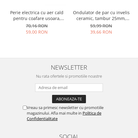
Perie electrica cu aer cald
Ondulator de par cu invelis
pentru coafare usoara,
ceramic, tambur 25mm,
alba, 3 niveluri de
incalzire rapida pentru
70,16 RON
59,99 RON
ventilatie, alba
bucle luxuriante, alb
59,00 RON
39,66 RON
NEWSLETTER
Nu rata ofertele si promotiile noastre
Vreau sa primesc newsletter cu promotiile
magazinului. Afla mai multe in
Politica de
Confidentialitate
SOCIAL