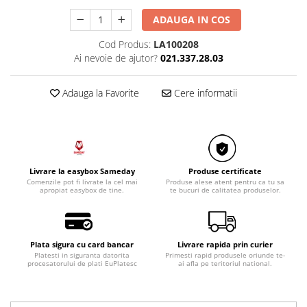
Razatoare electrice
ADAUGA IN COS
Roboti de bucatarie
Sandwich-makere
Cod Produs:
LA100208
Ai nevoie de ajutor?
021.337.28.03
Ingrijire locuinta
Aparate de curatat cu abur
Adauga la Favorite
Cere informatii
Aspiratoare
Fiare, statii & aparate de calcat cu
abur
Tehnica de birou
Laminatoare si accesorii
Livrare la easybox Sameday
Produse certificate
Comenzile pot fi livrate la cel mai
Produse alese atent pentru ca tu sa
apropiat easybox de tine.
te bucuri de calitatea produselor.
Plata sigura cu card bancar
Livrare rapida prin curier
Platesti in siguranta datorita
Primesti rapid produsele oriunde te-
procesatorului de plati EuPlatesc
ai afla pe teritoriul national.