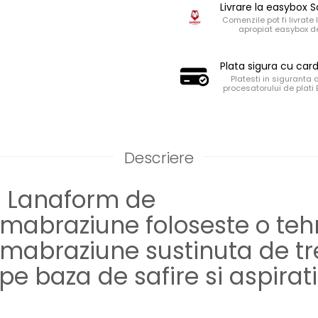
Livrare la easybox
Comenzile pot fi livrate 
apropiat easybox de
Plata sigura cu car
Platesti in siguranta 
procesatorului de plati
Descriere
 Lanaform de
mabraziune foloseste o teh
mabraziune sustinuta de tr
pe baza de safire si aspirat