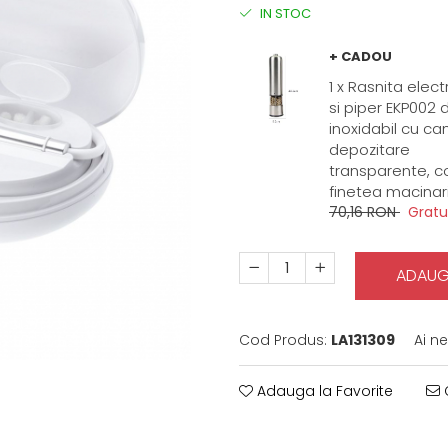
IN STOC
+ CADOU
1 x Rasnita elect
si piper EKP002 d
inoxidabil cu c
depozitare
transparente, c
finetea macinari
70,16 RON
Gratu
ADAUG
Cod Produs:
LA131309
Ai n
Adauga la Favorite
C