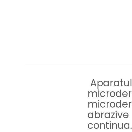
Ingrijire locuinta
Aparate de curatat cu abur
Aspiratoare
Fiare, statii & aparate de calcat cu
abur
Tehnica de birou
Laminatoare si accesorii
Aparatul
microder
microder
abrazive 
continua.