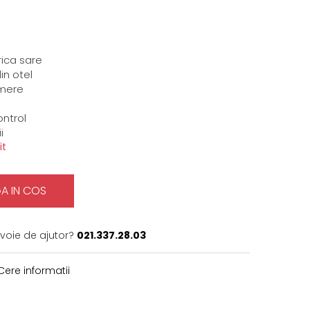
rica sare
in otel
amere
ontrol
i
it
A IN COS
evoie de ajutor?
021.337.28.03
ere informatii