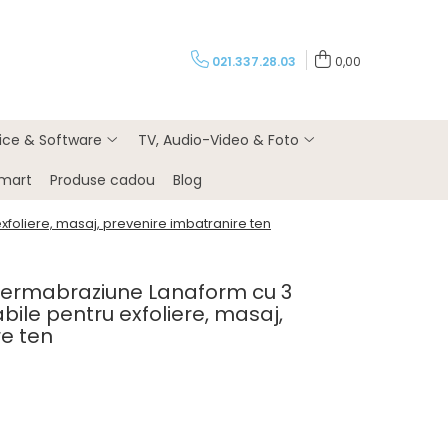
021.337.28.03
0,00
rice & Software
TV, Audio-Video & Foto
Smart
Produse cadou
Blog
foliere, masaj, prevenire imbatranire ten
dermabraziune Lanaform cu 3
ile pentru exfoliere, masaj,
re ten