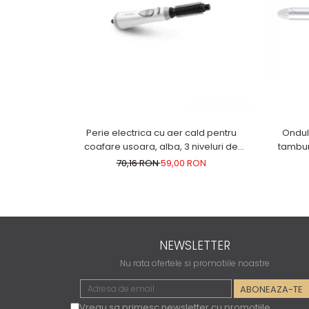
Perie electrica cu aer cald pentru
Ondula
coafare usoara, alba, 3 niveluri de
tambur
ventilatie, alba
70,16 RON
59,00 RON
NEWSLETTER
Nu rata ofertele si promotiile noastre
Vreau sa primesc newsletter cu promotiile