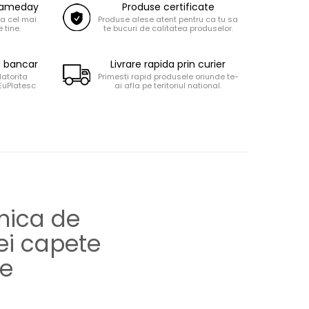
 Sameday
Produse certificate
la cel mai
Produse alese atent pentru ca tu sa
 tine.
te bucuri de calitatea produselor.
d bancar
Livrare rapida prin curier
datorita
Primesti rapid produsele oriunde te-
 EuPlatesc
ai afla pe teritoriul national.
nica de
ei capete
ie