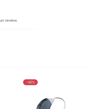
un review.
-46%