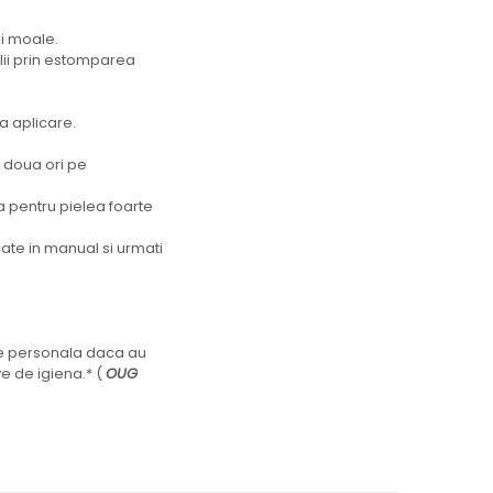
i moale.
elii prin estomparea
a aplicare.
 doua ori pe
a pentru pielea foarte
cate in manual si urmati
ire personala daca au
ve de igiena.* (
OUG