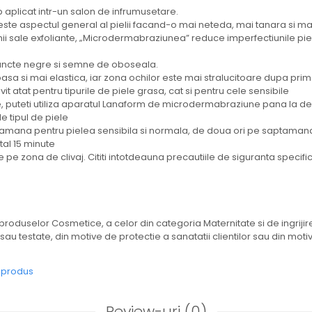
aplicat intr-un salon de infrumusetare.
ste aspectul general al pielii facand-o mai neteda, mai tanara si ma
unii sale exfoliante, „Microdermabraziunea” reduce imperfectiunile pi
 puncte negre si semne de oboseala.
sa si mai elastica, iar zona ochilor este mai stralucitoare dupa prim
it atat pentru tipurile de piele grasa, cat si pentru cele sensibile
e, puteti utiliza aparatul Lanaform de microdermabraziune pana la de
e tipul de piele
aptamana pentru pielea sensibila si normala, de doua ori pe saptaman
tal 15 minute
te pe zona de clivaj. Cititi intotdeauna precautiile de siguranta specifi
produselor Cosmetice, a celor din categoria Maternitate si de ingrij
te sau testate, din motive de protectie a sanatatii clientilor sau din moti
e produs
Review-uri
(0)