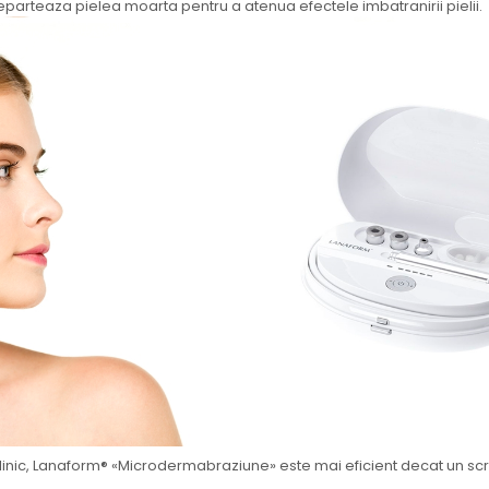
departeaza pielea moarta pentru a atenua efectele imbatranirii pielii.
inic, Lanaform® «Microdermabraziune» este mai eficient decat un scr