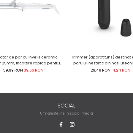
tor de par cu invelis ceramic,
Trimmer (aparat tuns) destinat e
 25mm, incalzire rapida pentru
parului inestetic din nas, urechi
bucle luxuriante, alb
zona sprancenelor g
59,99 RON
39,66 RON
29,49 RON
14,24 RON
SOCIAL
Urmareste-ne in social media