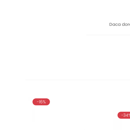
Daca dore
-16%
-34