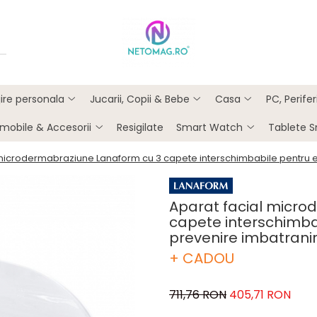
ijire personala
Jucarii, Copii & Bebe
Casa
PC, Perife
mobile & Accesorii
Resigilate
Smart Watch
Tablete 
microdermabraziune Lanaform cu 3 capete interschimbabile pentru ex
Aparat facial micro
capete interschimbab
prevenire imbatrani
+ CADOU
711,76 RON
405,71 RON