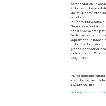
comparabil cu un scrub 
Actiunea sa imbunatate
Mai mult, datorita acti
ridurilor si
linii, pete intunecate,
Pielea pare mai sanatoa
Acest produs este potriv
Pentru rezultate optim
saptamana, in functie d
(utilizati o data pe s
grasa), petrecand in to
pe fata si gat si 5 minu
diagramele.
*Nu se accepta returul 
fost utilizate, desigila
34/2014 Art. 16
)
Informatii conformitat