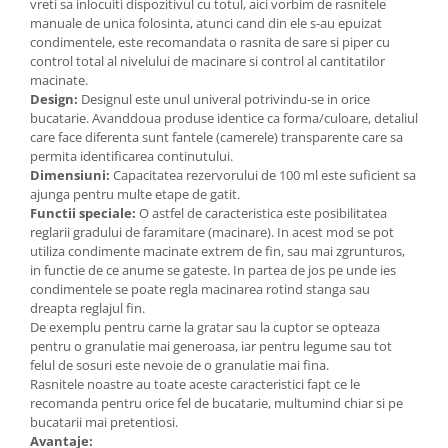
vreti sa inlocuiti dispozitivul cu totul, aici vorbim de rasnitele
manuale de unica folosinta, atunci cand din ele s-au epuizat
condimentele, este recomandata o rasnita de sare si piper cu
control total al nivelului de macinare si control al cantitatilor
macinate.
Design:
Designul este unul univeral potrivindu-se in orice
bucatarie. Avanddoua produse identice ca forma/culoare, detaliul
care face diferenta sunt fantele (camerele) transparente care sa
permita identificarea continutului.
Dimensiuni:
Capacitatea rezervorului de 100 ml este suficient sa
ajunga pentru multe etape de gatit.
Functii speciale:
O astfel de caracteristica este posibilitatea
reglarii gradului de faramitare (macinare). In acest mod se pot
utiliza condimente macinate extrem de fin, sau mai zgrunturos,
in functie de ce anume se gateste. In partea de jos pe unde ies
condimentele se poate regla macinarea rotind stanga sau
dreapta reglajul fin.
De exemplu pentru carne la gratar sau la cuptor se opteaza
pentru o granulatie mai generoasa, iar pentru legume sau tot
felul de sosuri este nevoie de o granulatie mai fina.
Rasnitele noastre au toate aceste caracteristici fapt ce le
recomanda pentru orice fel de bucatarie, multumind chiar si pe
bucatarii mai pretentiosi.
Avantaje: