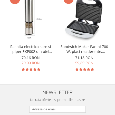
Rasnita electrica sare si
Sandwich Maker Panini 700
piper EKP002 din otel
W, placi neaderente,
inoxidabil cu camere
indicator LED culoare alba
70,16 RON
71,18 RON
depozitare transparente,
29,00 RON
59,89 RON
control finetea macinarii
NEWSLETTER
Nu rata ofertele si promotiile noastre