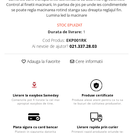
Razatoare electrice
Control al finetii macinarii, In partea de jos pe unde ies condimentele
se poate regla macinarea rotind stanga sau dreapta reglajul fin.
Roboti de bucatarie
Lumina led la macinare
Sandwich-makere
STOC EPUIZAT
Ingrijire locuinta
Durata de livrare:
1
Aparate de curatat cu abur
Cod Produs:
EKP001RK
Aspiratoare
Ai nevoie de ajutor?
021.337.28.03
Fiare, statii & aparate de calcat cu
abur
Adauga la Favorite
Cere informatii
Tehnica de birou
Laminatoare si accesorii
Livrare la easybox Sameday
Produse certificate
Comenzile pot fi livrate la cel mai
Produse alese atent pentru ca tu sa
apropiat easybox de tine.
te bucuri de calitatea produselor.
Plata sigura cu card bancar
Livrare rapida prin curier
Platesti in siguranta datorita
Primesti rapid produsele oriunde te-