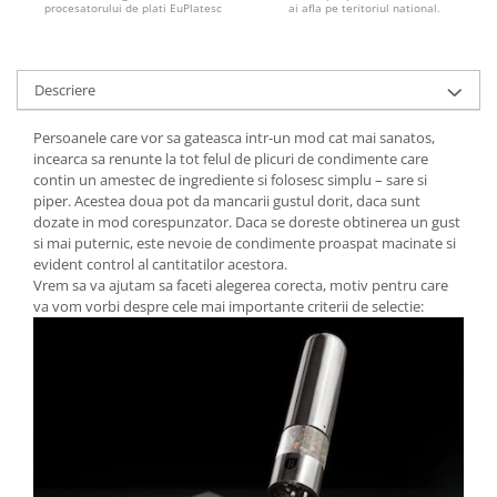
procesatorului de plati EuPlatesc
ai afla pe teritoriul national.
Descriere
Persoanele care vor sa gateasca intr-un mod cat mai sanatos,
incearca sa renunte la tot felul de plicuri de condimente care
contin un amestec de ingrediente si folosesc simplu – sare si
piper. Acestea doua pot da mancarii gustul dorit, daca sunt
dozate in mod corespunzator. Daca se doreste obtinerea un gust
si mai puternic, este nevoie de condimente proaspat macinate si
evident control al cantitatilor acestora.
Vrem sa va ajutam sa faceti alegerea corecta, motiv pentru care
va vom vorbi despre cele mai importante criterii de selectie: