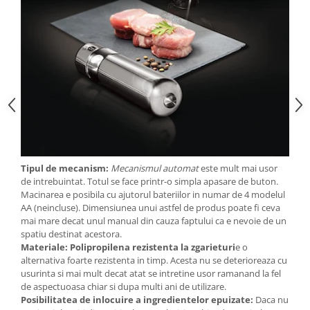
Tipul de mecanism:
Mecanismul automat
este mult mai usor
de intrebuintat. Totul se face printr-o simpla apasare de buton.
Macinarea e posibila cu ajutorul bateriilor in numar de 4 modelul
AA (neincluse). Dimensiunea unui astfel de produs poate fi ceva
mai mare decat unul manual din cauza faptului ca e nevoie de un
spatiu destinat acestora.
Materiale: Polipropilena rezistenta la zgarieturi
e o
alternativa foarte rezistenta in timp. Acesta nu se deterioreaza cu
usurinta si mai mult decat atat se intretine usor ramanand la fel
de aspectuoasa chiar si dupa multi ani de utilizare.
Posibilitatea de inlocuire a ingredientelor epuizate:
Daca nu