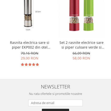
Rasnita electrica sare si
Set 2 rasnite electrice sare
piper EKP002 din otel
si piper culoare verde si
inoxidabil cu camere
rosu EKP001VR
70,16 RON
66,09 RON
depozitare transparente,
29,00 RON
58,00 RON
control finetea macinarii
NEWSLETTER
Nu rata ofertele si promotiile noastre