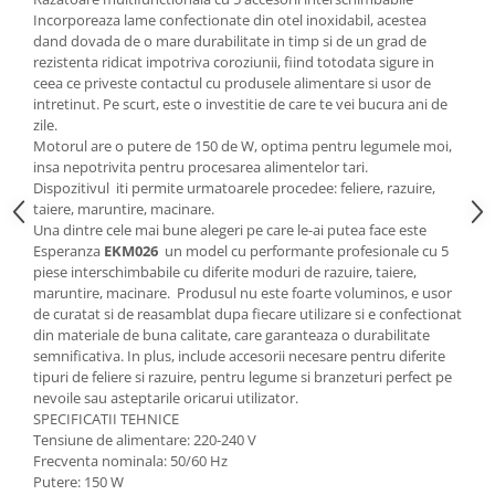
Incorporeaza lame confectionate din otel inoxidabil, acestea
dand dovada de o mare durabilitate in timp si de un grad de
rezistenta ridicat impotriva coroziunii, fiind totodata sigure in
ceea ce priveste contactul cu produsele alimentare si usor de
intretinut. Pe scurt, este o investitie de care te vei bucura ani de
zile.
Motorul are o putere de 150 de W, optima pentru legumele moi,
insa nepotrivita pentru procesarea alimentelor tari.
Dispozitivul iti permite urmatoarele procedee: feliere, razuire,
taiere, maruntire, macinare.
Una dintre cele mai bune alegeri pe care le-ai putea face este
Esperanza
EKM026
un model cu performante profesionale cu 5
piese interschimbabile cu diferite moduri de razuire, taiere,
maruntire, macinare. Produsul nu este foarte voluminos, e usor
de curatat si de reasamblat dupa fiecare utilizare si e confectionat
din materiale de buna calitate, care garanteaza o durabilitate
semnificativa. In plus, include accesorii necesare pentru diferite
tipuri de feliere si razuire, pentru legume si branzeturi perfect pe
nevoile sau asteptarile oricarui utilizator.
SPECIFICATII TEHNICE
Tensiune de alimentare: 220-240 V
Frecventa nominala: 50/60 Hz
Putere: 150 W