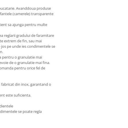
e bucatarie. Avanddoua produse
t fantele (camerele) transparente
cient sa ajunga pentru multe
tea reglarii gradului de faramitare
te extrem de fin, sau mai
e jos pe unde ies condimentele se
n.
a pentru o granulatie mai
evoie de o granulatie mai fina.
ecomanda pentru orice fel de
si fabricat din inox, garantand o
ent este suficienta.
dientele
ondimentele se poate regla