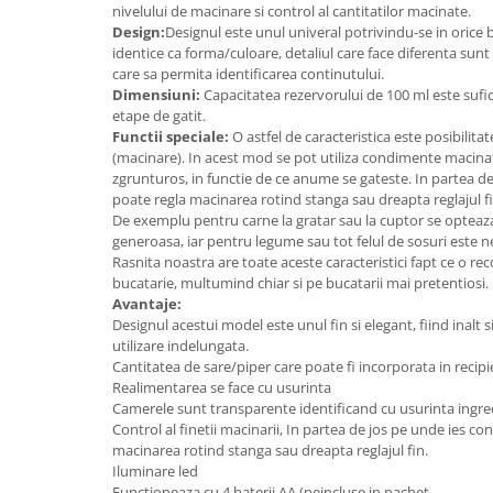
nivelului de macinare si control al cantitatilor macinate.
Design:
Designul este unul univeral potrivindu-se in oric
identice ca forma/culoare, detaliul care face diferenta sun
care sa permita identificarea continutului.
Dimensiuni:
Capacitatea rezervorului de 100 ml este sufi
etape de gatit.
Functii speciale:
O astfel de caracteristica este posibilita
(macinare). In acest mod se pot utiliza condimente macina
zgrunturos, in functie de ce anume se gateste. In partea d
poate regla macinarea rotind stanga sau dreapta reglajul fi
De exemplu pentru carne la gratar sau la cuptor se opteaz
generoasa, iar pentru legume sau tot felul de sosuri este n
Rasnita noastra are toate aceste caracteristici fapt ce o r
bucatarie, multumind chiar si pe bucatarii mai pretentiosi.
Avantaje:
Designul acestui model este unul fin si elegant, fiind inalt 
utilizare indelungata.
Cantitatea de sare/piper care poate fi incorporata in recipi
Realimentarea se face cu usurinta
Camerele sunt transparente identificand cu usurinta ingre
Control al finetii macinarii, In partea de jos pe unde ies c
macinarea rotind stanga sau dreapta reglajul fin.
Iluminare led
Functioneaza cu 4 baterii AA (neincluse in pachet