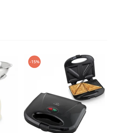
-15%
-48%