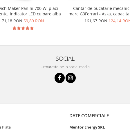
Cantar de bucatarie mecanic
ich Maker Panini 700 W, placi
mare G3Ferrari - Aska, capacita
nte, indicator LED culoare alba
kg, diviziune 25g, functie tara 
161,67 RON
124,14 RO
71,18 RON
59,89 RON
design retro, alb
SOCIAL
Urmareste-ne in social media
DATE COMERCIALE
 Plata
Mentor Energy SRL