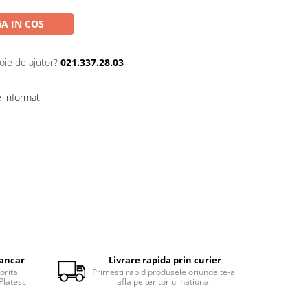
A IN COS
oie de ajutor?
021.337.28.03
informatii
bancar
Livrare rapida prin curier
orita
Primesti rapid produsele oriunde te-ai
Platesc
afla pe teritoriul national.