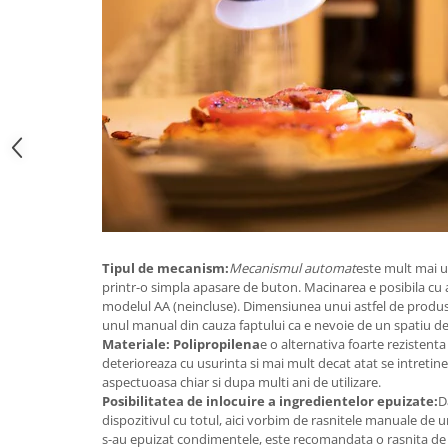
Tipul de mecanism:
Mecanismul automat
este mult mai u
printr-o simpla apasare de buton. Macinarea e posibila cu a
modelul AA (neincluse). Dimensiunea unui astfel de produs
unul manual din cauza faptului ca e nevoie de un spatiu de
Materiale: Polipropilena
e o alternativa foarte rezistenta
deterioreaza cu usurinta si mai mult decat atat se intretin
aspectuoasa chiar si dupa multi ani de utilizare.
Posibilitatea de inlocuire a ingredientelor epuizate:
D
dispozitivul cu totul, aici vorbim de rasnitele manuale de u
s-au epuizat condimentele, este recomandata o rasnita de sa