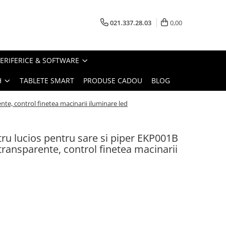
021.337.28.03
0,00
PERIFERICE & SOFTWARE
H
TABLETE SMART
PRODUSE CADOU
BLOG
nte, control finetea macinarii iluminare led
tru lucios pentru sare si piper EKP001B
ransparente, control finetea macinarii