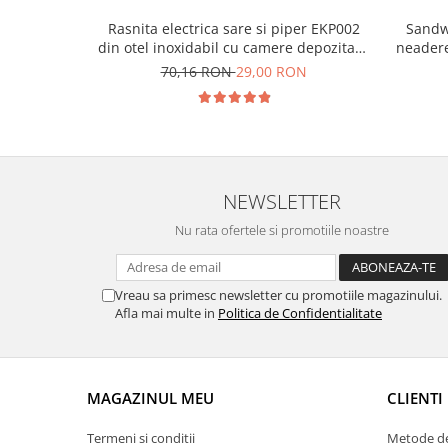
Rasnita electrica sare si piper EKP002
Sandw
din otel inoxidabil cu camere depozitare
neadere
transparente, control finetea macinarii
70,16 RON
29,00 RON
NEWSLETTER
Nu rata ofertele si promotiile noastre
Vreau sa primesc newsletter cu promotiile magazinului.
Afla mai multe in
Politica de Confidentialitate
MAGAZINUL MEU
CLIENTI
Termeni si conditii
Metode de