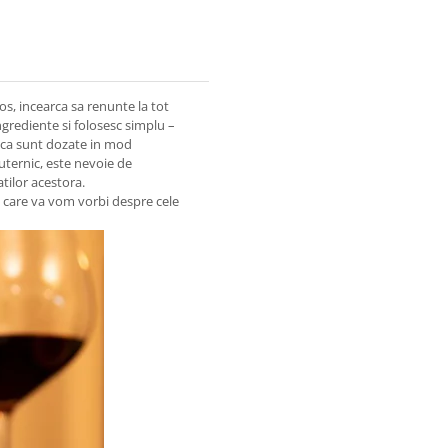
s, incearca sa renunte la tot
grediente si folosesc simplu –
daca sunt dozate in mod
uternic, este nevoie de
tilor acestora.
u care va vom vorbi despre cele