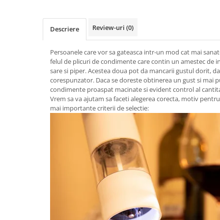
Razatoare electrice
Roboti de bucatarie
Review-uri
(0)
Descriere
Sandwich-makere
Ingrijire locuinta
Persoanele care vor sa gateasca intr-un mod cat mai sanato
Aparate de curatat cu abur
felul de plicuri de condimente care contin un amestec de in
Aspiratoare
sare si piper. Acestea doua pot da mancarii gustul dorit, 
corespunzator. Daca se doreste obtinerea un gust si mai p
Fiare, statii & aparate de calcat cu
condimente proaspat macinate si evident control al cantita
abur
Vrem sa va ajutam sa faceti alegerea corecta, motiv pentr
Tehnica de birou
mai importante criterii de selectie:
Laminatoare si accesorii