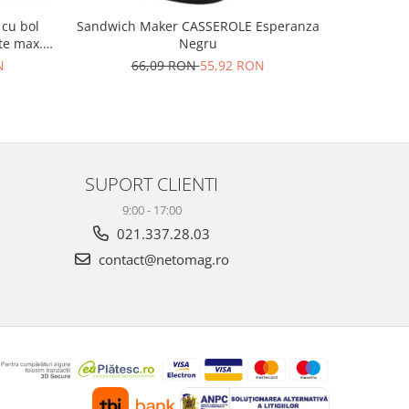
 cu bol
Sandwich Maker CASSEROLE Esperanza
Set ras
te max. 5
Negru
EKP002S d
si zero,
depozitare
N
66,09 RON
55,92 RON
1
SUPORT CLIENTI
9:00 - 17:00
021.337.28.03
contact@netomag.ro