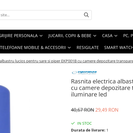
GRIJIRE PERSONALA
JUCARII, COPII & BEBE
CASA
PC, 
TELEFOANE MOBILE & ACCESORII
RESIGILATE
SMART WATC
 albastru lucios pentru sare si piper EKP001B cu camere depozitare transpare
Rasnita electrica albas
cu camere depozitare t
iluminare led
40,67 RON
29,49 RON
IN STOC
Durata de livrare:
1