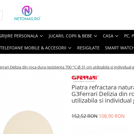
GRIJIRE PERSONALA
JUCARII, COPII & BEBE
CASA
PC, 
TELEFOANE MOBILE & ACCESORII
RESIGILATE
SMART WATC
rari Delizia din roca dura rezistenta 700 °C Ø 31 cm utilizabila si individual
Piatra refractara natu
G3Ferrari Delizia din 
utilizabila si individu
152,52 RON
108,90 RON