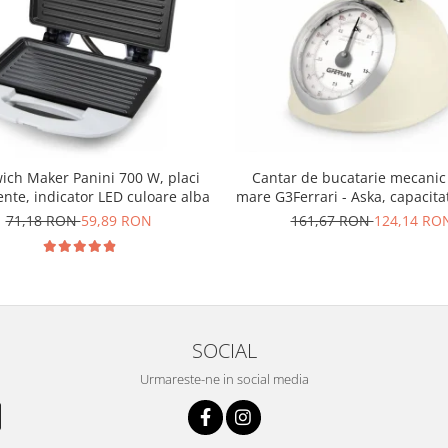
Cantar de bucatarie mecanic
ich Maker Panini 700 W, placi
mare G3Ferrari - Aska, capacita
nte, indicator LED culoare alba
kg, diviziune 25g, functie tara 
161,67 RON
124,14 RO
71,18 RON
59,89 RON
design retro, alb
SOCIAL
Urmareste-ne in social media