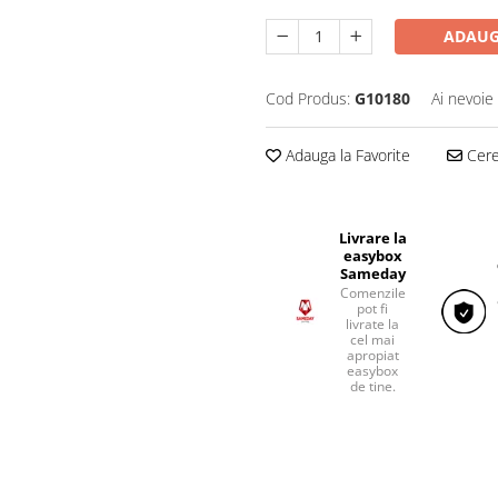
ADAUG
Cod Produs:
G10180
Ai nevoie
Adauga la Favorite
Cere 
Livrare la
easybox
Sameday
Comenzile
pot fi
livrate la
cel mai
apropiat
easybox
de tine.