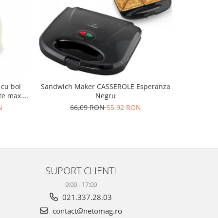
-48%
 cu bol
Sandwich Maker CASSEROLE Esperanza
Set ras
te max. 5
Negru
EKP002S d
si zero,
depozitare
N
66,09 RON
55,92 RON
1
SUPORT CLIENTI
9:00 - 17:00
021.337.28.03
contact@netomag.ro