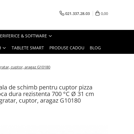
021.337.28.03
0,00
PERIFERICE & SOFTWARE
H
TABLETE SMART
PRODUSE CADOU
BLOG
 gratar, cuptor, aragaz G10180
rala de schimb pentru cuptor pizza
roca dura rezistenta 700 °C Ø 31 cm
al gratar, cuptor, aragaz G10180