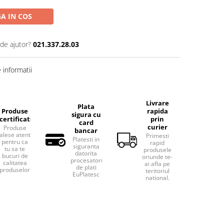
A IN COS
 de ajutor?
021.337.28.03
informatii
Livrare
Plata
Produse
rapida
sigura cu
certificate
prin
card
curier
Produse
bancar
alese atent
Primesti
Platesti in
pentru ca
rapid
siguranta
tu sa te
produsele
datorita
bucuri de
oriunde te-
procesatorului
calitatea
ai afla pe
de plati
produselor.
teritoriul
EuPlatesc
national.