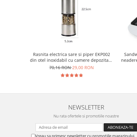
Rasnita electrica sare si piper EKP002
Sandw
din otel inoxidabil cu camere depozitare
neadere
transparente, control finetea macinarii
70,16 RON
29,00 RON
NEWSLETTER
Nu rata ofertele si promotiile noastre
Vreau sa primesc newsletter cu promotiile magazinului.