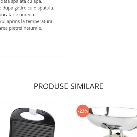
odata spalata cu apa.
e dupa gatire cu o spatula.
 bucatarie umeda.
orul aprins la temperatura
rea pietrei naturale.
PRODUSE SIMILARE
-23%