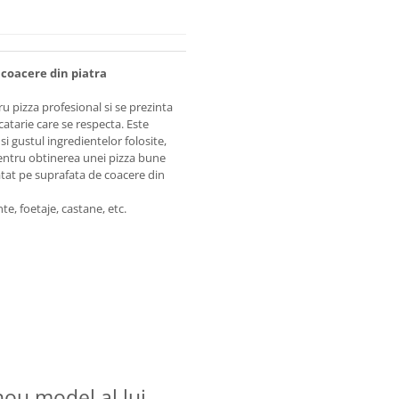
 coacere din piatra
u pizza profesional si se prezinta
catarie care se respecta. Este
i gustul ingredientelor folosite,
pentru obtinerea unei pizza bune
atat pe suprafata de coacere din
te, foetaje, castane, etc.
 nou model al lui