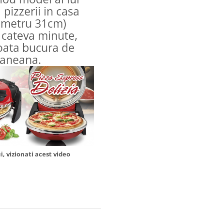
pizzerii in casa
iametru 31cm)
 cateva minute,
poata bucura de
raneana.
, vizionati acest video