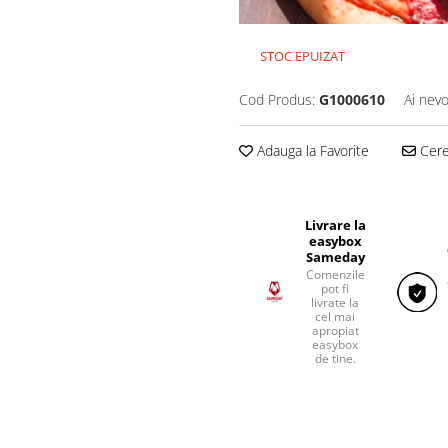
STOC EPUIZAT
Cod Produs:
G1000610
Ai nevo
Adauga la Favorite
Cere 
Livrare la
easybox
Sameday
Comenzile
pot fi
livrate la
cel mai
apropiat
easybox
de tine.