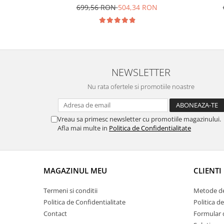
din piatra refractara, termoregulator
piatra 
699,56 RON
504,34 RON
pana la 400° C si timer
la 400° 
NEWSLETTER
Nu rata ofertele si promotiile noastre
Vreau sa primesc newsletter cu promotiile magazinului.
Afla mai multe in
Politica de Confidentialitate
MAGAZINUL MEU
CLIENTI
Termeni si conditii
Metode de
Politica de Confidentialitate
Politica d
Contact
Formular 