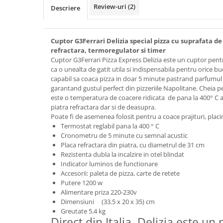
Review-uri
(2)
Descriere
Cuptor G3Ferrari Delizia special pizza cu suprafata de
refractara, termoregulator si timer
Cuptor G3Ferrari Pizza Express Delizia este un cuptor pentr
ca o unealta de gatit utila si indispensabila pentru orice bu
capabil sa coaca pizza in doar 5 minute pastrand parfumul s
garantand gustul perfect din pizzeriile Napolitane. Cheia 
este o temperatura de coacere ridicata de pana la 400
° C 
piatra refractara dar si de deasupra.
Poate fi de asemenea folosit pentru a coace prajituri, placin
Termostat reglabil pana la 400 ° C
Cronometru de 5 minute cu semnal acustic
Placa refractara din piatra, cu diametrul de 31 cm
Rezistenta dubla la incalzire in otel blindat
Indicator luminos de functionare
Accesorii: paleta de pizza, carte de retete
Putere 1200 w
Alimentare priza 220-230v
Dimensiuni (33.5 x 20 x 35) cm
Greutate 5.4 kg
Direct din Italia, Delizia este un