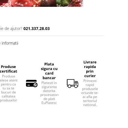
ie de ajutor?
021.337.28.03
informatii
Livrare
Plata
Produse
rapida
sigura cu
certificate
prin
card
curier
Produse
bancar
alese atent
Primesti
Platesti in
pentru ca
rapid
siguranta
tu sa te
produsele
datorita
bucuri de
oriunde te-
procesatorului
calitatea
ai afla pe
de plati
produselor.
teritoriul
EuPlatesc
national.