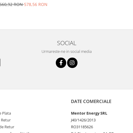
refractara, termoregulator pana
660,92 RON
578,56 RON
C si timer cu atentionare sonora
SOCIAL
Urmareste-ne in social media
DATE COMERCIALE
 Plata
Mentor Energy SRL
e Retur
J40/1426/2013
de Retur
RO31185626