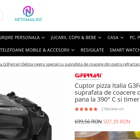
GRIJIRE PERSONALA
JUCARII, COPII & BEBE
CASA
PC, 
TELEFOANE MOBILE & ACCESORII
RESIGILATE
SMART WATC
ia G3Ferrari Delizia negru special cu suprafata de coacere din piatra refracta
Cuptor pizza Italia G3F
suprafata de coacere d
pana la 390° C si timer
2 Review-uri
699,56 RON
507,39 RON