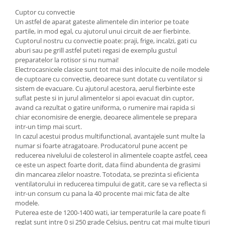
Cuptor cu convectie
Un astfel de aparat gateste alimentele din interior pe toate
partile, in mod egal, cu ajutorul unui circuit de aer fierbinte.
Cuptorul nostru cu convectie poate: praji, frige, incalzi, gati cu
aburi sau pe grill astfel puteti regasi de exemplu gustul
preparatelor la rotisor si nu numai!
Electrocasnicele clasice sunt tot mai des inlocuite de noile modele
de cuptoare cu convectie, deoarece sunt dotate cu ventilator si
sistem de evacuare. Cu ajutorul acestora, aerul fierbinte este
suflat peste si in jurul alimentelor si apoi evacuat din cuptor,
avand ca rezultat o gatire uniforma, o rumenire mai rapida si
chiar economisire de energie, deoarece alimentele se prepara
intr-un timp mai scurt.
In cazul acestui produs multifunctional, avantajele sunt multe la
numar si foarte atragatoare. Producatorul pune accent pe
reducerea nivelului de colesterol in alimentele coapte astfel, ceea
ce este un aspect foarte dorit, data fiind abundenta de grasimi
din mancarea zilelor noastre. Totodata, se prezinta si eficienta
ventilatorului in reducerea timpului de gatit, care se va reflecta si
intr-un consum cu pana la 40 procente mai mic fata de alte
modele.
Puterea este de 1200-1400 wati, iar temperaturile la care poate fi
reglat sunt intre 0 si 250 grade Celsius, pentru cat mai multe tipuri