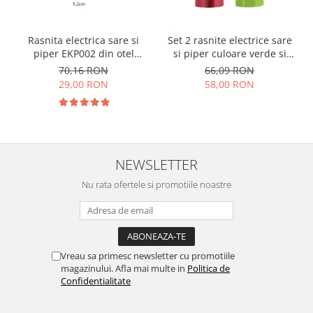
Rasnita electrica sare si
Set 2 rasnite electrice sare
piper EKP002 din otel
si piper culoare verde si
inoxidabil cu camere
rosu EKP001VR
70,16 RON
66,09 RON
depozitare transparente,
29,00 RON
58,00 RON
control finetea macinarii
NEWSLETTER
Nu rata ofertele si promotiile noastre
Vreau sa primesc newsletter cu promotiile
magazinului. Afla mai multe in
Politica de
Confidentialitate