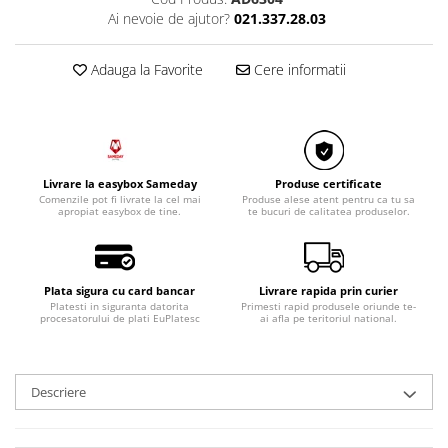
Razatoare electrice
Ai nevoie de ajutor?
021.337.28.03
Roboti de bucatarie
Sandwich-makere
Adauga la Favorite
Cere informatii
Ingrijire locuinta
Aparate de curatat cu abur
Aspiratoare
Fiare, statii & aparate de calcat cu
Livrare la easybox Sameday
Produse certificate
abur
Comenzile pot fi livrate la cel mai
Produse alese atent pentru ca tu sa
apropiat easybox de tine.
te bucuri de calitatea produselor.
Tehnica de birou
Laminatoare si accesorii
Plata sigura cu card bancar
Livrare rapida prin curier
Platesti in siguranta datorita
Primesti rapid produsele oriunde te-
procesatorului de plati EuPlatesc
ai afla pe teritoriul national.
Descriere