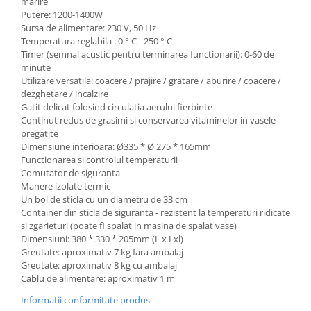
marire
Putere: 1200-1400W
Sursa de alimentare: 230 V, 50 Hz
Temperatura reglabila : 0 ° C - 250 ° C
Timer (semnal acustic pentru terminarea functionarii): 0-60 de
minute
Utilizare versatila: coacere / prajire / gratare / aburire / coacere /
dezghetare / incalzire
Gatit delicat folosind circulatia aerului fierbinte
Continut redus de grasimi si conservarea vitaminelor in vasele
pregatite
Dimensiune interioara: Ø335 * Ø 275 * 165mm
Functionarea si controlul temperaturii
Comutator de siguranta
Manere izolate termic
Un bol de sticla cu un diametru de 33 cm
Container din sticla de siguranta - rezistent la temperaturi ridicate
si zgarieturi (poate fi spalat in masina de spalat vase)
Dimensiuni: 380 * 330 * 205mm (L x I xl)
Greutate: aproximativ 7 kg fara ambalaj
Greutate: aproximativ 8 kg cu ambalaj
Cablu de alimentare: aproximativ 1 m
Informatii conformitate produs