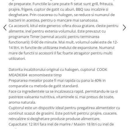
de preparate. Functiile la care poate fi setat sunt grill, friteuza,
prajire, frigere, cuptor de gatit cu aburi, BBQ sau incalzire si
dezghetare. Prin coacerea cu halogen, se reduce si numarul de
bacterii in acestea, pentru o mancare mai sanatoasa.
Ca accesorii, kitul este generos: ofera doua gratare, cleste pentru
alimente, inel pentru extenia volumului. Este prevazut cu
programare Timer (semnal acustic pentru terminarea
functionarii): 0-60 de minute. Mai mult, volumul oalei este de 12-
14 litri, in functie de utilizarea inelului de expansiune. Numarul
mare de functii si accesorii il fac foarte atragator pentru multi
utilizatori.
Datorita incalzitorului original cu halogen, cuptorul COOK
MEAD6304 economiseste timp
Prepararea meselor poate fi mai rapida cu pana la 40% in
comparatie cu metoda de gatit standard.
Face ca ingredientele sa se incalzeasca rapid, permitandu-le sa-si
pastreze valoarea nutritiva, vitaminele si, mai presus de toate,
aroma naturala.
Cuptorul este un dispozitiv ideal pentru pregatirea alimentelor cu
continut scazut de grasimi. Este potrivit pentru: prajire, coacere,
reincalzire si dezghetare produse produse alimentare.
Capacitate: 12 litri fara inel de marire / Maxim 18 litri cu inel de