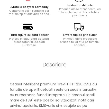
Produse certificate
Livrare la easybox Sameday
Produse alese atent pentru ca
Comenzile pot fi livrate la cel
tu sa te bucuri de calitatea
mai apropiat easybox de tine.
produselor.
Plata sigura cu card bancar
Livrare rapida prin curier
Platesti in siguranta datorita
Primesti rapid produsele
procesatorului de plati
oriunde te-ai afla pe teritoriul
EuPlatesc
national.
Descriere
Ceasul inteligent premium Trevi T-FIT 230 CALL cu
functie de apel Bluetooth este un ceas interactiv
cu numeroase functii integrate. Pe ecranul tactil
mare de 1,39" este posibil sa vizualizati notificari
privind apelurile, SMS-urile si mesajele de pe