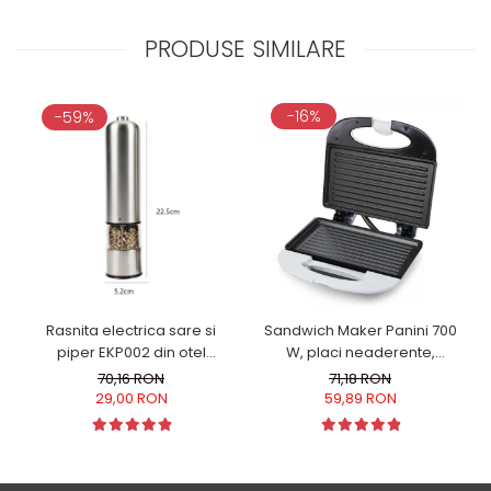
PRODUSE SIMILARE
-16%
-59%
Rasnita electrica sare si
Sandwich Maker Panini 700
piper EKP002 din otel
W, placi neaderente,
inoxidabil cu camere
indicator LED culoare alba
70,16 RON
71,18 RON
depozitare transparente,
29,00 RON
59,89 RON
control finetea macinarii