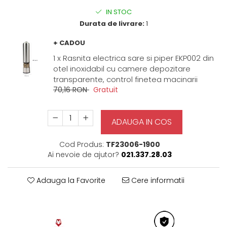
IN STOC
Durata de livrare:
1
+ CADOU
1 x Rasnita electrica sare si piper EKP002 din
otel inoxidabil cu camere depozitare
transparente, control finetea macinarii
70,16 RON
Gratuit
ADAUGA IN COS
Cod Produs:
TF23006-1900
Ai nevoie de ajutor?
021.337.28.03
Adauga la Favorite
Cere informatii