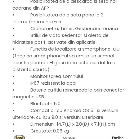
• Posibilitatea de a descarca si seta noi
cadrane din APP
• Posibilitatea de a seta pana la 3
alarme/memento-uri
• Cronometru, Timer, Gestionare muzica
• Stilul de viata sedentar si alerta de
hidratare pot fi activate din aplicatie
• Functia de localizare a smartphone-ului
(face ca smartphone-ul sa emita un semnal
acustic pentru a-l gasi daca este pierdut la o
distanta scurta)
• Monitorizarea somnului
• IP67 rezistent la apa
• Baterie cu litiu reincarcabila prin conector
magnetic USB
• Bluetooth 5.0
• Compatibil cu Android OS 5.1 si versiuni
ulterioare, cu iOS 9.0 si versiuni ulterioare
• Dimensiuni: 14,7(L) x 2,8(D) x 7,1(H) cm
• Greutate: 0,06 kg