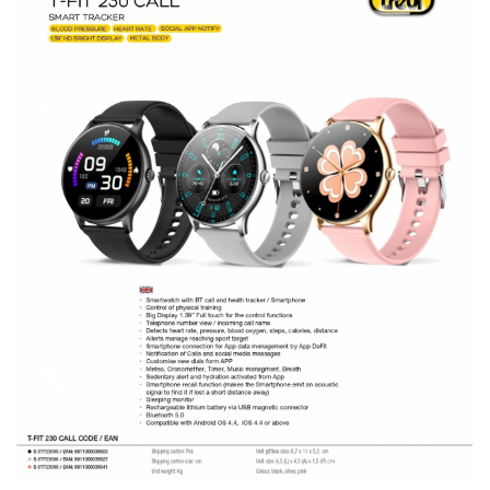
Ingrijire locuinta
Aparate de curatat cu abur
Aspiratoare
Fiare, statii & aparate de calcat cu
abur
Tehnica de birou
Laminatoare si accesorii