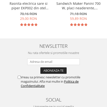
Rasnita electrica sare si
Sandwich Maker Panini 700
piper EKP002 din otel
W, placi neaderente,
inoxidabil cu camere
indicator LED culoare alba
70,16 RON
71,18 RON
depozitare transparente,
29,00 RON
59,89 RON
control finetea macinarii
NEWSLETTER
Nu rata ofertele si promotiile noastre
Vreau sa primesc newsletter cu promotiile
magazinului. Afla mai multe in
Politica de
Confidentialitate
SOCIAL
Urmareste-ne in social media