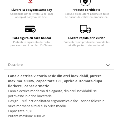
Razatoare electrice
Roboti de bucatarie
Livrare la easybox Sameday
Produse certificate
Comenzile pot fi livrate la cel mai
Produse alese atent pentru ca tu sa
Sandwich-makere
apropiat easybox de tine.
te bucuri de calitatea produselor.
Ingrijire locuinta
Aparate de curatat cu abur
Aspiratoare
Plata sigura cu card bancar
Livrare rapida prin curier
Platesti in siguranta datorita
Primesti rapid produsele oriunde te-
Fiare, statii & aparate de calcat cu
procesatorului de plati EuPlatesc
ai afla pe teritoriul national.
abur
Tehnica de birou
Descriere
Laminatoare si accesorii
Cana electrica Victoria rosie din otel inoxidabil, putere
maxima 1800W, capacitate 1.8L, oprire automata dupa
fierbere, capac ermetic
Cana electrica moderna si eleganta, din otel inoxidabil, se
potriveste in orice bucatarie.
Designul si functionalitatea ergonomica o fac usor de folosit in
orice moment al zilei si in orice mediu.
Capacitate: 1,8 L
Putere maxima: 1800 W