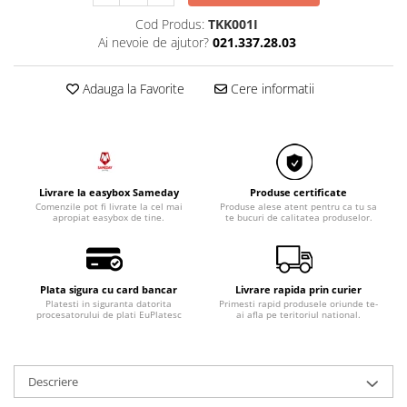
Razatoare electrice
Cod Produs:
TKK001I
Roboti de bucatarie
Ai nevoie de ajutor?
021.337.28.03
Sandwich-makere
Ingrijire locuinta
Adauga la Favorite
Cere informatii
Aparate de curatat cu abur
Aspiratoare
Fiare, statii & aparate de calcat cu
abur
Livrare la easybox Sameday
Produse certificate
Tehnica de birou
Comenzile pot fi livrate la cel mai
Produse alese atent pentru ca tu sa
apropiat easybox de tine.
te bucuri de calitatea produselor.
Laminatoare si accesorii
Plata sigura cu card bancar
Livrare rapida prin curier
Platesti in siguranta datorita
Primesti rapid produsele oriunde te-
procesatorului de plati EuPlatesc
ai afla pe teritoriul national.
Descriere