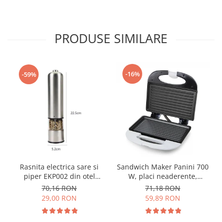
PRODUSE SIMILARE
-16%
-59%
Rasnita electrica sare si
Sandwich Maker Panini 700
piper EKP002 din otel
W, placi neaderente,
inoxidabil cu camere
indicator LED culoare alba
70,16 RON
71,18 RON
depozitare transparente,
29,00 RON
59,89 RON
control finetea macinarii