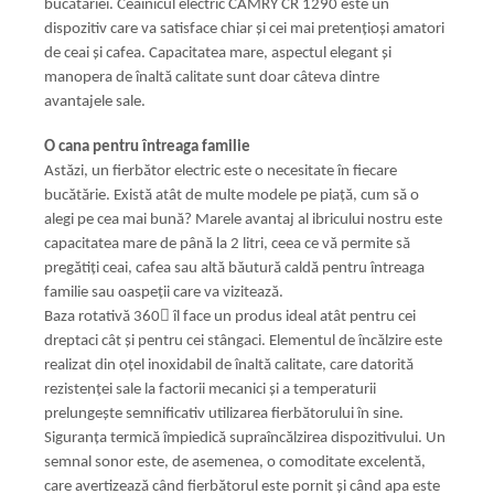
bucătăriei. Ceainicul electric CAMRY CR 1290 este un
dispozitiv care va satisface chiar și cei mai pretențioși amatori
de ceai și cafea. Capacitatea mare, aspectul elegant și
manopera de înaltă calitate sunt doar câteva dintre
avantajele sale.
O cana pentru întreaga familie
Astăzi, un fierbător electric este o necesitate în fiecare
bucătărie. Există atât de multe modele pe piață, cum să o
alegi pe cea mai bună? Marele avantaj al ibricului nostru este
capacitatea mare de până la 2 litri, ceea ce vă permite să
pregătiți ceai, cafea sau altă băutură caldă pentru întreaga
familie sau oaspeții care va vizitează.
Baza rotativă 360 îl face un produs ideal atât pentru cei
dreptaci cât și pentru cei stângaci. Elementul de încălzire este
realizat din oțel inoxidabil de înaltă calitate, care datorită
rezistenței sale la factorii mecanici și a temperaturii
prelungește semnificativ utilizarea fierbătorului în sine.
Siguranța termică împiedică supraîncălzirea dispozitivului. Un
semnal sonor este, de asemenea, o comoditate excelentă,
care avertizează când fierbătorul este pornit și când apa este