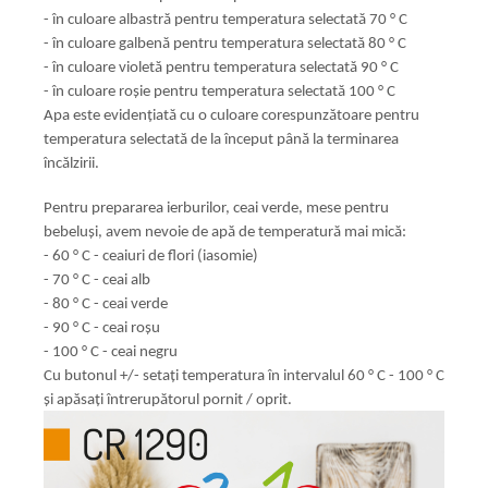
- în culoare albastră pentru temperatura selectată 70 ° C
- în culoare galbenă pentru temperatura selectată 80 ° C
- în culoare violetă pentru temperatura selectată 90 ° C
- în culoare roșie pentru temperatura selectată 100 ° C
Apa este evidențiată cu o culoare corespunzătoare pentru
temperatura selectată de la început până la terminarea
încălzirii.
Pentru prepararea ierburilor, ceai verde, mese pentru
bebeluși, avem nevoie de apă de temperatură mai mică:
- 60 ° C - ceaiuri de flori (iasomie)
- 70 ° C - ceai alb
- 80 ° C - ceai verde
- 90 ° C - ceai roșu
- 100 ° C - ceai negru
Cu butonul +/- setați temperatura în intervalul 60 ° C - 100 ° C
și apăsați întrerupătorul pornit / oprit.