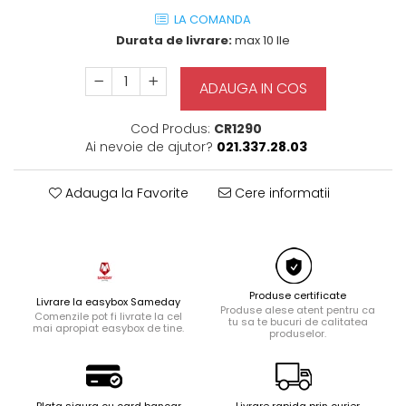
Ingrijire locuinta
LA COMANDA
Durata de livrare:
max 10 Ile
Aparate de curatat cu abur
Aspiratoare
Fiare, statii & aparate de calcat cu
ADAUGA IN COS
abur
Tehnica de birou
Cod Produs:
CR1290
Ai nevoie de ajutor?
021.337.28.03
Laminatoare si accesorii
Adauga la Favorite
Cere informatii
Produse certificate
Livrare la easybox Sameday
Produse alese atent pentru ca
Comenzile pot fi livrate la cel
tu sa te bucuri de calitatea
mai apropiat easybox de tine.
produselor.