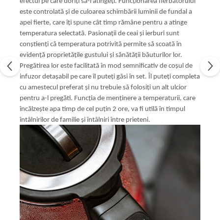
efectul pe care doriți să-l atingeți. Funcționarea fierbătorului
este controlată și de culoarea schimbării luminii de fundal a
apei fierte, care îți spune cât timp rămâne pentru a atinge
temperatura selectată. Pasionații de ceai și ierburi sunt
conștienți că temperatura potrivită permite să scoată în
evidență proprietățile gustului și sănătății băuturilor lor.
Pregătirea lor este facilitată în mod semnificativ de coșul de
infuzor detașabil pe care îl puteți găsi în set. Îl puteți completa
cu amestecul preferat și nu trebuie să folosiți un alt ulcior
pentru a-l pregăti. Funcția de menținere a temperaturii, care
încălzește apa timp de cel puțin 2 ore, va fi utilă în timpul
întâlnirilor de familie și întâlniri între prieteni.