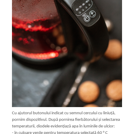
Cu ajutorul butonului indicat cu semnul cercului cu liniuță,
pornim dispozitivul. După pornirea fierbătorului și selectarea
temperaturii, diodele evidențiază apa în luminile de ulcior:
- în culoare verde pentru temperatura selectată 60 ° C