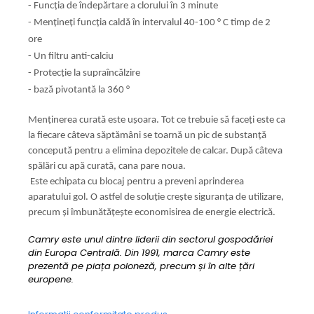
- Funcția de îndepărtare a clorului în 3 minute
- Mențineți funcția caldă în intervalul 40-100 ° C timp de 2
ore
- Un filtru anti-calciu
- Protecție la supraîncălzire
- bază pivotantă la 360
°
Menținerea curată este ușoara. Tot ce trebuie să faceți este ca
la fiecare câteva săptămâni se toarnă un pic de substanță
concepută pentru a elimina depozitele de calcar. După câteva
spălări cu apă curată, cana pare noua.
Este echipata cu blocaj pentru a preveni aprinderea
aparatului gol. O astfel de soluție crește siguranța de utilizare,
precum și îmbunătățește economisirea de energie electrică.
Camry este unul dintre liderii din sectorul gospodăriei
din Europa Centrală.
Din 1991, marca Camry este
prezentă pe piața poloneză, precum și în alte țări
europene.