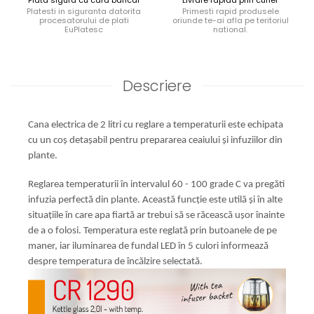
Plata sigura cu card bancar
Livrare rapida prin curier
Platesti in siguranta datorita
Primesti rapid produsele
procesatorului de plati
oriunde te-ai afla pe teritoriul
EuPlatesc
national.
Descriere
Cana electrica de 2 litri cu reglare a temperaturii este echipata
cu un coș detașabil pentru prepararea ceaiului și infuziilor din
plante.
Reglarea temperaturii în intervalul 60 - 100 grade C va pregăti
infuzia perfectă din plante. Această funcție este utilă și în alte
situațiile în care apa fiartă ar trebui să se răcească ușor înainte
de a o folosi. Temperatura este reglată prin butoanele de pe
maner, iar iluminarea de fundal LED în 5 culori informează
despre temperatura de încălzire selectată.