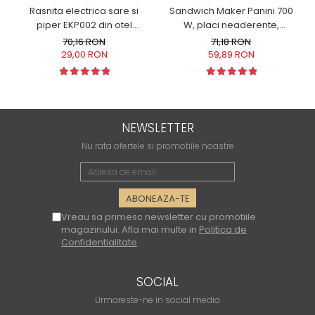
Rasnita electrica sare si
Sandwich Maker Panini 700
piper EKP002 din otel
W, placi neaderente,
inoxidabil cu camere
indicator LED culoare alba
70,16 RON
71,18 RON
depozitare transparente,
29,00 RON
59,89 RON
control finetea macinarii
NEWSLETTER
Nu rata ofertele si promotiile noastre
Vreau sa primesc newsletter cu promotiile
magazinului. Afla mai multe in
Politica de
Confidentialitate
SOCIAL
Urmareste-ne in social media