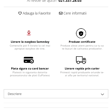
Ai nevoie de ajutor?
021.337.28.03
Razatoare electrice
Roboti de bucatarie
Adauga la Favorite
Cere informatii
Sandwich-makere
Ingrijire locuinta
Aparate de curatat cu abur
Aspiratoare
Livrare la easybox Sameday
Produse certificate
Fiare, statii & aparate de calcat cu
Comenzile pot fi livrate la cel mai
Produse alese atent pentru ca tu sa
abur
apropiat easybox de tine.
te bucuri de calitatea produselor.
Tehnica de birou
Laminatoare si accesorii
Plata sigura cu card bancar
Livrare rapida prin curier
Platesti in siguranta datorita
Primesti rapid produsele oriunde te-
procesatorului de plati EuPlatesc
ai afla pe teritoriul national.
Descriere