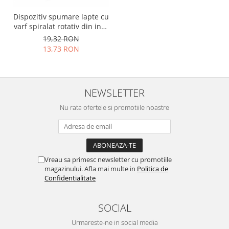
Dispozitiv spumare lapte cu
varf spiralat rotativ din inox
verde
19,32 RON
13,73 RON
NEWSLETTER
Nu rata ofertele si promotiile noastre
Vreau sa primesc newsletter cu promotiile
magazinului. Afla mai multe in
Politica de
Confidentialitate
SOCIAL
Urmareste-ne in social media