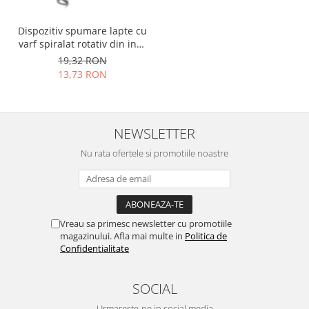
Dispozitiv spumare lapte cu
varf spiralat rotativ din inox
verde
19,32 RON
13,73 RON
NEWSLETTER
Nu rata ofertele si promotiile noastre
Vreau sa primesc newsletter cu promotiile
magazinului. Afla mai multe in
Politica de
Confidentialitate
SOCIAL
Urmareste-ne in social media