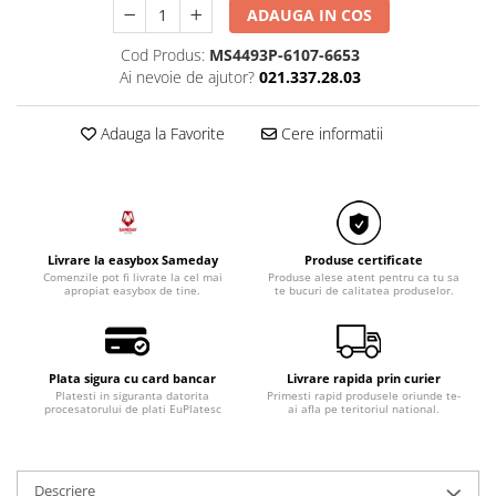
Razatoare electrice
ADAUGA IN COS
Roboti de bucatarie
Cod Produs:
MS4493P-6107-6653
Sandwich-makere
Ai nevoie de ajutor?
021.337.28.03
Ingrijire locuinta
Aparate de curatat cu abur
Adauga la Favorite
Cere informatii
Aspiratoare
Fiare, statii & aparate de calcat cu
abur
Tehnica de birou
Livrare la easybox Sameday
Produse certificate
Laminatoare si accesorii
Comenzile pot fi livrate la cel mai
Produse alese atent pentru ca tu sa
apropiat easybox de tine.
te bucuri de calitatea produselor.
Plata sigura cu card bancar
Livrare rapida prin curier
Platesti in siguranta datorita
Primesti rapid produsele oriunde te-
procesatorului de plati EuPlatesc
ai afla pe teritoriul national.
Descriere