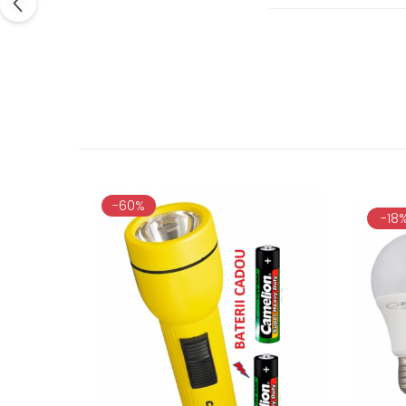
Ingrijire locuinta
Aparate de curatat cu abur
Aspiratoare
Fiare, statii & aparate de calcat cu
abur
Tehnica de birou
Laminatoare si accesorii
-60%
-18