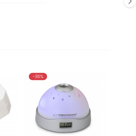
-36%
-22%