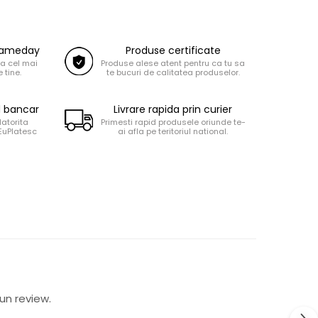
 Sameday
Produse certificate
la cel mai
Produse alese atent pentru ca tu sa
 tine.
te bucuri de calitatea produselor.
d bancar
Livrare rapida prin curier
datorita
Primesti rapid produsele oriunde te-
 EuPlatesc
ai afla pe teritoriul national.
un review.