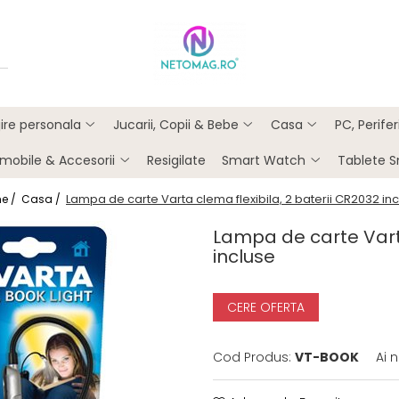
ijire personala
Jucarii, Copii & Bebe
Casa
PC, Perife
mobile & Accesorii
Resigilate
Smart Watch
Tablete 
Lampa de carte Varta clema flexibila, 2 baterii CR2032 in
e /
Casa /
Lampa de carte Varta
incluse
CERE OFERTA
Cod Produs:
VT-BOOK
Ai 