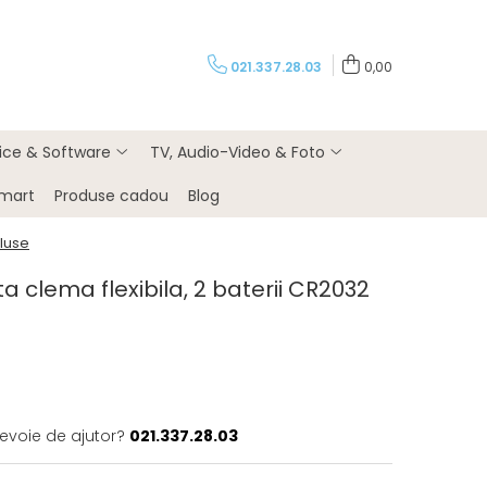
021.337.28.03
0,00
rice & Software
TV, Audio-Video & Foto
Smart
Produse cadou
Blog
cluse
 clema flexibila, 2 baterii CR2032
nevoie de ajutor?
021.337.28.03