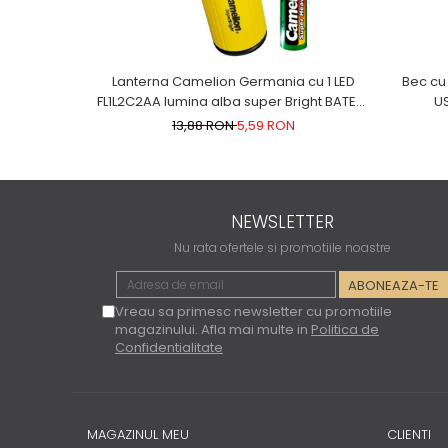
Lanterna Camelion Germania cu 1 LED
Bec cu 
FL1L2C2AA lumina alba super Bright BATERII
US
AA CADOU
13,88 RON
5,59 RON
NEWSLETTER
Nu rata ofertele si promotiile noastre
Vreau sa primesc newsletter cu promotiile
magazinului. Afla mai multe in
Politica de
Confidentialitate
MAGAZINUL MEU
CLIENTI