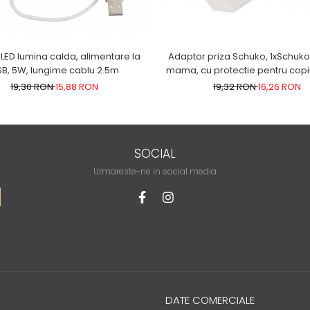
LED lumina calda, alimentare la
Adaptor priza Schuko, 1xSchuk
B, 5W, lungime cablu 2.5m
mama, cu protectie pentru copii
AD-3
19,30 RON
15,88 RON
19,32 RON
16,26 RON
SOCIAL
Urmareste-ne in social media
DATE COMERCIALE