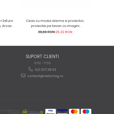
o+2xEuro
Ceas cu modul alarma si proiector,
Cantar elec
, Arcas -
proiectie pe tavan cu imagini
0.1g, ecra
preferentiale de ora afisata sau cer
39,66 RON
25,32 RON
instelat alimentare 3 baterii AAA
SUPORT CLIENTI
9:00 - 17:00
021.337.28.03
contact@netomag.ro