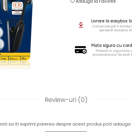
Adauga la Favorite
Livrare la easybox
Comenzile pot fi livrate 
apropiat easybox de
Plata sigura cu car
Platesti in siguranta 
procesatorului de plati
Review-uri
(0)
sti sa iti exprimi parerea despre acest produs poti adauga 