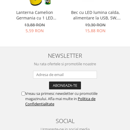
Bec cu LED lumina calda,
Lanterna Camelion
alimentare la USB, 5W,
Germania cu 1 LED
lungime cablu 2.5m
FL1L2C2AA lumina alba
19,30 RON
13,88 RON
super Bright BATERII AA
15,88 RON
5,59 RON
CADOU
NEWSLETTER
Nu rata ofertele si promotiile noastre
Vreau sa primesc newsletter cu promotiile
magazinului. Afla mai multe in
Politica de
Confidentialitate
SOCIAL
Urmareste-ne in social media