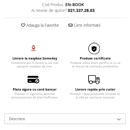
Razatoare electrice
Cod Produs:
EN-BOOK
Roboti de bucatarie
Ai nevoie de ajutor?
021.337.28.03
Sandwich-makere
Adauga la Favorite
Cere informatii
Ingrijire locuinta
Aparate de curatat cu abur
Aspiratoare
Fiare, statii & aparate de calcat cu
abur
Livrare la easybox Sameday
Produse certificate
Tehnica de birou
Comenzile pot fi livrate la cel mai
Produse alese atent pentru ca tu sa
apropiat easybox de tine.
te bucuri de calitatea produselor.
Laminatoare si accesorii
Plata sigura cu card bancar
Livrare rapida prin curier
Platesti in siguranta datorita
Primesti rapid produsele oriunde te-
procesatorului de plati EuPlatesc
ai afla pe teritoriul national.
Descriere