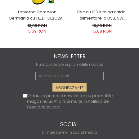
Bec cu LED lumina calda,
Lanterna Camelion
alimentare la USB, 5W,
Germania cu 1 LED FL1L2C2AA
lungime cablu 2.5m
lumina alba super Bright
19,30 RON
13,88 RON
BATERII AA CADOU
15,88 RON
5,59 RON
NEWSLETTER
Nu rata ofertele si promotiile noastre
Vreau sa primesc newsletter cu promotiile
magazinului. Afla mai multe in
Politica de
Confidentialitate
SOCIAL
Urmareste-ne in social media