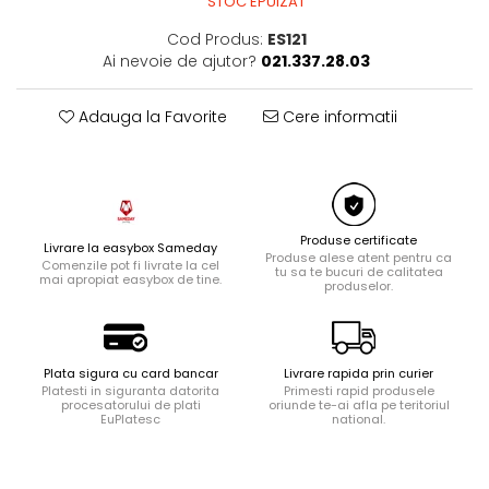
STOC EPUIZAT
Ingrijire locuinta
Cod Produs:
ES121
Aparate de curatat cu abur
Ai nevoie de ajutor?
021.337.28.03
Aspiratoare
Fiare, statii & aparate de calcat cu
Adauga la Favorite
Cere informatii
abur
Tehnica de birou
Laminatoare si accesorii
Produse certificate
Livrare la easybox Sameday
Produse alese atent pentru ca
Comenzile pot fi livrate la cel
tu sa te bucuri de calitatea
mai apropiat easybox de tine.
produselor.
Plata sigura cu card bancar
Livrare rapida prin curier
Platesti in siguranta datorita
Primesti rapid produsele
procesatorului de plati
oriunde te-ai afla pe teritoriul
EuPlatesc
national.