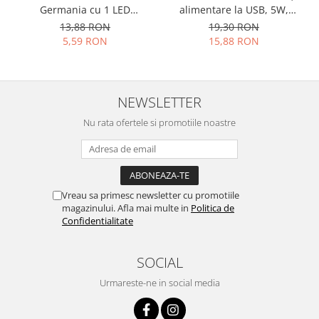
alimentare la USB, 5W,
Germania cu 1 LED
lungime cablu 2.5m
FL1L2C2AA lumina alba
19,30 RON
13,88 RON
super Bright BATERII AA
15,88 RON
5,59 RON
CADOU
NEWSLETTER
Nu rata ofertele si promotiile noastre
Vreau sa primesc newsletter cu promotiile
magazinului. Afla mai multe in
Politica de
Confidentialitate
SOCIAL
Urmareste-ne in social media