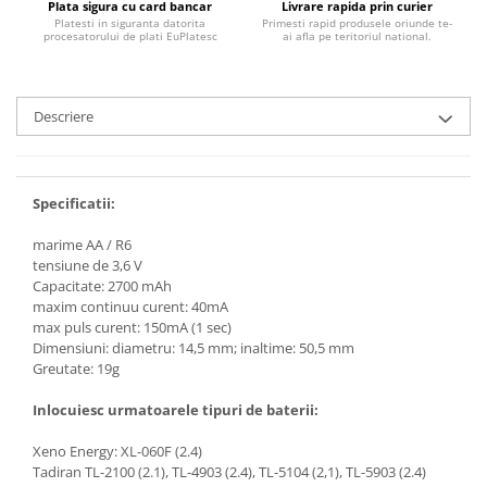
Plata sigura cu card bancar
Livrare rapida prin curier
Razatoare electrice
Platesti in siguranta datorita
Primesti rapid produsele oriunde te-
procesatorului de plati EuPlatesc
ai afla pe teritoriul national.
Roboti de bucatarie
Sandwich-makere
Ingrijire locuinta
Descriere
Aparate de curatat cu abur
Aspiratoare
Fiare, statii & aparate de calcat cu
Specificatii:
abur
Tehnica de birou
marime AA / R6
tensiune de 3,6 V
Laminatoare si accesorii
Capacitate: 2700 mAh
maxim continuu curent: 40mA
max puls curent: 150mA (1 sec)
Dimensiuni: diametru: 14,5 mm; inaltime: 50,5 mm
Greutate: 19g
Inlocuiesc urmatoarele tipuri de baterii:
Xeno Energy: XL-060F (2.4)
Tadiran TL-2100 (2.1), TL-4903 (2.4), TL-5104 (2,1), TL-5903 (2.4)