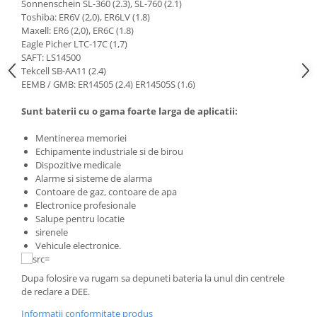
Sonnenschein SL-360 (2.3), SL-760 (2.1)
Toshiba: ER6V (2,0), ER6LV (1.8)
Maxell: ER6 (2,0), ER6C (1.8)
Eagle Picher LTC-17C (1,7)
SAFT: LS14500
Tekcell SB-AA11 (2.4)
EEMB / GMB: ER14505 (2.4) ER14505S (1.6)
Sunt baterii cu o gama foarte larga de aplicatii:
Mentinerea memoriei
Echipamente industriale si de birou
Dispozitive medicale
Alarme si sisteme de alarma
Contoare de gaz, contoare de apa
Electronice profesionale
Salupe pentru locatie
sirenele
Vehicule electronice.
Dupa folosire va rugam sa depuneti bateria la unul din centrele
de reclare a DEE.
Informatii conformitate produs