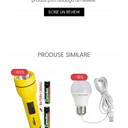
produs poti adauga un review.
SCRIE UN REVIEW
PRODUSE SIMILARE
-60%
-18%