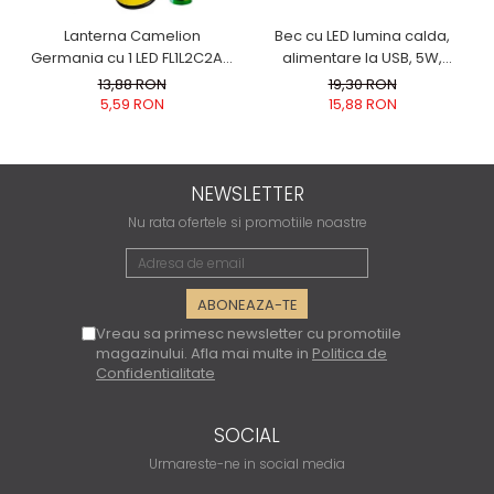
Bec cu LED lumina calda,
Lanterna Camelion
alimentare la USB, 5W,
Germania cu 1 LED FL1L2C2AA
lungime cablu 2.5m
lumina alba super Bright
19,30 RON
13,88 RON
BATERII AA CADOU
15,88 RON
5,59 RON
NEWSLETTER
Nu rata ofertele si promotiile noastre
Vreau sa primesc newsletter cu promotiile
magazinului. Afla mai multe in
Politica de
Confidentialitate
SOCIAL
Urmareste-ne in social media