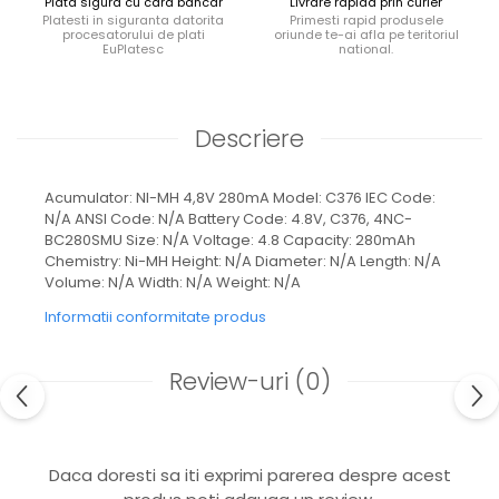
Plata sigura cu card bancar
Livrare rapida prin curier
Ingrijire locuinta
Platesti in siguranta datorita
Primesti rapid produsele
procesatorului de plati
oriunde te-ai afla pe teritoriul
EuPlatesc
national.
Aparate de curatat cu abur
Aspiratoare
Fiare, statii & aparate de calcat cu
abur
Descriere
Tehnica de birou
Laminatoare si accesorii
Acumulator: NI-MH 4,8V 280mA Model: C376 IEC Code:
N/A ANSI Code: N/A Battery Code: 4.8V, C376, 4NC-
BC280SMU Size: N/A Voltage: 4.8 Capacity: 280mAh
Chemistry: Ni-MH Height: N/A Diameter: N/A Length: N/A
Volume: N/A Width: N/A Weight: N/A
Informatii conformitate produs
Review-uri
(0)
Daca doresti sa iti exprimi parerea despre acest